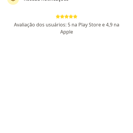
Perfil novo
Avaliação dos usuários: 5 na Play Store e 4,9 na
Eveline Leite Sampaio
Apple
·
Mais
Psicóloga, Psicanalista
5 opiniões
CRP AL 5961
Endereço
Teleconsulta
Avenida Comendador Gustavo Paiva 3506, Maceió
•
Mapa
Consultório de Psicologia & Psicanálise
Primeira consulta psicologia
R$ 120
Esse especialista não oferece agendamento online para esse endereço.
Solicite um atendimento