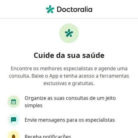
Men
Primeira Consulta Psicologia • Maceió, Alagoas AL
Filtros
• 1
Convênio
Mapa
Primeira consulta psicologia em Maceió:
Cuide da sua saúde
clínicas e especialistas
Encontre os melhores especialistas e agende uma
consulta. Baixe o App e tenha acesso a ferramentas
Qual especialização você está procurando?
exclusivas e gratuitas.
Psicólogo
Psicanalista
Ginecologista
Organize as suas consultas de um jeito
simples
Envie mensagens para os especialistas
Receba notificações