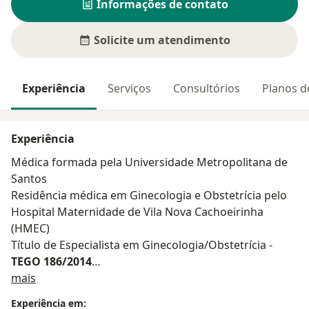
Informações de contato
Solicite um atendimento
Experiência
Serviços
Consultórios
Planos d
Experiência
Médica formada pela Universidade Metropolitana de
Santos
Residência médica em Ginecologia e Obstetrícia pelo
Hospital Maternidade de Vila Nova Cachoeirinha
(HMEC)
Título de Especialista em Ginecologia/Obstetrícia -
TEGO 186/2014
Sobre mim
Especialização em Ginecologia Endócrina pela
mais
UNIFESP
Experiência em: