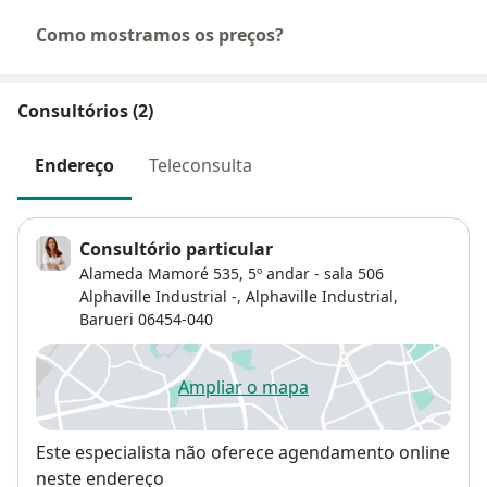
Como mostramos os preços?
Consultórios (2)
Endereço
Teleconsulta
Consultório particular
Alameda Mamoré 535, 5º andar - sala 506
Alphaville Industrial -,
Alphaville Industrial
,
Barueri
06454-040
Ampliar o mapa
abre num novo separador
Disponibilidade
Este especialista não oferece agendamento online
neste endereço