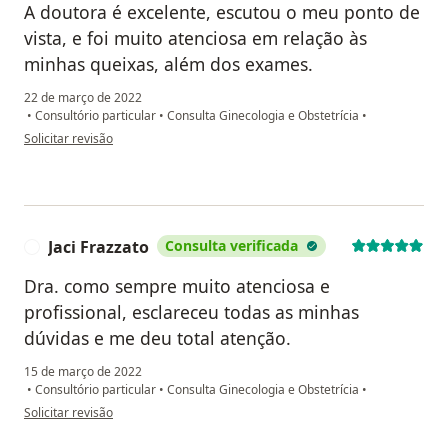
A doutora é excelente, escutou o meu ponto de
vista, e foi muito atenciosa em relação às
minhas queixas, além dos exames.
22 de março de 2022
•
Consultório particular
•
Consulta Ginecologia e Obstetrícia
•
na opinião do utilizador Rafaella Alencar
Solicitar revisão
Jaci Frazzato
Consulta verificada
J
Dra. como sempre muito atenciosa e
profissional, esclareceu todas as minhas
dúvidas e me deu total atenção.
15 de março de 2022
•
Consultório particular
•
Consulta Ginecologia e Obstetrícia
•
na opinião do utilizador Jaci Frazzato
Solicitar revisão