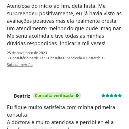
Atenciosa do início ao fim, detalhista. Me
surpreendeu positivamente, eu já havia visto as
avaliações positivas mas ela realmente presta
um atendimento melhor do que pude imaginar.
Me senti acolhida e tive todas as minhas
dúvidas respondidas. Indicaria mil vezes!
25 de novembro de 2023
•
Consultório particular
•
Consulta Ginecologia e Obstetrícia
•
na opinião do utilizador Geisiane Castro
Solicitar revisão
Beatriz
Consulta verificada
B
Eu fique muito satisfeita com minha primeira
consulta
A doctora é muito atenciosa e percibí en ella