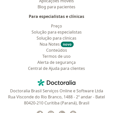
Aplicações móveis
Blog para pacientes
Para especialistas e clínicas
Preço
Solução para especialistas
Solução para clinicas
Noa Notes
novo
Conteúdos
Termos de uso
Alerta de segurança
Central de Ajuda para clientes
Contato
Doctoralia - Homepage
Doctoralia Brasil Serviços Online e Software Ltda
Rua Visconde do Rio Branco, 1488 - 2º andar - Batel
80420-210 Curitiba (Paraná), Brasil
Facebook
abre num novo separador
Instagram
abre num novo separador
Linkedin
abre num novo separad
Glassdoor
abre num novo se