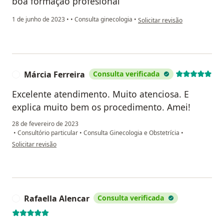
boa formação profesional
na opinião do utilizador Beatriz
1 de junho de 2023
•
•
Consulta ginecologia
•
Solicitar revisão
Márcia Ferreira
Consulta verificada
M
Excelente atendimento. Muito atenciosa. E
explica muito bem os procedimento. Amei!
28 de fevereiro de 2023
•
Consultório particular
•
Consulta Ginecologia e Obstetrícia
•
na opinião do utilizador Márcia Ferreira
Solicitar revisão
Rafaella Alencar
Consulta verificada
R