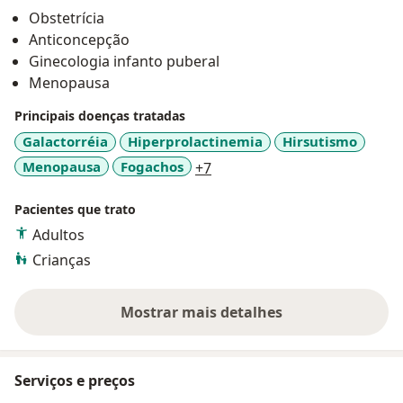
Preceptora do ambulatório de ginecologia endócrina
Obstetrícia
do HMEC.
Anticoncepção
Ginecologia infanto puberal
Menopausa
Principais doenças tratadas
Galactorréia
Hiperprolactinemia
Hirsutismo
a11y_sr_more_diseases
Menopausa
Fogachos
+7
Pacientes que trato
Adultos
Crianças
Mostrar mais detalhes
sobre a experiência
Serviços e preços