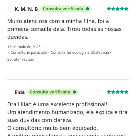
K. M. N. B
Consulta verificada
K
Muito atenciosa com a minha filha, foi a
primeira consulta dela. Tirou todas as nossas
dúvidas.
16 de maio de 2025
•
Consultório particular
•
Consulta Ginecologia e Obstetrícia
•
na opinião do utilizador K. M. N. B
Solicitar revisão
Elda
Consulta verificada
E
Dra Lilian é uma excelente profissional!
Um atendimento humanizado, ela explica e tira
suas dúvidas com clareza.
O consultório muito bem equipado.
A melhor ginecologista que eu pude conhecer!