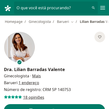
Men
O que você está procurando?
Homepage
Ginecologista
Barueri
Lilian Barradas V
Mudar de cidade
Dra.
Lilian Barradas Valente
sobre as especializações
Ginecologista
·
Mais
Barueri
1 endereço
Número de registro: CRM SP 140753
18 opiniões