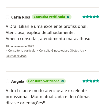
Carla Rios
Consulta verificada
C
A Dra. Lilian é uma excelente profissional.
Atenciosa, explica detalhadamente.
Amei a consulta , atendimento maravilhoso.
18 de janeiro de 2022
•
Consultório particular
•
Consulta Ginecologia e Obstetrícia
•
na opinião do utilizador Carla Rios
Solicitar revisão
Angela
Consulta verificada
A
A dra Lilian é muito atenciosa e excelente
profissional. Muito atualizada e deu ótimas
dìcas e orientações!!