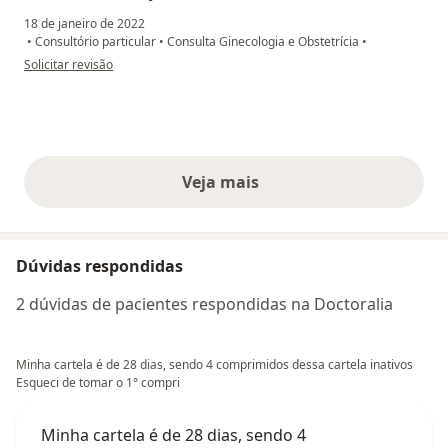
18 de janeiro de 2022
•
Consultório particular
•
Consulta Ginecologia e Obstetrícia
•
na opinião do utilizador Angela
Solicitar revisão
Veja mais
opiniões acima
Dúvidas respondidas
2 dúvidas de pacientes respondidas na Doctoralia
Minha cartela é de 28 dias, sendo 4 comprimidos dessa cartela inativos
Esqueci de tomar o 1° compri
Minha cartela é de 28 dias, sendo 4