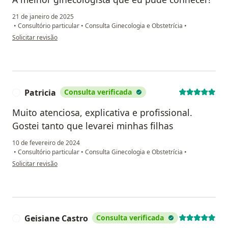
21 de janeiro de 2025
•
Consultório particular
•
Consulta Ginecologia e Obstetrícia
•
na opinião do utilizador Elda
Solicitar revisão
Patricia
Consulta verificada
P
Muito atenciosa, explicativa e profissional.
Gostei tanto que levarei minhas filhas
10 de fevereiro de 2024
•
Consultório particular
•
Consulta Ginecologia e Obstetrícia
•
na opinião do utilizador Patricia
Solicitar revisão
Geisiane Castro
Consulta verificada
G