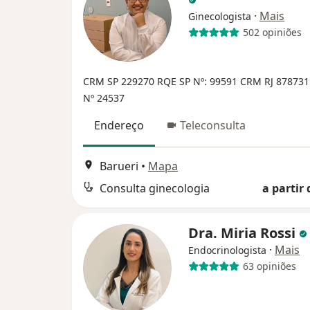
·
Mais
Ginecologista
502 opiniões
CRM SP 229270
RQE SP Nº: 99591
CRM RJ 87873
Nº 24537
Endereço
Teleconsulta
Barueri
•
Mapa
Consulta ginecologia
a partir 
Dra. Miria Rossi
·
Mais
Endocrinologista
63 opiniões