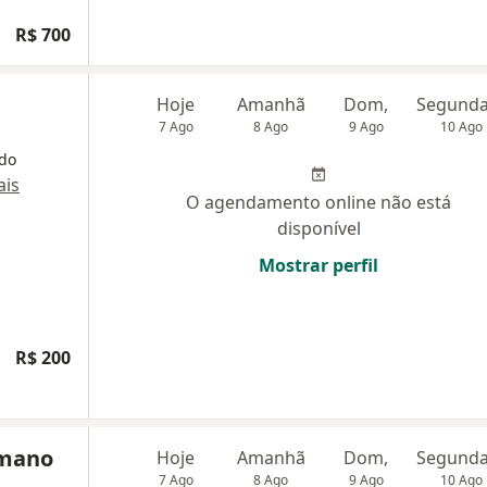
R$ 700
Hoje
Amanhã
Dom,
7 Ago
8 Ago
9 Ago
10 Ago
 do
is
O agendamento online não está
disponível
Mostrar perfil
R$ 200
omano
Hoje
Amanhã
Dom,
7 Ago
8 Ago
9 Ago
10 Ago