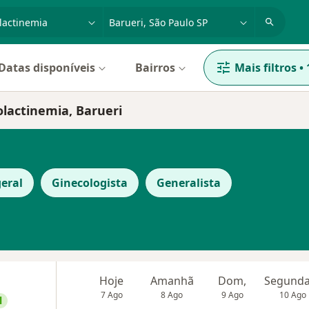
dade, doença ou nome
cidade ou região
Datas disponíveis
Bairros
Mais filtros
•
olactinemia, Barueri
geral
Ginecologista
Generalista
Hoje
Amanhã
Dom,
7 Ago
8 Ago
9 Ago
10 Ago
l