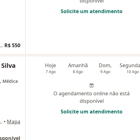
disponível
Solicite um atendimento
lta Endocrinologia e Metabologia
R$ 550
 Silva
Hoje
Amanhã
Dom,
7 Ago
8 Ago
9 Ago
10 Ago
a, Médica
O agendamento online não está
disponível
Solicite um atendimento
andar, Alphaville Industrial, Barueri
•
Mapa
sponível