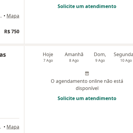
Solicite um atendimento
phaville - Barueri, Barueri
•
Mapa
R$ 750
das
Hoje
Amanhã
Dom,
7 Ago
8 Ago
9 Ago
10 Ago
O agendamento online não está
disponível
Solicite um atendimento
strial -, Barueri
•
Mapa