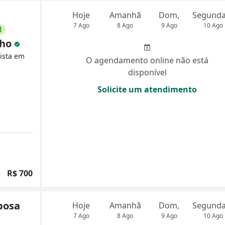
Hoje
Amanhã
Dom,
7 Ago
8 Ago
9 Ago
10 Ago
l
lho
lista em
O agendamento online não está
disponível
Solicite um atendimento
R$ 700
bosa
Hoje
Amanhã
Dom,
7 Ago
8 Ago
9 Ago
10 Ago