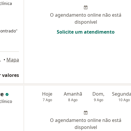
clínica
O agendamento online não está
disponível
contrado"
Solicite um atendimento
1 ° andar, Barueri
•
Mapa
 valores
re
Hoje
Amanhã
Dom,
7 Ago
8 Ago
9 Ago
10 Ago
clínico
O agendamento online não está
disponível