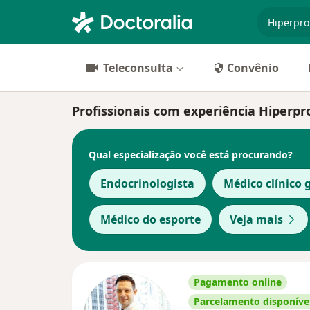
especiali
Teleconsulta
Convênio
Profissionais com experiência Hiperpr
Qual especialização você está procurando?
Endocrinologista
Médico clínico 
Médico do esporte
Veja mais
Pagamento online
Parcelamento disponíve