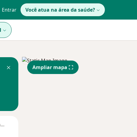
Entrar
Você atua na área da saúde?
1
Ampliar mapa
Segunda-feira
Ter,
Qua
Qui,
11 Ago
12 Ago
13 Ago