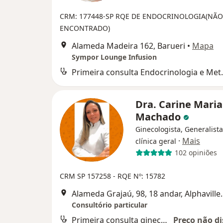
CRM: 177448-SP
RQE DE ENDOCRINOLOGIA(NÃO
ENCONTRADO)
Alameda Madeira 162, Barueri
•
Mapa
Sympor Lounge Infusion
Primeira consu
Dra. Carine Maria
Machado
Ginecologista, Generalist
·
Mais
clínica geral
102 opiniões
CRM SP 157258
- RQE Nº: 15782
Alameda Grajaú, 98, 18 
Consultório particular
Primeira consulta ginecologia e obstetrícia
Preço não di