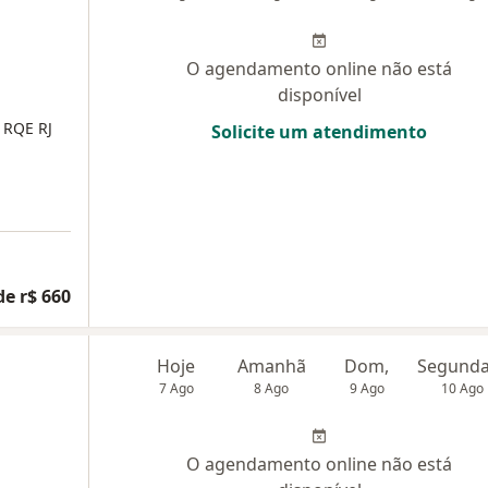
O agendamento online não está
disponível
1
RQE RJ
Solicite um atendimento
de r$ 660
Hoje
Amanhã
Dom,
7 Ago
8 Ago
9 Ago
10 Ago
O agendamento online não está