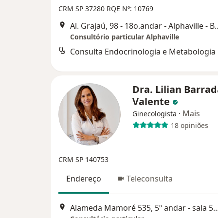
CRM SP 37280
RQE Nº: 10769
Al. Grajaú, 98 - 18o.andar - Al
Consultório particular Alphaville
Consulta Endocrinologia e Metabologia
Dra. Lilian Barra
Valente
·
Mais
Ginecologista
18 opiniões
CRM SP 140753
Endereço
Teleconsulta
Alameda Mamoré 535, 5º andar - sala 506 Alphaville Indu