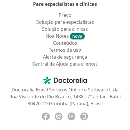
Para especialistas e clínicas
Preço
Solução para especialistas
Solução para clinicas
Noa Notes
novo
Conteúdos
Termos de uso
Alerta de segurança
Central de Ajuda para clientes
Contato
Doctoralia - Homepage
Doctoralia Brasil Serviços Online e Software Ltda
Rua Visconde do Rio Branco, 1488 - 2º andar - Batel
80420-210 Curitiba (Paraná), Brasil
Facebook
abre num novo separador
Instagram
abre num novo separador
Linkedin
abre num novo separad
Glassdoor
abre num novo se