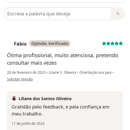
Pesquisar em opiniões
Fábio
Opinião Verificada
F
Ótima profissional, muito atenciosa, pretendo
consultar mais vezes
28 de fevereiro de 2023
•
Liliane S. Oliveira
•
Orientação aos pais
•
na opinião do utilizador Fábio
Solicitar revisão
Liliane dos Santos Oliveira
Gratidão pelo feedback, e pela confiança em
meu trabalho.
11 de junho de 2024