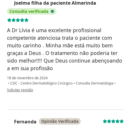
Joelma filha da paciente Almerinda
J
Consulta verificada
A Dr Lívia é uma excelente profissional
competente atenciosa trata o paciente com
muito carinho . Minha mãe está muito bem
graças a Deus . O tratamento não poderia ter
sido melhor!!!! Que Deus continue abençoando
a em sua profissão
18 de novembro de 2024
•
CDC - Centro Dermatológico Cirúrgico
•
Consulta Dermatologia
•
na opinião do utilizador Joelma filha da paciente Almerinda
Solicitar revisão
Fernanda
Opinião Verificada
F