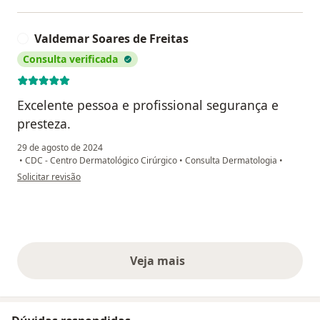
Valdemar Soares de Freitas
V
Consulta verificada
Excelente pessoa e profissional segurança e
presteza.
29 de agosto de 2024
•
CDC - Centro Dermatológico Cirúrgico
•
Consulta Dermatologia
•
na opinião do utilizador Valdemar Soares de Freitas
Solicitar revisão
Veja mais
opiniões acima