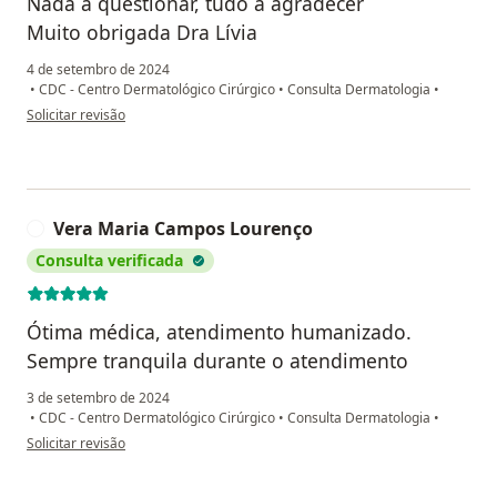
Nada a questionar, tudo a agradecer
Muito obrigada Dra Lívia
4 de setembro de 2024
•
CDC - Centro Dermatológico Cirúrgico
•
Consulta Dermatologia
•
na opinião do utilizador Maria Aparecida de Oliveira Coelho
Solicitar revisão
Vera Maria Campos Lourenço
V
Consulta verificada
Ótima médica, atendimento humanizado.
Sempre tranquila durante o atendimento
3 de setembro de 2024
•
CDC - Centro Dermatológico Cirúrgico
•
Consulta Dermatologia
•
na opinião do utilizador Vera Maria Campos Lourenço
Solicitar revisão