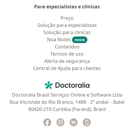
Para especialistas e clínicas
Preço
Solução para especialistas
Solução para clinicas
Noa Notes
novo
Conteúdos
Termos de uso
Alerta de segurança
Central de Ajuda para clientes
Contato
Doctoralia - Homepage
Doctoralia Brasil Serviços Online e Software Ltda
Rua Visconde do Rio Branco, 1488 - 2º andar - Batel
80420-210 Curitiba (Paraná), Brasil
Facebook
abre num novo separador
Instagram
abre num novo separador
Linkedin
abre num novo separad
Glassdoor
abre num novo se