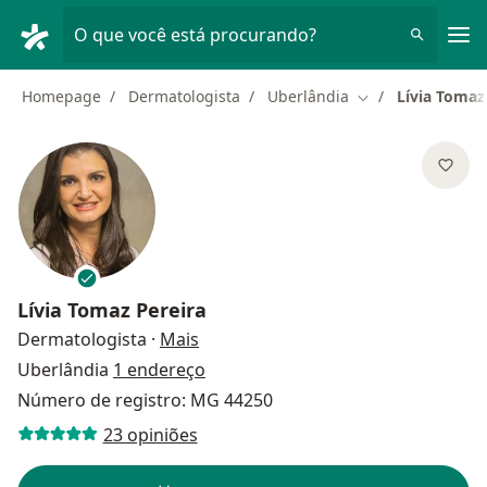
Men
O que você está procurando?
Homepage
Dermatologista
Uberlândia
Lívia Tomaz
Mudar de cidade
Lívia Tomaz Pereira
sobre as especializações
Dermatologista
·
Mais
Uberlândia
1 endereço
Número de registro: MG 44250
23 opiniões