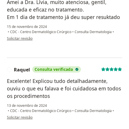
Amei a Dra. Lívia, muito atenciosa, gentil,
educada e eficaz no tratamento.
Em 1 dia de tratamento já deu super resuktado
15 de novembro de 2024
•
CDC - Centro Dermatológico Cirúrgico
•
Consulta Dermatologia
•
na opinião do utilizador Fernanda
Solicitar revisão
Raquel
Consulta verificada
R
Excelente! Explicou tudo detalhadamente,
ouviu o que eu falava e foi cuidadosa em todos
os procedimentos
13 de novembro de 2024
•
CDC - Centro Dermatológico Cirúrgico
•
Consulta Dermatologia
•
na opinião do utilizador Raquel
Solicitar revisão