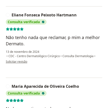
Eliane Fonseca Peixoto Hartmann
E
Consulta verificada
Não tenho nada que reclamar, p mim a melhor
Dermato.
13 de novembro de 2024
•
CDC - Centro Dermatológico Cirúrgico
•
Consulta Dermatologia
•
na opinião do utilizador Eliane Fonseca Peixoto Hartmann
Solicitar revisão
Maria Aparecida de Oliveira Coelho
M
Consulta verificada