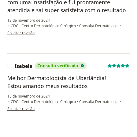
com uma insatisfação e fui prontamente
atendida e sai super satisfeita com o resultado.
18 de novembro de 2024
•
CDC - Centro Dermatológico Cirúrgico
•
Consulta Dermatologia
•
na opinião do utilizador Fernanda
Solicitar revisão
Isabela
Consulta verificada
I
Melhor Dermatologista de Uberlândia!
Estou amando meus resultados
18 de novembro de 2024
•
CDC - Centro Dermatológico Cirúrgico
•
Consulta Dermatologia
•
na opinião do utilizador Isabela
Solicitar revisão