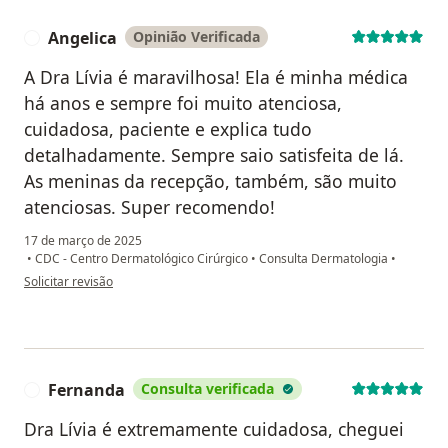
Angelica
Opinião Verificada
A
A Dra Lívia é maravilhosa! Ela é minha médica
há anos e sempre foi muito atenciosa,
cuidadosa, paciente e explica tudo
detalhadamente. Sempre saio satisfeita de lá.
As meninas da recepção, também, são muito
atenciosas. Super recomendo!
17 de março de 2025
•
CDC - Centro Dermatológico Cirúrgico
•
Consulta Dermatologia
•
na opinião do utilizador Angelica
Solicitar revisão
Fernanda
Consulta verificada
F
Dra Lívia é extremamente cuidadosa, cheguei