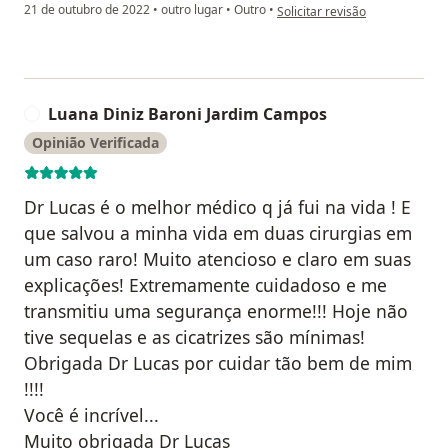
na opinião do utilizador Maria
21 de outubro de 2022
•
outro lugar
•
Outro
•
Solicitar revisão
Luana Diniz Baroni Jardim Campos
L
Opinião Verificada
Dr Lucas é o melhor médico q já fui na vida ! E
que salvou a minha vida em duas cirurgias em
um caso raro! Muito atencioso e claro em suas
explicações! Extremamente cuidadoso e me
transmitiu uma segurança enorme!!! Hoje não
tive sequelas e as cicatrizes são mínimas!
Obrigada Dr Lucas por cuidar tão bem de mim
!!!!
Você é incrível...
Muito obrigada Dr Lucas