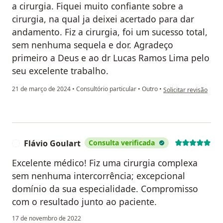
a cirurgia. Fiquei muito confiante sobre a
cirurgia, na qual ja deixei acertado para dar
andamento. Fiz a cirurgia, foi um sucesso total,
sem nenhuma sequela e dor. Agradeço
primeiro a Deus e ao dr Lucas Ramos Lima pelo
seu excelente trabalho.
na opinião do utiliza
21 de março de 2024
•
Consultório particular
•
Outro
•
Solicitar revisão
Flávio Goulart
Consulta verificada
F
Excelente médico! Fiz uma cirurgia complexa
sem nenhuma intercorrência; excepcional
domínio da sua especialidade. Compromisso
com o resultado junto ao paciente.
17 de novembro de 2022