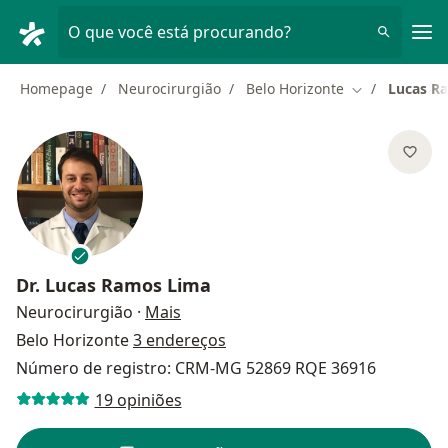
Men
O que você está procurando?
Homepage
Neurocirurgião
Belo Horizonte
Lucas R
Mudar de cid
Dr.
Lucas Ramos Lima
sobre as especializações
Neurocirurgião
·
Mais
Belo Horizonte
3 endereços
Número de registro: CRM-MG 52869 RQE 36916
19 opiniões