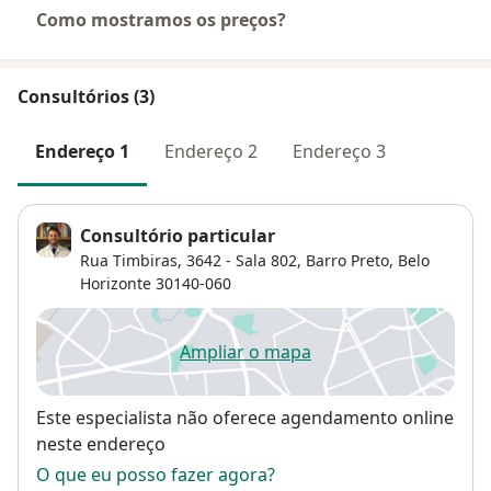
Como mostramos os preços?
Consultórios (3)
Endereço 1
Endereço 2
Endereço 3
Consultório particular
Rua Timbiras, 3642 - Sala 802,
Barro Preto
,
Belo
Horizonte
30140-060
Ampliar o mapa
abre num novo separador
Disponibilidade
Este especialista não oferece agendamento online
neste endereço
O que eu posso fazer agora?