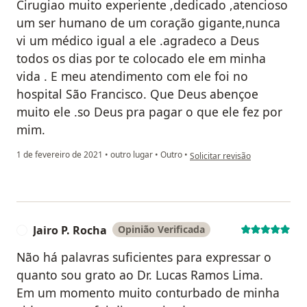
Cirugiao muito experiente ,dedicado ,atencioso
um ser humano de um coração gigante,nunca
vi um médico igual a ele .agradeco a Deus
todos os dias por te colocado ele em minha
vida . E meu atendimento com ele foi no
hospital São Francisco. Que Deus abençoe
muito ele .so Deus pra pagar o que ele fez por
mim.
na opinião do utilizador Cesar
1 de fevereiro de 2021
•
outro lugar
•
Outro
•
Solicitar revisão
Jairo P. Rocha
Opinião Verificada
J
Não há palavras suficientes para expressar o
quanto sou grato ao Dr. Lucas Ramos Lima.
Em um momento muito conturbado de minha