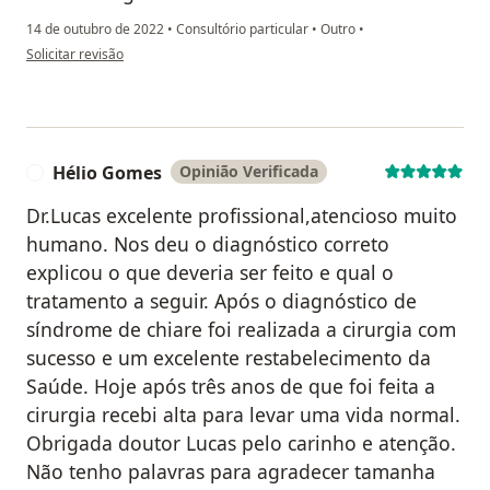
14 de outubro de 2022
•
Consultório particular
•
Outro
•
na opinião do utilizador Luana Diniz Baroni Jardim Campos
Solicitar revisão
Hélio Gomes
Opinião Verificada
H
Dr.Lucas excelente profissional,atencioso muito
humano. Nos deu o diagnóstico correto
explicou o que deveria ser feito e qual o
tratamento a seguir. Após o diagnóstico de
síndrome de chiare foi realizada a cirurgia com
sucesso e um excelente restabelecimento da
Saúde. Hoje após três anos de que foi feita a
cirurgia recebi alta para levar uma vida normal.
Obrigada doutor Lucas pelo carinho e atenção.
Não tenho palavras para agradecer tamanha