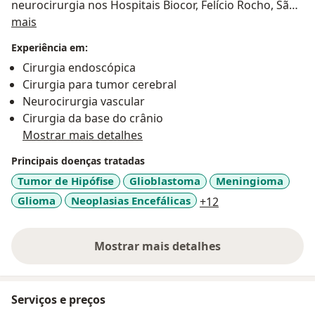
neurocirurgia nos Hospitais Biocor, Felício Rocho, São
Sobre mim
Francisco de Assis e Vila da Serra. Especializou-se em
mais
centros de referência mundial em tumores da
Experiência em:
hipófise, neuro-oncologia (incluindo glioblastomas,
Cirurgia endoscópica
gliomas de baixo grau, cirurgias com o paciente
Cirurgia para tumor cerebral
acordado, meningiomas, schwannomas, etc) e
Neurocirurgia vascular
técnicas minimamente invasivas endoscópicas e
Cirurgia da base do crânio
microcirúrgicas para o crânio e a base do crânio.
Mostrar mais detalhes
Principais doenças tratadas
Tumor de Hipófise
Glioblastoma
Meningioma
a11y_sr_more_dis
Glioma
Neoplasias Encefálicas
+12
Mostrar mais detalhes
sobre a experiência
Serviços e preços