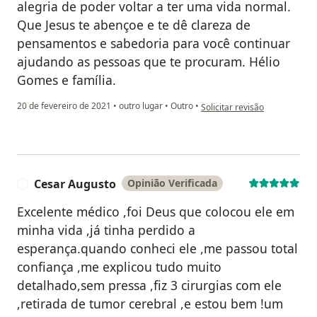
alegria de poder voltar a ter uma vida normal.
Que Jesus te abençoe e te dê clareza de
pensamentos e sabedoria para você continuar
ajudando as pessoas que te procuram. Hélio
Gomes e família.
na opinião do utilizador Hél
20 de fevereiro de 2021
•
outro lugar
•
Outro
•
Solicitar revisão
Cesar Augusto
Opinião Verificada
C
Excelente médico ,foi Deus que colocou ele em
minha vida ,já tinha perdido a
esperança.quando conheci ele ,me passou total
confiança ,me explicou tudo muito
detalhado,sem pressa ,fiz 3 cirurgias com ele
,retirada de tumor cerebral ,e estou bem !um