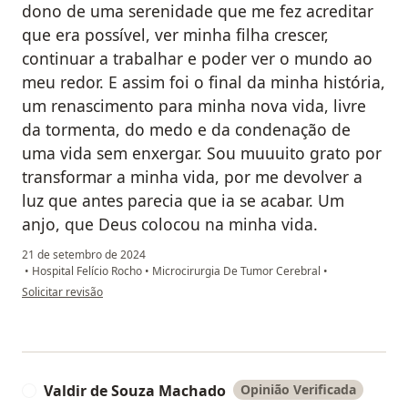
dono de uma serenidade que me fez acreditar
que era possível, ver minha filha crescer,
continuar a trabalhar e poder ver o mundo ao
meu redor. E assim foi o final da minha história,
um renascimento para minha nova vida, livre
da tormenta, do medo e da condenação de
uma vida sem enxergar. Sou muuuito grato por
transformar a minha vida, por me devolver a
luz que antes parecia que ia se acabar. Um
anjo, que Deus colocou na minha vida.
21 de setembro de 2024
•
Hospital Felício Rocho
•
Microcirurgia De Tumor Cerebral
•
na opinião do utilizador Leonardo Damasceno
Solicitar revisão
Valdir de Souza Machado
Opinião Verificada
V