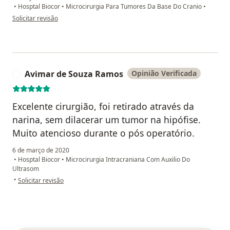
•
Hosptal Biocor
•
Microcirurgia Para Tumores Da Base Do Cranio
•
na opinião do utilizador Jairo P. Rocha
Solicitar revisão
Avimar de Souza Ramos
Opinião Verificada
A
Excelente cirurgião, foi retirado através da
narina, sem dilacerar um tumor na hipófise.
Muito atencioso durante o pós operatório.
6 de março de 2020
•
Hosptal Biocor
•
Microcirurgia Intracraniana Com Auxilio Do
Ultrasom
na opinião do utilizador Avimar de Souza Ramos
•
Solicitar revisão