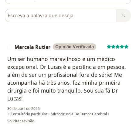
Pesquisar em opiniões
Marcela Rutier
Opinião Verificada
M
Um ser humano maravilhoso e um médico
excepcional. Dr Lucas é a paciência em pessoa,
além de ser um profissional fora de série! Me
acompanha há três anos, fez minha primeira
cirurgia e foi muito tranquilo. Sou sua fã Dr
Lucas!
30 de abril de 2025
•
Consultório particular
•
Microcirurgia De Tumor Cerebral
•
na opinião do utilizador Marcela Rutier
Solicitar revisão