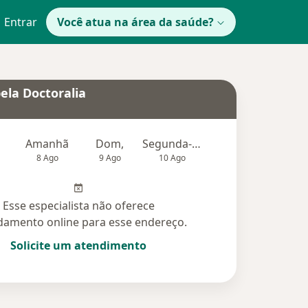
Entrar
Você atua na área da saúde?
ela Doctoralia
Amanhã
Dom,
Segunda-feira
Ter,
Qu
8 Ago
9 Ago
10 Ago
11 Ago
12 Ag
Esse especialista não oferece
amento online para esse endereço.
Solicite um atendimento
idas (1)