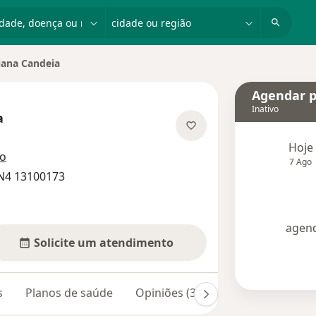
dade, doença ou nome
cidade ou região
iana Candeia
Agendar p
Inativo
a
 as especializações
Hoje
ço
7 Ago
N4 13100173
agend
Solicite um atendimento
s
Planos de saúde
Opiniões (39)
Dúvidas respond