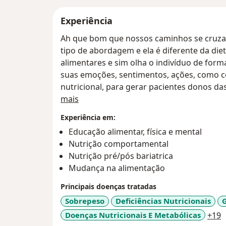
Experiência
Ah que bom que nossos caminhos se cruza
tipo de abordagem e ela é diferente da diet
alimentares e sim olha o indivíduo de forma
suas emoções, sentimentos, ações, como 
nutricional, para gerar pacientes donos das
Sobre mim
se implicam no seu próprio processo de a
mais
com a comida e seu corpo!
Experiência em:
A consulta leva em média 1h30min, por con
Educação alimentar, física e mental
livres, de muita escuta ativa, para cada vez
Nutrição comportamental
Por isso trabalho com planos de acompanh
Nutrição pré/pós bariatrica
principalmente em mudanças de consciênc
Mudança na alimentação
alimentação.
Então vamos olhar sim para o seu ponto cl
Principais doenças tratadas
considerando o tempo individual para es
Sobrepeso
Deficiências Nutricionais
consciência sobre a alimentação!
a
Doenças Nutricionais E Metabólicas
+19
Em uma única consulta não conseguimos obt