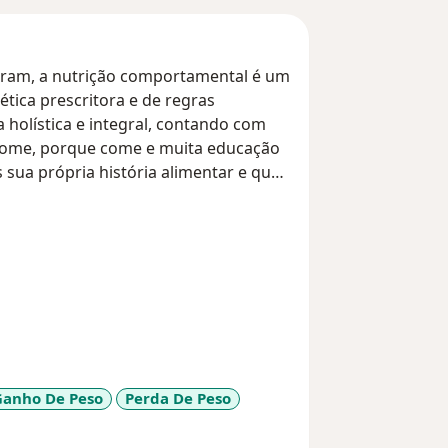
ram, a nutrição comportamental é um
ética prescritora e de regras
 holística e integral, contando com
come, porque come e muita educação
 sua própria história alimentar e que
utoconhecimento sobre sua relação
ta das nossas trocas serem super
 mais criarmos laços.
amento nutricionais voltados
ia e comportamento diante da
ínico, mas de modo acolhedor e
sa mudança de comportamento e
Ganho De Peso
Perda De Peso
11y_sr_more_diseases
er total êxito, é necessário um