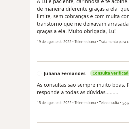
A Lu é paciente, carinhosa e te acolhe
de maneira diferente graças a ela, q
limite, sem cobranças e com muita c
transtorno que me deixavam arrasada,
graças a ela. Muito obrigada, Lu!
19 de agosto de 2022
•
Telemedicina
•
Tratamento para c
Juliana Fernandes
Consulta verificad
J
As consultas sao sempre muito boas. 
responde a todas as dúvidas.........
na o
15 de agosto de 2022
•
Telemedicina
•
Teleconsulta
•
Soli