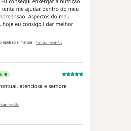
. Eu consegui enxergar a nutrição
ue tenta me ajudar dentro do meu
ompreensão. Aspectos do meu
 hoje eu consigo lidar melhor
na opinião do utilizador Michelly Soares
ompulsão alimentar
•
Solicitar revisão
a
Pontual, atenciosa e sempre
pinião do utilizador Juliana Fernandes
citar revisão