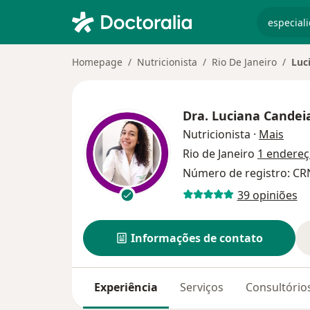
especiali
Homepage
Nutricionista
Rio De Janeiro
Luc
Dra.
Luciana Candei
sobre
Nutricionista
·
Mais
Rio de Janeiro
1 endere
Número de registro: CR
39 opiniões
Informações de contato
Experiência
Serviços
Consultório