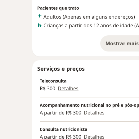
acompanhamento da sua evolução.
Pacientes que trato
Te interessa meu tipo de consulta? Faz sen
Adultos (Apenas em alguns endereços)
Ao longo do tratamento utilizaremos um di
Crianças a partir dos 12 anos de idade 
comportamental já estruturado por mim ou
personalizado, entre outras ferramentas 
comportamento alimentar ao longo dos m
Mostrar mais
so
Marque uma consulta e vamos nos conhec
#saúdeparatodososcorpos #nutriçãogenti
#façaaspazescomacomida
Serviços e preços
Teleconsulta
R$ 300
Detalhes
Acompanhamento nutricional no pré e pós-oper
A partir de R$ 300
Detalhes
Consulta nutricionista
A partir de R$ 300
Detalhes