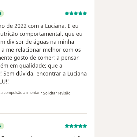
no de 2022 com a Luciana. E eu
nutrição comportamental, que eu
 um divisor de águas na minha
 a me relacionar melhor com os
lmente gosto de comer; a pensar
ém em qualidade; que a
! Sem dúvida, encontrar a Luciana
LU!!
na opinião do utilizador Barbara Gomes
a compulsão alimentar
•
Solicitar revisão