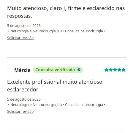
Muito atencioso, claro l, firme e esclarecido nas
respostas.
5 de agosto de 2026
•
Neurologia e Neurocirurgia Jaú
•
Consulta neurocirurgia
•
na opinião do utilizador Rose
Solicitar revisão
Márcia
Consulta verificada
M
Excelente profissional muito atencioso,
esclarecedor
5 de agosto de 2026
•
Neurologia e Neurocirurgia Jaú
•
Consulta neurocirurgia
•
na opinião do utilizador Márcia
Solicitar revisão