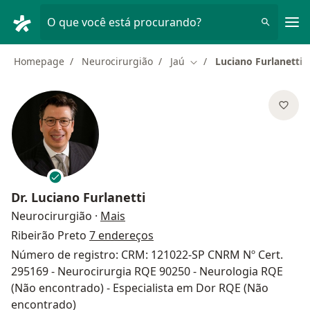
Men
O que você está procurando?
Homepage
Neurocirurgião
Jaú
Luciano Furlanetti
Mudar de cidade
Dr.
Luciano Furlanetti
sobre as especializações
Neurocirurgião
·
Mais
Ribeirão Preto
7 endereços
Número de registro: CRM: 121022-SP CNRM Nº Cert.
295169 - Neurocirurgia RQE 90250 - Neurologia RQE
(Não encontrado) - Especialista em Dor RQE (Não
encontrado)