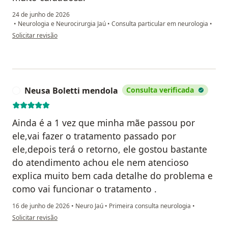
24 de junho de 2026
•
Neurologia e Neurocirurgia Jaú
•
Consulta particular em neurologia
•
na opinião do utilizador Amanda Custódio
Solicitar revisão
Neusa Boletti mendola
Consulta verificada
N
Ainda é a 1 vez que minha mãe passou por
ele,vai fazer o tratamento passado por
ele,depois terá o retorno, ele gostou bastante
do atendimento achou ele nem atencioso
explica muito bem cada detalhe do problema e
como vai funcionar o tratamento .
16 de junho de 2026
•
Neuro Jaú
•
Primeira consulta neurologia
•
na opinião do utilizador Neusa Boletti mendola
Solicitar revisão