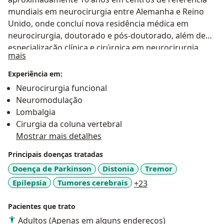
mundiais em neurocirurgia entre Alemanha e Reino
Unido, onde concluí nova residência médica em
neurocirurgia, doutorado e pós-doutorado, além de
especialização clínica e cirúrgica em neurocirurgia
Sobre mim
mais
funcional e neurooncologia. Minhas especialidades
são o Manejo Cirúrgico dos Distúrbios do Movimento
Experiência em:
(Doença de Parkinson, Tremor e Distonia), tratamento
Neurocirurgia funcional
da dor crônica e tratamento cirúrgico da epilepsia de
Neuromodulação
difícil controle. Tenho também vasta experiência com
Lombalgia
o tratamento cirúrgico dos tumores cerebrais e
Cirurgia da coluna vertebral
medulares, da base do crânio e com cirurgia de
Mostrar mais detalhes
coluna. Aqui, um breve resumo de minha experiência e
Principais doenças tratadas
formação acadêmica no Brasil e exterior: Brasil: -
Graduação em Medicina pela Faculdade de Medicina
Doença de Parkinson
Distonia
Tremor
de Ribeirao Preto da Universidade de São Paulo (USP) -
a11y_sr_more_disea
Epilepsia
Tumores cerebrais
+23
Residência Médica em Neurocirurgia no Hospital das
Clínicas de Ribeirão Preto da Universidade de São
Pacientes que trato
Paulo (HCRP-USP) - Membro titular da Sociedade
Adultos (Apenas em alguns endereços)