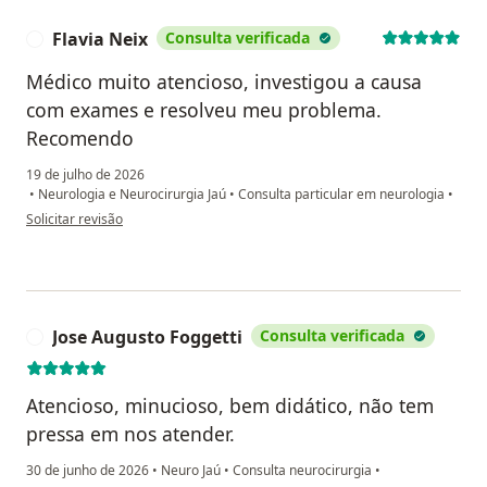
Flavia Neix
Consulta verificada
F
Médico muito atencioso, investigou a causa
com exames e resolveu meu problema.
Recomendo
19 de julho de 2026
•
Neurologia e Neurocirurgia Jaú
•
Consulta particular em neurologia
•
na opinião do utilizador Flavia Neix
Solicitar revisão
Jose Augusto Foggetti
Consulta verificada
J
Atencioso, minucioso, bem didático, não tem
pressa em nos atender.
30 de junho de 2026
•
Neuro Jaú
•
Consulta neurocirurgia
•