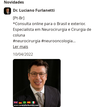
Novidades
London
Dr. Luciano Furlanetti
[Pt-Br]
*Consulta online para o Brasil e exterior.
Especialista em Neurocirurgia e Cirurgia de
coluna
#neurocirurgia #neurooncologia
#cirurgiadecoluna #doençadeparkinson
Ler mais
#epilepsia #dor
10/04/2022
[En]
*Online appointments/ second opinion for
patients living in Brazil and abroad.
Specialist in Neurosurgery, General Medical
Council UK
#neurosurgery #neurooncology #epilepsy
#painmanagement #spinesurgery
#parkinsonsdisease