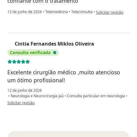
confiante com o tratamento
na opinião do utilizado
12 de junho de 2026
•
Telemedicina
•
Teleconsulta
•
Solicitar revisão
Cintia Fernandes Miklos Oliveira
C
Consulta verificada
Excelente cirurgião médico ,muito atencioso
um ótimo profissional!
12 de junho de 2026
•
Neurologia e Neurocirurgia Jaú
•
Consulta particular em neurologia
•
na opinião do utilizador Cintia Fernandes Miklos Oliveira
Solicitar revisão