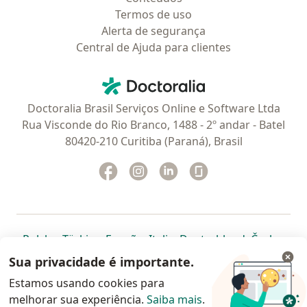
Termos de uso
Alerta de segurança
Central de Ajuda para clientes
Contato
Doctoralia - Homepage
Doctoralia Brasil Serviços Online e Software Ltda
Rua Visconde do Rio Branco, 1488 - 2º andar - Batel
80420-210 Curitiba (Paraná), Brasil
Facebook
abre num novo separador
Instagram
abre num novo separador
Linkedin
abre num novo separad
Glassdoor
abre num novo se
abre num novo separador
abre num novo separador
abre num novo separador
abre num novo separado
abre num n
abre
Polska
,
Türkiye
,
España
,
Italia
,
Deutschland
,
Česko
,
abre num novo separador
abre num novo separador
abre num novo separador
abre num novo separa
abre num no
abre n
Portugal
,
México
,
Chile
,
Brasil
,
Argentina
,
Perú
,
Sua privacidade é importante.
abre num novo separad
Colombia
Estamos usando cookies para
melhorar sua experiência.
www.doctoralia.com.br © 2026 - Agende agora sua
Saiba mais
.