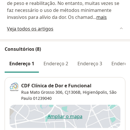
de peso e reabilitação. No entanto, muitas vezes se
faz necessário o uso de métodos minimamente
invasivos para alívio da dor. Os chamad
...
mais
Veja todos os artigos
Consultórios (8)
Endereço 1
Endereço 2
Endereço 3
Endereç
CDF Clínica de Dor e Funcional
Rua Mato Grosso 306, CJ1306B,
Higienópolis
,
São
Paulo
01239040
Ampliar o mapa
abre num novo separador