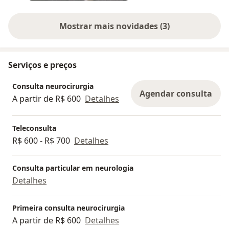
[Dt]
Mostrar mais novidades (3)
Termine/ Zweitmeinung per Videosprechstunde
möglich
Facharzt für Neurochirurgie, Ärztekammer des
Serviços e preços
Saarlandes, DE
#Neurochirurgie #Wirbelsäule #Schmerztherapie
Consulta neurocirurgia
#Neuromodulation #MorbusParkinson
Agendar consulta
A partir de R$ 600
Detalhes
#Neurooncologie
# we speak your language.
Teleconsulta
R$ 600 - R$ 700
Detalhes
Consulta particular em neurologia
Detalhes
Primeira consulta neurocirurgia
A partir de R$ 600
Detalhes