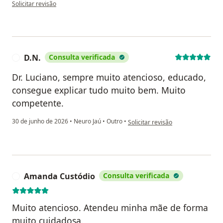
na opinião do utilizador Jose Augusto Foggetti
Solicitar revisão
D.N.
Consulta verificada
D
Dr. Luciano, sempre muito atencioso, educado,
consegue explicar tudo muito bem. Muito
competente.
na opinião do utilizador D.N.
30 de junho de 2026
•
Neuro Jaú
•
Outro
•
Solicitar revisão
Amanda Custódio
Consulta verificada
A
Muito atencioso. Atendeu minha mãe de forma
muito cuidadosa.