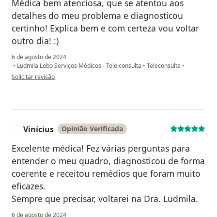
Médica bem atenciosa, que se atentou aos
detalhes do meu problema e diagnosticou
certinho! Explica bem e com certeza vou voltar
outro dia! :)
6 de agosto de 2024
•
Ludmila Lobo Serviços Médicos - Tele consulta
•
Teleconsulta
•
na opinião do utilizador William
Solicitar revisão
Vinícius
Opinião Verificada
V
Excelente médica! Fez várias perguntas para
entender o meu quadro, diagnosticou de forma
coerente e receitou remédios que foram muito
eficazes.
Sempre que precisar, voltarei na Dra. Ludmila.
6 de agosto de 2024