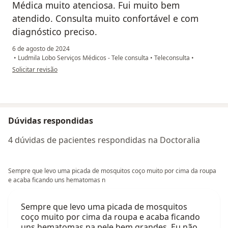
Médica muito atenciosa. Fui muito bem
atendido. Consulta muito confortável e com
diagnóstico preciso.
6 de agosto de 2024
•
Ludmila Lobo Serviços Médicos - Tele consulta
•
Teleconsulta
•
na opinião do utilizador V.H
Solicitar revisão
Dúvidas respondidas
4 dúvidas de pacientes respondidas na Doctoralia
Sempre que levo uma picada de mosquitos coço muito por cima da roupa
e acaba ficando uns hematomas n
Sempre que levo uma picada de mosquitos
coço muito por cima da roupa e acaba ficando
uns hematomas na pele bem grandes. Eu não