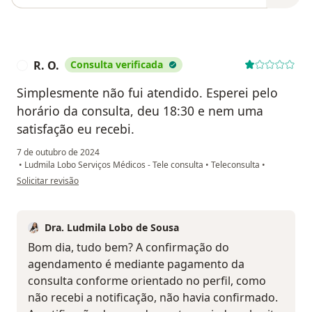
R. O.
Consulta verificada
R
Simplesmente não fui atendido. Esperei pelo
horário da consulta, deu 18:30 e nem uma
satisfação eu recebi.
7 de outubro de 2024
•
Ludmila Lobo Serviços Médicos - Tele consulta
•
Teleconsulta
•
na opinião do utilizador R. O.
Solicitar revisão
Dra. Ludmila Lobo de Sousa
Bom dia, tudo bem? A confirmação do
agendamento é mediante pagamento da
consulta conforme orientado no perfil, como
não recebi a notificação, não havia confirmado.