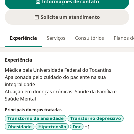
Informações de contato
Solicite um atendimento
Experiência
Serviços
Consultórios
Planos d
Experiência
Médica pela Universidade Federal do Tocantins
Apaixonada pelo cuidado do paciente na sua
integralidade
Atuação em doenças crônicas, Saúde da Família e
Saúde Mental
Principais doenças tratadas
Transtorno da ansiedade
Transtorno depressivo
a11y_sr_more_dise
Obesidade
Hipertensão
Dor
+1