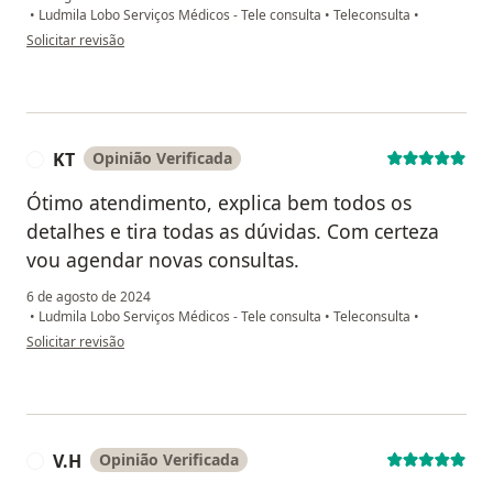
•
Ludmila Lobo Serviços Médicos - Tele consulta
•
Teleconsulta
•
na opinião do utilizador Vinícius
Solicitar revisão
KT
Opinião Verificada
K
Ótimo atendimento, explica bem todos os
detalhes e tira todas as dúvidas. Com certeza
vou agendar novas consultas.
6 de agosto de 2024
•
Ludmila Lobo Serviços Médicos - Tele consulta
•
Teleconsulta
•
na opinião do utilizador KT
Solicitar revisão
V.H
Opinião Verificada
V