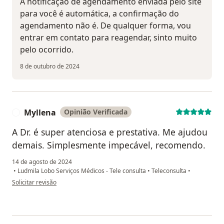
A notificação de agendamento enviada pelo site
para você é automática, a confirmação do
agendamento não é. De qualquer forma, vou
entrar em contato para reagendar, sinto muito
pelo ocorrido.
8 de outubro de 2024
Myllena
Opinião Verificada
M
A Dr. é super atenciosa e prestativa. Me ajudou
demais. Simplesmente impecável, recomendo.
14 de agosto de 2024
•
Ludmila Lobo Serviços Médicos - Tele consulta
•
Teleconsulta
•
na opinião do utilizador Myllena
Solicitar revisão