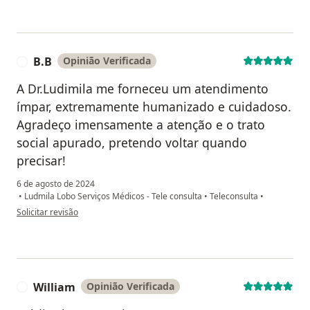
B.B
Opinião Verificada
B
A Dr.Ludimila me forneceu um atendimento
ímpar, extremamente humanizado e cuidadoso.
Agradeço imensamente a atenção e o trato
social apurado, pretendo voltar quando
precisar!
6 de agosto de 2024
•
Ludmila Lobo Serviços Médicos - Tele consulta
•
Teleconsulta
•
na opinião do utilizador B.B
Solicitar revisão
William
Opinião Verificada
W