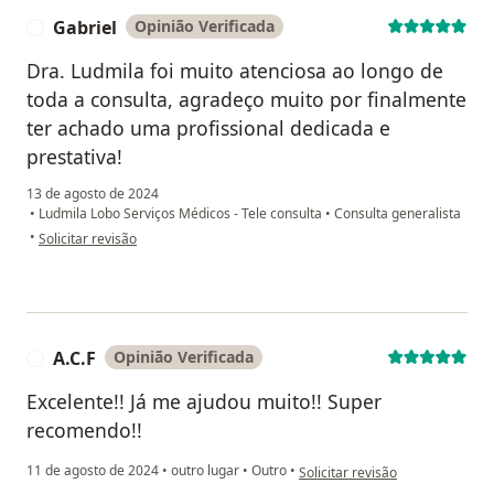
Gabriel
Opinião Verificada
G
Dra. Ludmila foi muito atenciosa ao longo de
toda a consulta, agradeço muito por finalmente
ter achado uma profissional dedicada e
prestativa!
13 de agosto de 2024
•
Ludmila Lobo Serviços Médicos - Tele consulta
•
Consulta generalista
na opinião do utilizador Gabriel
•
Solicitar revisão
A.C.F
Opinião Verificada
A
Excelente!! Já me ajudou muito!! Super
recomendo!!
na opinião do utilizador A.C.F
11 de agosto de 2024
•
outro lugar
•
Outro
•
Solicitar revisão