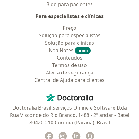
Blog para pacientes
Para especialistas e clínicas
Preço
Solução para especialistas
Solução para clinicas
Noa Notes
novo
Conteúdos
Termos de uso
Alerta de segurança
Central de Ajuda para clientes
Contato
Doctoralia - Homepage
Doctoralia Brasil Serviços Online e Software Ltda
Rua Visconde do Rio Branco, 1488 - 2º andar - Batel
80420-210 Curitiba (Paraná), Brasil
Facebook
abre num novo separador
Instagram
abre num novo separador
Linkedin
abre num novo separad
Glassdoor
abre num novo se