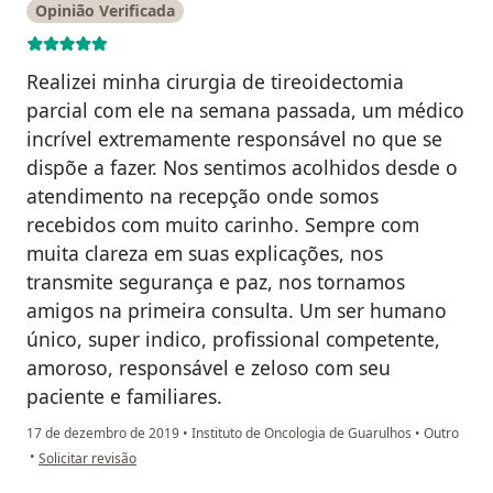
Opinião Verificada
Realizei minha cirurgia de tireoidectomia
parcial com ele na semana passada, um médico
incrível extremamente responsável no que se
dispõe a fazer. Nos sentimos acolhidos desde o
atendimento na recepção onde somos
recebidos com muito carinho. Sempre com
muita clareza em suas explicações, nos
transmite segurança e paz, nos tornamos
amigos na primeira consulta. Um ser humano
único, super indico, profissional competente,
amoroso, responsável e zeloso com seu
paciente e familiares.
17 de dezembro de 2019
•
Instituto de Oncologia de Guarulhos
•
Outro
na opinião do utilizador Evelyn Piacentini Moreira Diniz
•
Solicitar revisão