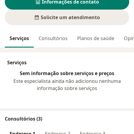
Informações de contato
Solicite um atendimento
Serviços
Consultórios
Planos de saúde
Opin
Serviços
Sem informação sobre serviços e preços
Este especialista ainda não adicionou nenhuma
informação sobre serviços
Consultórios (3)
Endereço 1
Endereço 2
Endereço 3