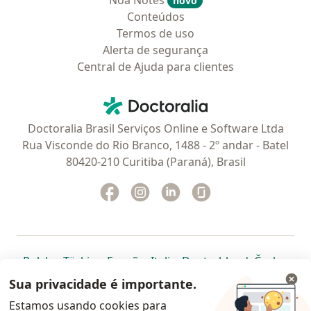
Noa Notes
novo
Conteúdos
Termos de uso
Alerta de segurança
Central de Ajuda para clientes
Contato
Doctoralia - Homepage
Doctoralia Brasil Serviços Online e Software Ltda
Rua Visconde do Rio Branco, 1488 - 2º andar - Batel
80420-210 Curitiba (Paraná), Brasil
Facebook
abre num novo separador
Instagram
abre num novo separador
Linkedin
abre num novo separad
Glassdoor
abre num novo se
abre num novo separador
abre num novo separador
abre num novo separador
abre num novo separado
abre num n
abre
Polska
,
Türkiye
,
España
,
Italia
,
Deutschland
,
Česko
,
abre num novo separador
abre num novo separador
abre num novo separador
abre num novo separa
abre num no
abre n
Portugal
,
México
,
Chile
,
Brasil
,
Argentina
,
Perú
,
Sua privacidade é importante.
abre num novo separad
Colombia
Estamos usando cookies para