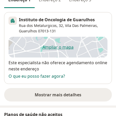
Instituto de Oncologia de Guarulhos
Rua dos Metalurgicos, 32,
Vila Das Palmeiras
,
Guarulhos
07013-131
Ampliar o mapa
abre num novo separador
Disponibilidade
Este especialista não oferece agendamento online
neste endereço
O que eu posso fazer agora?
Mostrar mais detalhes
sobre o endereço
Planos de saúde não aceitos