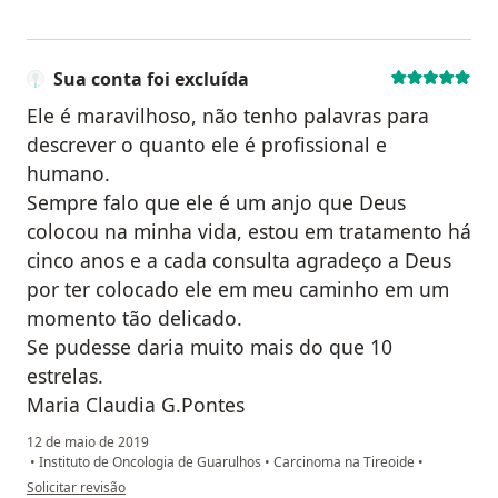
Sua conta foi excluída
Ele é maravilhoso, não tenho palavras para
descrever o quanto ele é profissional e
humano.
Sempre falo que ele é um anjo que Deus
colocou na minha vida, estou em tratamento há
cinco anos e a cada consulta agradeço a Deus
por ter colocado ele em meu caminho em um
momento tão delicado.
Se pudesse daria muito mais do que 10
estrelas.
Maria Claudia G.Pontes
12 de maio de 2019
•
Instituto de Oncologia de Guarulhos
•
Carcinoma na Tireoide
•
na opinião do utilizador Sua conta foi excluída
Solicitar revisão