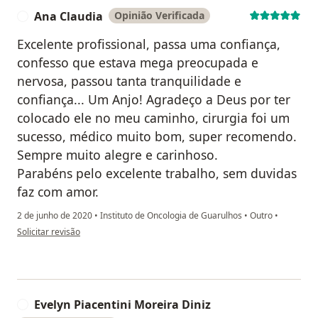
Ana Claudia
Opinião Verificada
A
Excelente profissional, passa uma confiança,
confesso que estava mega preocupada e
nervosa, passou tanta tranquilidade e
confiança... Um Anjo! Agradeço a Deus por ter
colocado ele no meu caminho, cirurgia foi um
sucesso, médico muito bom, super recomendo.
Sempre muito alegre e carinhoso.
Parabéns pelo excelente trabalho, sem duvidas
faz com amor.
2 de junho de 2020
•
Instituto de Oncologia de Guarulhos
•
Outro
•
na opinião do utilizador Ana Claudia
Solicitar revisão
Evelyn Piacentini Moreira Diniz
E