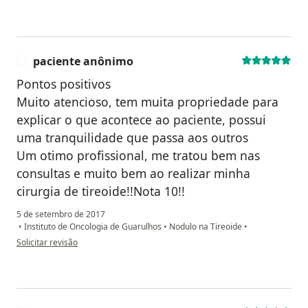
paciente anônimo
P
Pontos positivos
Muito atencioso, tem muita propriedade para
explicar o que acontece ao paciente, possui
uma tranquilidade que passa aos outros
Um otimo profissional, me tratou bem nas
consultas e muito bem ao realizar minha
cirurgia de tireoide!!Nota 10!!
5 de setembro de 2017
•
Instituto de Oncologia de Guarulhos
•
Nodulo na Tireoide
•
na opinião do utilizador paciente anônimo
Solicitar revisão