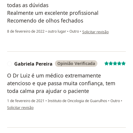
todas as dúvidas
Realmente um excelente profissional
Recomendo de olhos fechados
na opinião do utilizador Karine
8 de fevereiro de 2022
•
outro lugar
•
Outro
•
Solicitar revisão
Gabriela Pereira
Opinião Verificada
G
O Dr Luiz é um médico extremamente
atencioso e que passa muita confiança, tem
toda calma pra ajudar o paciente
1 de fevereiro de 2021
•
Instituto de Oncologia de Guarulhos
•
Outro
•
na opinião do utilizador Gabriela Pereira
Solicitar revisão