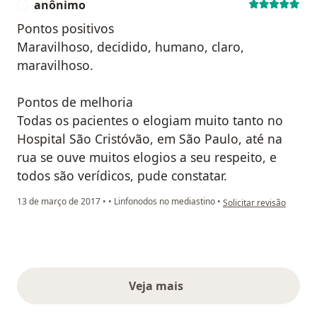
anônimo
A
Pontos positivos
Maravilhoso, decidido, humano, claro,
maravilhoso.
Pontos de melhoria
Todas os pacientes o elogiam muito tanto no
Hospital São Cristóvão, em São Paulo, até na
rua se ouve muitos elogios a seu respeito, e
todos são verídicos, pude constatar.
na opinião do utilizado
13 de março de 2017
•
•
Linfonodos no mediastino
•
Solicitar revisão
Veja mais
opiniões acima