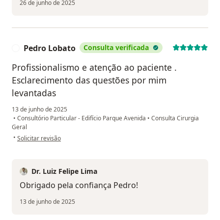
26 de junho de 2025
Pedro Lobato
Consulta verificada
P
Profissionalismo e atenção ao paciente .
Esclarecimento das questões por mim
levantadas
13 de junho de 2025
•
Consultório Particular - Edifício Parque Avenida
•
Consulta Cirurgia
Geral
na opinião do utilizador Pedro Lobato
•
Solicitar revisão
Dr. Luiz Felipe Lima
Obrigado pela confiança Pedro!
13 de junho de 2025