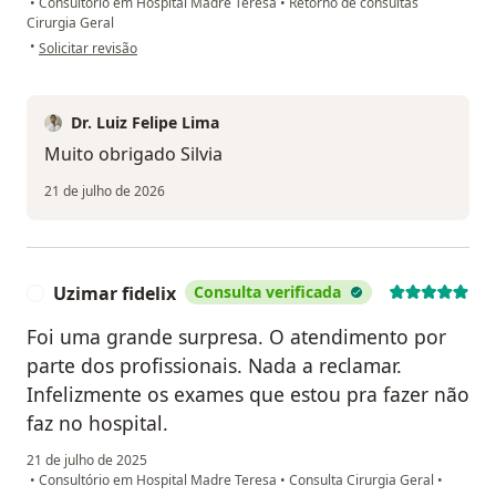
•
Consultório em Hospital Madre Teresa
•
Retorno de consultas
Cirurgia Geral
na opinião do utilizador Silvia
•
Solicitar revisão
Dr. Luiz Felipe Lima
Muito obrigado Silvia
21 de julho de 2026
Uzimar fidelix
Consulta verificada
U
Foi uma grande surpresa. O atendimento por
parte dos profissionais. Nada a reclamar.
Infelizmente os exames que estou pra fazer não
faz no hospital.
21 de julho de 2025
•
Consultório em Hospital Madre Teresa
•
Consulta Cirurgia Geral
•