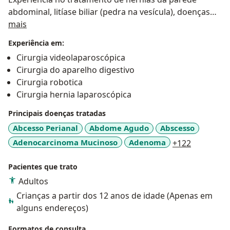
abdominal, litíase biliar (pedra na vesícula), doenças
Sobre mim
do aparelho digestivo (Refluxo) e câncer do trato
mais
digestivo.
Experiência em:
Mestrando em Ciência Molecular aplicada a Cirurgia
Cirurgia videolaparoscópica
na UFMG.
Cirurgia do aparelho digestivo
Cirurgia robotica
Cirurgia hernia laparoscópica
Principais doenças tratadas
Abcesso Perianal
Abdome Agudo
Abscesso
a11y_sr_m
Adenocarcinoma Mucinoso
Adenoma
+122
Pacientes que trato
Adultos
Crianças a partir dos 12 anos de idade (Apenas em
alguns endereços)
Formatos de consulta