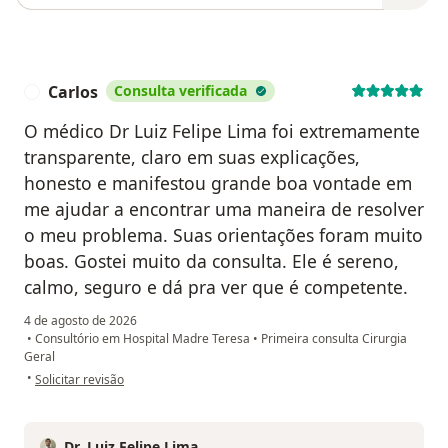
Carlos
Consulta verificada
C
O médico Dr Luiz Felipe Lima foi extremamente
transparente, claro em suas explicações,
honesto e manifestou grande boa vontade em
me ajudar a encontrar uma maneira de resolver
o meu problema. Suas orientações foram muito
boas. Gostei muito da consulta. Ele é sereno,
calmo, seguro e dá pra ver que é competente.
4 de agosto de 2026
•
Consultório em Hospital Madre Teresa
•
Primeira consulta Cirurgia
Geral
na opinião do utilizador Carlos
•
Solicitar revisão
Dr. Luiz Felipe Lima