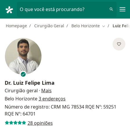
Men
O que você está procurando?
Homepage
Cirurgião Geral
Belo Horizonte
Luiz Fel
Mudar de cid
Dr.
Luiz Felipe Lima
sobre as especializações
Cirurgião geral
·
Mais
Belo Horizonte
3 endereços
Número de registro: CRM MG 78534 RQE Nº: 59251
RQE Nº: 64701
28 opiniões