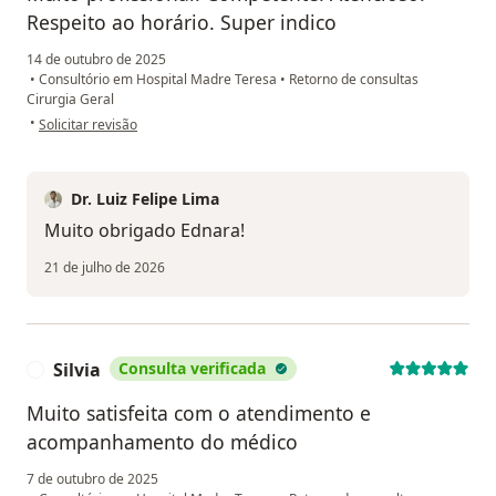
Respeito ao horário. Super indico
14 de outubro de 2025
•
Consultório em Hospital Madre Teresa
•
Retorno de consultas
Cirurgia Geral
na opinião do utilizador Ednara de Castro Duarte
•
Solicitar revisão
Dr. Luiz Felipe Lima
Muito obrigado Ednara!
21 de julho de 2026
Silvia
Consulta verificada
S
Muito satisfeita com o atendimento e
acompanhamento do médico
7 de outubro de 2025