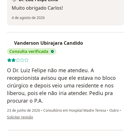
Muito obrigado Carlos!
4 de agosto de 2026
Vanderson Ubirajara Candido
V
Consulta verificada
O Dr. Luiz Felipe não me atendeu. A
recepcionista avisou que ele estava no bloco
cirúrgico e depois veio uma residente e nos
liberou, pois ele não iria atender. Pediu pra
procurar o P.A.
23 de junho de 2026
•
Consultório em Hospital Madre Teresa
•
Outro
•
na opinião do utilizador Vanderson Ubirajara Candido
Solicitar revisão