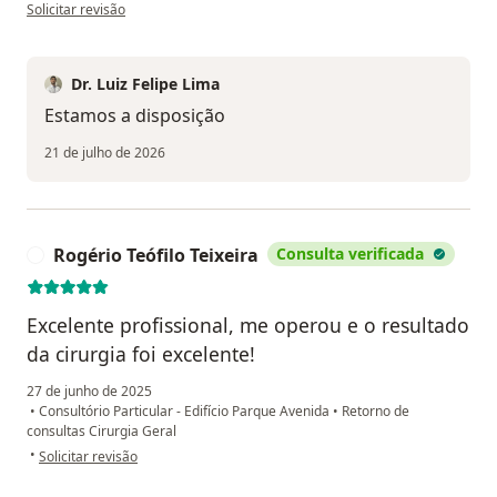
na opinião do utilizador Uzimar fidelix
Solicitar revisão
Dr. Luiz Felipe Lima
Estamos a disposição
21 de julho de 2026
Rogério Teófilo Teixeira
Consulta verificada
R
Excelente profissional, me operou e o resultado
da cirurgia foi excelente!
27 de junho de 2025
•
Consultório Particular - Edifício Parque Avenida
•
Retorno de
consultas Cirurgia Geral
na opinião do utilizador Rogério Teófilo Teixeira
•
Solicitar revisão