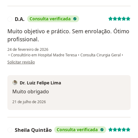
D.A.
Consulta verificada
D
Muito objetivo e prático. Sem enrolação. Ótimo
profissional.
24 de fevereiro de 2026
•
Consultório em Hospital Madre Teresa
•
Consulta Cirurgia Geral
•
na opinião do utilizador D.A.
Solicitar revisão
Dr. Luiz Felipe Lima
Muito obrigado
21 de julho de 2026
Sheila Quintão
Consulta verificada
S