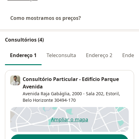
Como mostramos os preços?
Consultórios (4)
Endereço 1
Teleconsulta
Endereço 2
Endere
Consultório Particular - Edifício Parque
Avenida
Avenida Raja Gabáglia, 2000 - Sala 202,
Estoril
,
Belo Horizonte
30494-170
Ampliar o mapa
abre num novo separador
Disponibilidade