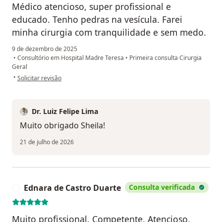
Médico atencioso, super profissional e
educado. Tenho pedras na vesícula. Farei
minha cirurgia com tranquilidade e sem medo.
9 de dezembro de 2025
•
Consultório em Hospital Madre Teresa
•
Primeira consulta Cirurgia
Geral
na opinião do utilizador Sheila Quintão
•
Solicitar revisão
Dr. Luiz Felipe Lima
Muito obrigado Sheila!
21 de julho de 2026
Ednara de Castro Duarte
Consulta verificada
E
Muito profissional. Competente. Atencioso.