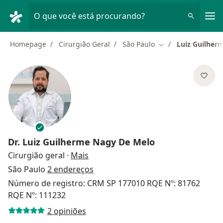
Men
O que você está procurando?
Homepage
Cirurgião Geral
São Paulo
Luiz Guilher
Mudar de cidade
Dr.
Luiz Guilherme Nagy De Melo
sobre as especializações
Cirurgião geral
·
Mais
São Paulo
2 endereços
Número de registro: CRM SP 177010 RQE Nº: 81762
RQE Nº: 111232
2 opiniões