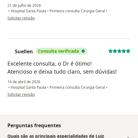
21 de julho de 2026
•
Hospital Santa Paula
•
Primeira consulta Cirurgia Geral
•
na opinião do utilizador Elisangela
Solicitar revisão
Suellen
Consulta verificada
S
Excelente consulta, o Dr é ótimo!
Atencioso e deixa tudo claro, sem dúvidas!
14 de abril de 2026
•
Hospital Santa Paula
•
Primeira consulta Cirurgia Geral
•
na opinião do utilizador Suellen
Solicitar revisão
Perguntas frequentes
Quais são as principais especialidades de Luiz