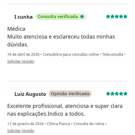
I cunha
Consulta verificada
I
Médica
Muito atenciosa e esclareceu todas minhas
dúvidas.
16 de abril de 2026
•
Consultório para consultas online
•
Teleconsulta
•
na opinião do utilizador I cunha
Solicitar revisão
Luiz Augusto
Opinião Verificada
L
Excelente profissional, atenciosa e super clara
nas explicações.Indico a todos.
12 de janeiro de 2026
•
Clínica Pianca
•
Consulta de rotina
•
na opinião do utilizador Luiz Augusto
Solicitar revisão