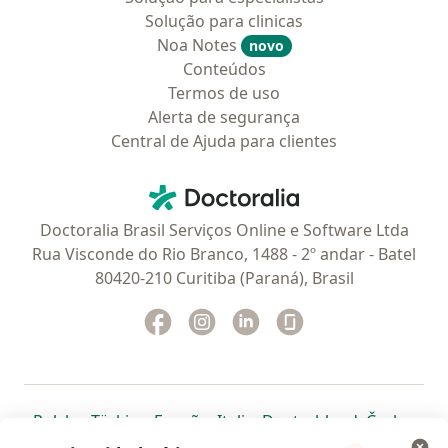
Solução para clinicas
Noa Notes
novo
Conteúdos
Termos de uso
Alerta de segurança
Central de Ajuda para clientes
Contato
Doctoralia - Homepage
Doctoralia Brasil Serviços Online e Software Ltda
Rua Visconde do Rio Branco, 1488 - 2º andar - Batel
80420-210 Curitiba (Paraná), Brasil
Facebook
abre num novo separador
Instagram
abre num novo separador
Linkedin
abre num novo separad
Glassdoor
abre num novo se
abre num novo separador
abre num novo separador
abre num novo separador
abre num novo separado
abre num n
abre
Polska
,
Türkiye
,
España
,
Italia
,
Deutschland
,
Česko
,
abre num novo separador
abre num novo separador
abre num novo separador
abre num novo separa
abre num no
abre n
Portugal
,
México
,
Chile
,
Brasil
,
Argentina
,
Perú
,