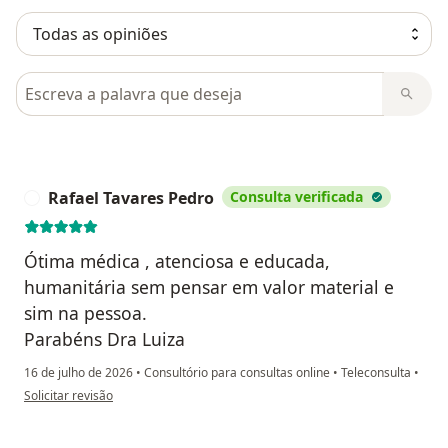
Pesquisar em opiniões
Rafael Tavares Pedro
Consulta verificada
R
Ótima médica , atenciosa e educada,
humanitária sem pensar em valor material e
sim na pessoa.
Parabéns Dra Luiza
16 de julho de 2026
•
Consultório para consultas online
•
Teleconsulta
•
na opinião do utilizador Rafael Tavares Pedro
Solicitar revisão