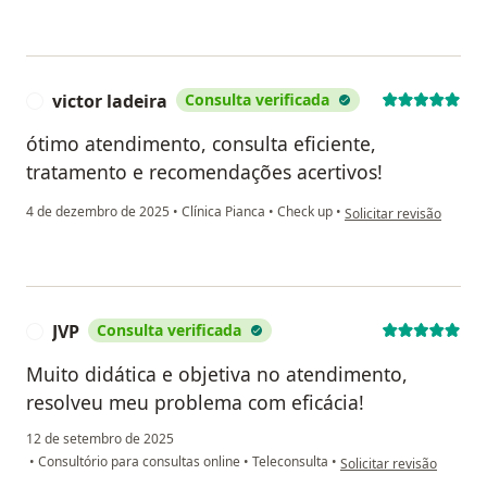
victor ladeira
Consulta verificada
V
ótimo atendimento, consulta eficiente,
tratamento e recomendações acertivos!
na opinião do utilizador
4 de dezembro de 2025
•
Clínica Pianca
•
Check up
•
Solicitar revisão
JVP
Consulta verificada
J
Muito didática e objetiva no atendimento,
resolveu meu problema com eficácia!
12 de setembro de 2025
na opinião do utilizador 
•
Consultório para consultas online
•
Teleconsulta
•
Solicitar revisão