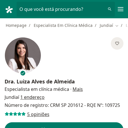
Men
O que você está procurando?
Homepage
Especialista Em Clínica Médica
Jundiaí
L
Mudar 
Dra.
Luiza Alves de Almeida
sobre as especializa
Especialista em clínica médica
·
Mais
Jundiaí
1 endereço
Número de registro: CRM SP 201612 - RQE Nº: 109725
5 opiniões