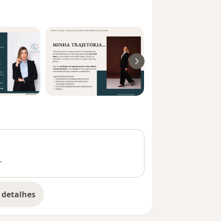
.
 detalhes
bre a experiência