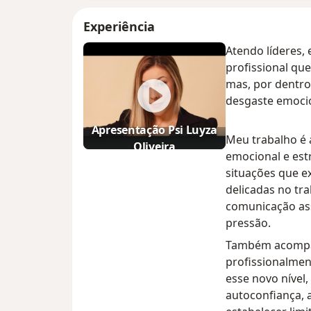
Experiência
Atendo líderes,
profissional qu
mas, por dentro
desgaste emocio
Apresentação Psi Luyza
Meu trabalho é 
Oliveira
emocional e estr
situações que e
delicadas no tra
comunicação ass
pressão.
Também acompa
profissionalmen
esse novo nível,
autoconfiança, 