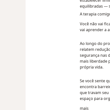
estabelecer limi
equilibradas — 
A terapia comigo
Você não vai fi
vai aprender a a
Ao longo do pr
relatem redução
segurança nas d
mais liberdade 
própria vida.
Se você sente q
encontra barre
que travam seu 
espaço para org
Sobre mim
mais