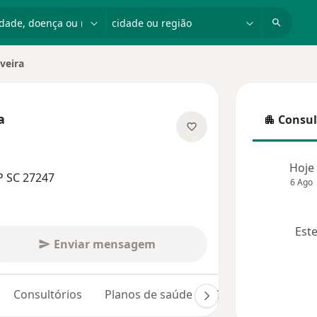
dade, doença ou nome
cidade ou região
iveira
a
Consul
Consulta
 especializações
Hoje
P SC 27247
6 Ago
Este
Enviar mensagem
Consultórios
Planos de saúde
Opiniões (7)