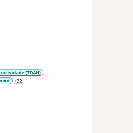
eratividade (TDAH)
a11y_sr_more_diseases
nout
+22