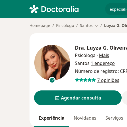
especiali
Homepage
Psicólogo
Santos
Luyza G. Ol
Mudar de cidade
Dra.
Luyza G. Oliveir
sobre as
Psicóloga
·
Mais
Santos
1 endereço
Número de registro: CR
7 opiniões
Agendar consulta
Experiência
Novidades
Serviços