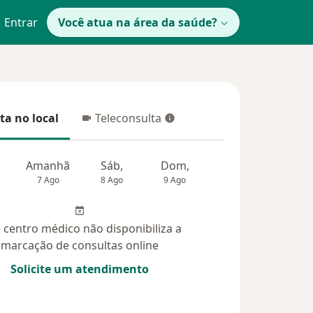
Entrar
Você atua na área da saúde?
ta no local
Teleconsulta
 no local
Teleconsulta
Amanhã
Sáb,
Dom,
Segunda-feira
Ter,
7 Ago
8 Ago
9 Ago
10 Ago
11 Ag
 centro médico não disponibiliza a
marcação de consultas online
Solicite um atendimento