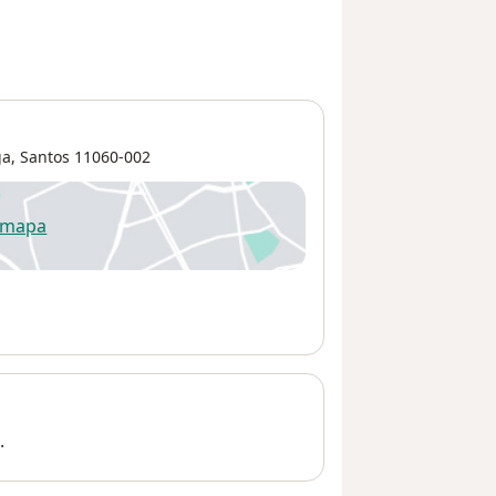
ga
,
Santos
11060-002
 mapa
re num novo separador
.