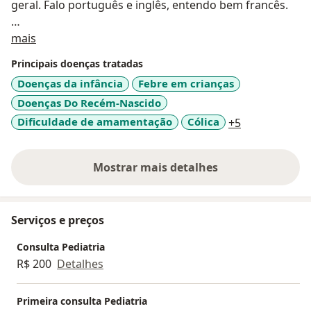
geral. Falo português e inglês, entendo bem francês.
Sobre mim
Será um prazer lhe atender!.
mais
Principais doenças tratadas
Doenças da infância
Febre em crianças
Doenças Do Recém-Nascido
a11y_sr_more
Dificuldade de amamentação
Cólica
+5
Mostrar mais detalhes
sobre a experiência
Serviços e preços
Consulta Pediatria
R$ 200
Detalhes
Primeira consulta Pediatria