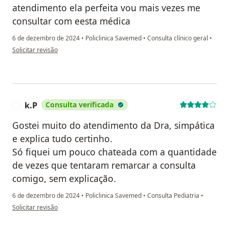
atendimento ela perfeita vou mais vezes me
consultar com eesta médica
6 de dezembro de 2024
•
Policlinica Savemed
•
Consulta clínico geral
•
na opinião do utilizador Dilson
Solicitar revisão
k.P
Consulta verificada
K
Gostei muito do atendimento da Dra, simpática
e explica tudo certinho.
Só fiquei um pouco chateada com a quantidade
de vezes que tentaram remarcar a consulta
comigo, sem explicação.
6 de dezembro de 2024
•
Policlinica Savemed
•
Consulta Pediatria
•
na opinião do utilizador k.P
Solicitar revisão