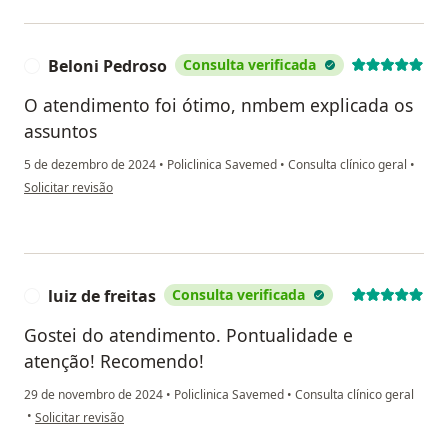
Beloni Pedroso
Consulta verificada
B
O atendimento foi ótimo, nmbem explicada os
assuntos
5 de dezembro de 2024
•
Policlinica Savemed
•
Consulta clínico geral
•
na opinião do utilizador Beloni Pedroso
Solicitar revisão
luiz de freitas
Consulta verificada
L
Gostei do atendimento. Pontualidade e
atenção! Recomendo!
29 de novembro de 2024
•
Policlinica Savemed
•
Consulta clínico geral
na opinião do utilizador luiz de freitas
•
Solicitar revisão