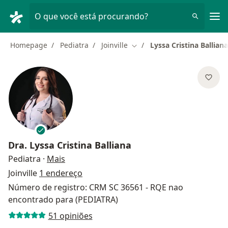
Men
O que você está procurando?
Homepage
Pediatra
Joinville
Lyssa Cristina Balliana
Mudar de cidade
Dra.
Lyssa Cristina Balliana
sobre as especializações
Pediatra
·
Mais
Joinville
1 endereço
Número de registro: CRM SC 36561 - RQE nao
encontrado para (PEDIATRA)
51 opiniões