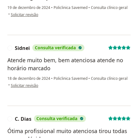
19 de dezembro de 2024
•
Policlinica Savemed
•
Consulta clínico geral
na opinião do utilizador Wyllyan
•
Solicitar revisão
Sidnei
Consulta verificada
S
Atende muito bem, bem atenciosa atende no
horário marcado
18 de dezembro de 2024
•
Policlinica Savemed
•
Consulta clínico geral
na opinião do utilizador Sidnei
•
Solicitar revisão
C. Dias
Consulta verificada
C
Ótima profissional muito atenciosa tirou todas