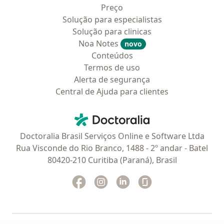
Preço
Solução para especialistas
Solução para clinicas
Noa Notes
novo
Conteúdos
Termos de uso
Alerta de segurança
Central de Ajuda para clientes
Contato
Doctoralia - Homepage
Doctoralia Brasil Serviços Online e Software Ltda
Rua Visconde do Rio Branco, 1488 - 2º andar - Batel
80420-210 Curitiba (Paraná), Brasil
Facebook
abre num novo separador
Instagram
abre num novo separador
Linkedin
abre num novo separad
Glassdoor
abre num novo se