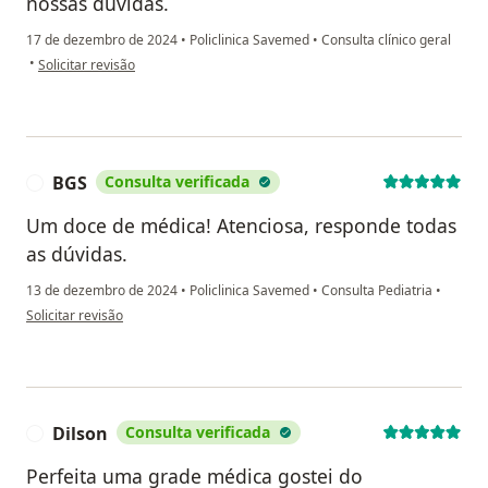
nossas dúvidas.
17 de dezembro de 2024
•
Policlinica Savemed
•
Consulta clínico geral
na opinião do utilizador C. Dias
•
Solicitar revisão
BGS
Consulta verificada
B
Um doce de médica! Atenciosa, responde todas
as dúvidas.
13 de dezembro de 2024
•
Policlinica Savemed
•
Consulta Pediatria
•
na opinião do utilizador BGS
Solicitar revisão
Dilson
Consulta verificada
D
Perfeita uma grade médica gostei do