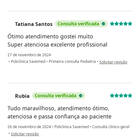
Tatiana Santos
Consulta verificada
T
Ótimo atendimento gostei muito
Super atenciosa excelente profissional
27 de novembro de 2024
na opinião do utilizado
•
Policlinica Savemed
•
Primeira consulta Pediatria
•
Solicitar revisão
Rubia
Consulta verificada
R
Tudo maravilhoso, atendimento ótimo,
atenciosa e passa confiança ao paciente
26 de novembro de 2024
•
Policlinica Savemed
•
Consulta clínico geral
na opinião do utilizador Rubia
•
Solicitar revisão