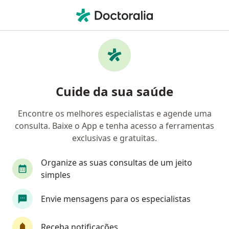
Men
Obesidade • Joinville, Santa Catarina SC
Filtros
• 1
Convênio
Mapa
Profissionais com experiência obesidade,
Cuide da sua saúde
Joinville
Encontre os melhores especialistas e agende uma
consulta. Baixe o App e tenha acesso a ferramentas
Qual especialização você está procurando?
exclusivas e gratuitas.
Médico clínico geral
Endocrinologista
Nut
Organize as suas consultas de um jeito
simples
Envie mensagens para os especialistas
Receba notificações