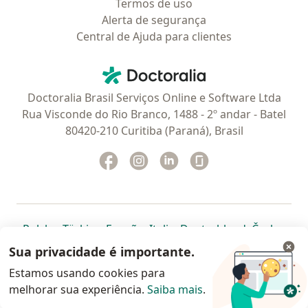
Termos de uso
Alerta de segurança
Central de Ajuda para clientes
Contato
Doctoralia - Homepage
Doctoralia Brasil Serviços Online e Software Ltda
Rua Visconde do Rio Branco, 1488 - 2º andar - Batel
80420-210 Curitiba (Paraná), Brasil
Facebook
abre num novo separador
Instagram
abre num novo separador
Linkedin
abre num novo separad
Glassdoor
abre num novo se
abre num novo separador
abre num novo separador
abre num novo separador
abre num novo separado
abre num n
abre
Polska
,
Türkiye
,
España
,
Italia
,
Deutschland
,
Česko
,
abre num novo separador
abre num novo separador
abre num novo separador
abre num novo separa
abre num no
abre n
Portugal
,
México
,
Chile
,
Brasil
,
Argentina
,
Perú
,
Sua privacidade é importante.
abre num novo separad
Colombia
Estamos usando cookies para
melhorar sua experiência.
www.doctoralia.com.br © 2026 - Agende agora sua
Saiba mais
.
consulta