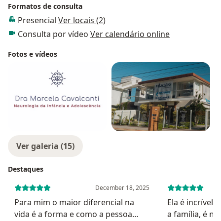
Formatos de consulta
Afya Médica.
Presencial
Ver locais (2)
Consulta por vídeo
Ver calendário online
Concluí os cursos Básico e Avançado em Equoterapia
pela ANDE-Brasil e atualmente sou professora no
Fotos e vídeos
Curso Avançado de Equoterapia da ANDE (Associação
Nacional de Equoterapia).
Fui Neuropediatra do Ambulatório de Especialidades
Divino Braga, Prefeitura de Betim por 10 anos e
cooperada da UNIMED - BH por 15 anos.
Participei de Congressos Internacionais sobre TDAH
Ver galeria (15)
(Barcelona, Berlim, Canadá, Madri) e Congressos
Nacionais de Neurociência, Neurologia, Autismo e
Destaques
Neuropediatria como palestrante.
December 18, 2025
Fui palestrante do evento Hacktown (Tecnologia,
Para mim o maior diferencial na
Ela é incrível
Inovação) em Santa Rita do Sapucaí por 3 anos
vida é a forma e como a pessoa
a família, é n