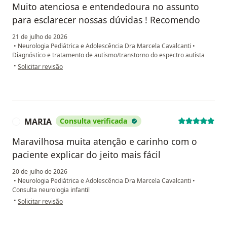
Muito atenciosa e entendedoura no assunto
para esclarecer nossas dúvidas ! Recomendo
21 de julho de 2026
•
Neurologia Pediátrica e Adolescência Dra Marcela Cavalcanti
•
Diagnóstico e tratamento de autismo/transtorno do espectro autista
na opinião do utilizador Cristiane Silva
•
Solicitar revisão
MARIA
Consulta verificada
M
Maravilhosa muita atenção e carinho com o
paciente explicar do jeito mais fácil
20 de julho de 2026
•
Neurologia Pediátrica e Adolescência Dra Marcela Cavalcanti
•
Consulta neurologia infantil
na opinião do utilizador MARIA
•
Solicitar revisão