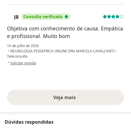
JB
Consulta verificada
J
Objetiva com conhecimento de causa. Empática
e profissional. Muito bom
16 de julho de 2026
•
NEUROLOGIA PEDIÁTRICA ONLINE DRA MARCELA CAVALCANTI
•
Teleconsulta
na opinião do utilizador JB
•
Solicitar revisão
Veja mais
opiniões acima
Dúvidas respondidas