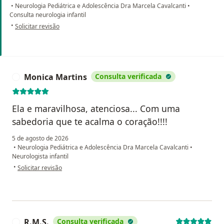
•
Neurologia Pediátrica e Adolescência Dra Marcela Cavalcanti
•
Consulta neurologia infantil
na opinião do utilizador Idane
•
Solicitar revisão
Monica Martins
Consulta verificada
M
Ela e maravilhosa, atenciosa... Com uma
sabedoria que te acalma o coração!!!!
5 de agosto de 2026
•
Neurologia Pediátrica e Adolescência Dra Marcela Cavalcanti
•
Neurologista infantil
na opinião do utilizador Monica Martins
•
Solicitar revisão
R.M.S.
Consulta verificada
R