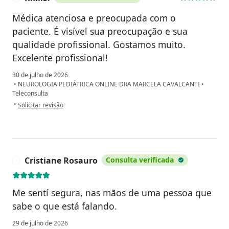
Médica atenciosa e preocupada com o
paciente. É visível sua preocupação e sua
qualidade profissional. Gostamos muito.
Excelente profissional!
30 de julho de 2026
•
NEUROLOGIA PEDIÁTRICA ONLINE DRA MARCELA CAVALCANTI
•
Teleconsulta
na opinião do utilizador R.M.S.
•
Solicitar revisão
Cristiane Rosauro
Consulta verificada
C
Me sentí segura, nas mãos de uma pessoa que
sabe o que está falando.
29 de julho de 2026