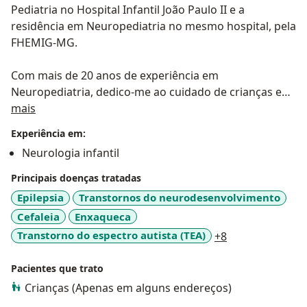
Pediatria no Hospital Infantil João Paulo II e a
residência em Neuropediatria no mesmo hospital, pela
FHEMIG-MG.
Com mais de 20 anos de experiência em
Neuropediatria, dedico-me ao cuidado de crianças e
Sobre mim
adolescentes, atuando de forma acolhedora e
mais
baseada nas melhores evidências científicas. Meu
Experiência em:
objetivo é compreender cada paciente em sua
Neurologia infantil
individualidade, identificando necessidades e traçando
estratégias que promovam o desenvolvimento pleno e
Principais doenças tratadas
o bem-estar.
Epilepsia
Transtornos do neurodesenvolvimento
Cefaleia
Enxaqueca
Tenho pós-graduação em Saúde Integrativa e Bem-
a11y_sr_more_d
Transtorno do espectro autista (TEA)
+8
estar pelo Instituto de Ensino Albert Einstein - SP
Pacientes que trato
Sou docente da Pós em Saúde Integrativa - Estudos
Crianças (Apenas em alguns endereços)
Avançados do Instituto Israelita Albert Einstein e
preceptora da Neuropediatria da Pós graduação da