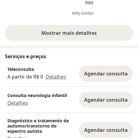
consecutivos.
mais
ama o que faz. Essa médica me
fazer o trata
conquistou a exatamente 14 anos
cada situação,
Kelly Gontijo
Sou cofundadora do Asas e Ninhos com cursos e
atrás e nunca mais troquei de
manejo para 
eventos para famílias sobre educação infantil
médica, porque quando a pessoa se
sabemos que e
predispõe a...
Mostrar mais detalhes
sobre a experiência
Serviços e preços
Teleconsulta
Agendar consulta
A partir de R$ 0
Detalhes
Consulta neurologia infantil
Agendar consulta
Detalhes
Diagnóstico e tratamento de
autismo/transtorno do
Agendar consulta
espectro autista