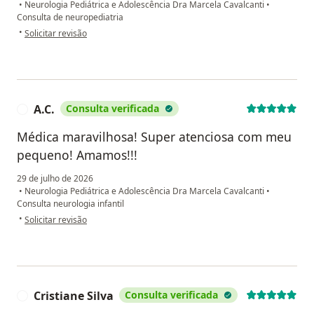
•
Neurologia Pediátrica e Adolescência Dra Marcela Cavalcanti
•
Consulta de neuropediatria
na opinião do utilizador Cristiane Rosauro
•
Solicitar revisão
A.C.
Consulta verificada
A
Médica maravilhosa! Super atenciosa com meu
pequeno! Amamos!!!
29 de julho de 2026
•
Neurologia Pediátrica e Adolescência Dra Marcela Cavalcanti
•
Consulta neurologia infantil
na opinião do utilizador A.C.
•
Solicitar revisão
Cristiane Silva
Consulta verificada
C