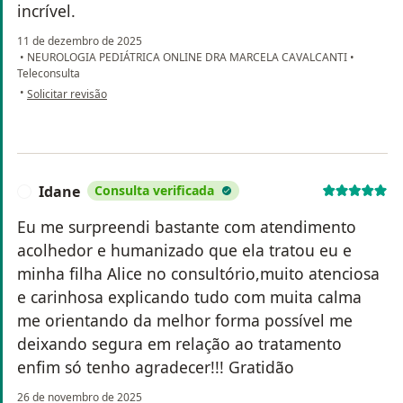
incrível.
11 de dezembro de 2025
•
NEUROLOGIA PEDIÁTRICA ONLINE DRA MARCELA CAVALCANTI
•
Teleconsulta
na opinião do utilizador Elisa Cassiane de Bem
•
Solicitar revisão
Idane
Consulta verificada
I
Eu me surpreendi bastante com atendimento
acolhedor e humanizado que ela tratou eu e
minha filha Alice no consultório,muito atenciosa
e carinhosa explicando tudo com muita calma
me orientando da melhor forma possível me
deixando segura em relação ao tratamento
enfim só tenho agradecer!!! Gratidão
26 de novembro de 2025