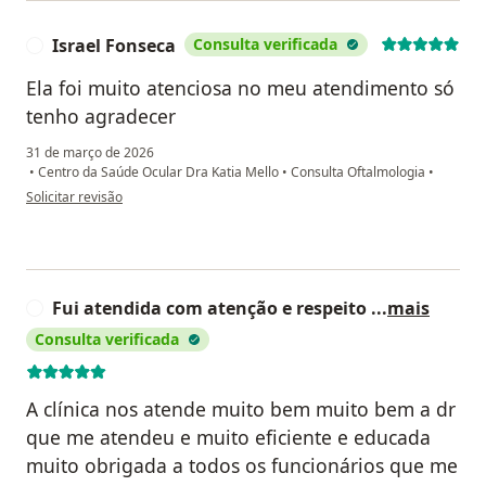
Israel Fonseca
Consulta verificada
I
Ela foi muito atenciosa no meu atendimento só
tenho agradecer
31 de março de 2026
•
Centro da Saúde Ocular Dra Katia Mello
•
Consulta Oftalmologia
•
na opinião do utilizador Israel Fonseca
Solicitar revisão
Fui atendida com atenção e respeito
...
mais
F
Consulta verificada
A clínica nos atende muito bem muito bem a dr
que me atendeu e muito eficiente e educada
muito obrigada a todos os funcionários que me