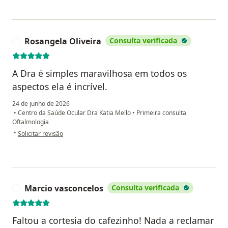
Rosangela Oliveira
Consulta verificada
R
A Dra é simples maravilhosa em todos os
aspectos ela é incrível.
24 de junho de 2026
•
Centro da Saúde Ocular Dra Katia Mello
•
Primeira consulta
Oftalmologia
na opinião do utilizador Rosangela Oliveira
•
Solicitar revisão
Marcio vasconcelos
Consulta verificada
M
Faltou a cortesia do cafezinho! Nada a reclamar