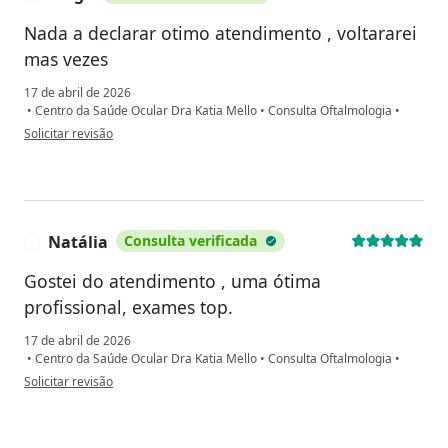
Nada a declarar otimo atendimento , voltararei
mas vezes
17 de abril de 2026
•
Centro da Saúde Ocular Dra Katia Mello
•
Consulta Oftalmologia
•
na opinião do utilizador Diego
Solicitar revisão
Natália
Consulta verificada
N
Gostei do atendimento , uma ótima
profissional, exames top.
17 de abril de 2026
•
Centro da Saúde Ocular Dra Katia Mello
•
Consulta Oftalmologia
•
na opinião do utilizador Natália
Solicitar revisão