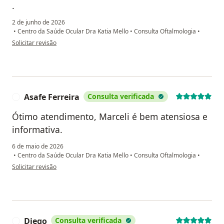
.
2 de junho de 2026
•
Centro da Saúde Ocular Dra Katia Mello
•
Consulta Oftalmologia
•
na opinião do utilizador Marcio vasconcelos
Solicitar revisão
Asafe Ferreira
Consulta verificada
A
Ótimo atendimento, Marceli é bem atensiosa e
informativa.
6 de maio de 2026
•
Centro da Saúde Ocular Dra Katia Mello
•
Consulta Oftalmologia
•
na opinião do utilizador Asafe Ferreira
Solicitar revisão
Diego
Consulta verificada
D