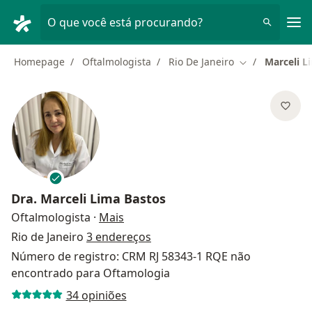
Men
O que você está procurando?
Homepage
Oftalmologista
Rio De Janeiro
Marceli L
Mudar de cida
Dra.
Marceli Lima Bastos
sobre as especializações
Oftalmologista
·
Mais
Rio de Janeiro
3 endereços
Número de registro: CRM RJ 58343-1 RQE não
encontrado para Oftamologia
34 opiniões