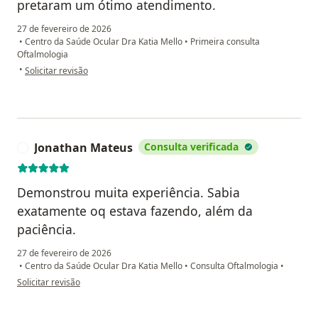
pretaram um ótimo atendimento.
27 de fevereiro de 2026
•
Centro da Saúde Ocular Dra Katia Mello
•
Primeira consulta
Oftalmologia
na opinião do utilizador Fui atendida com atenção e respeito as reclama
•
Solicitar revisão
Jonathan Mateus
Consulta verificada
J
Demonstrou muita experiência. Sabia
exatamente oq estava fazendo, além da
paciência.
27 de fevereiro de 2026
•
Centro da Saúde Ocular Dra Katia Mello
•
Consulta Oftalmologia
•
na opinião do utilizador Jonathan Mateus
Solicitar revisão