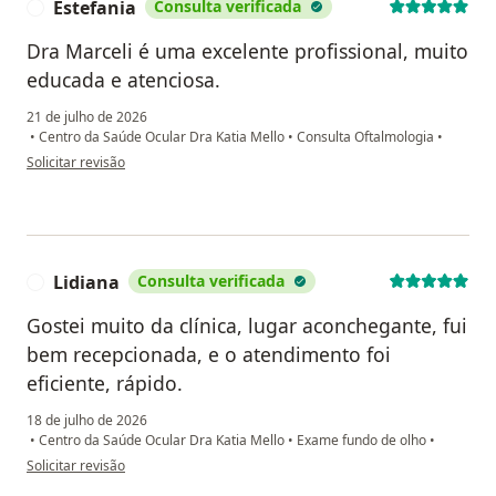
Estefania
Consulta verificada
E
Dra Marceli é uma excelente profissional, muito
educada e atenciosa.
21 de julho de 2026
•
Centro da Saúde Ocular Dra Katia Mello
•
Consulta Oftalmologia
•
na opinião do utilizador Estefania
Solicitar revisão
Lidiana
Consulta verificada
L
Gostei muito da clínica, lugar aconchegante, fui
bem recepcionada, e o atendimento foi
eficiente, rápido.
18 de julho de 2026
•
Centro da Saúde Ocular Dra Katia Mello
•
Exame fundo de olho
•
na opinião do utilizador Lidiana
Solicitar revisão