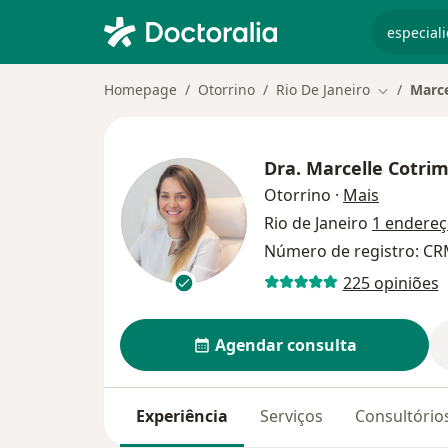
especiali
Homepage
Otorrino
Rio De Janeiro
Marce
Mudar de 
Dra.
Marcelle Cotri
sobre as 
Otorrino
·
Mais
Rio de Janeiro
1 endere
Número de registro: CR
225 opiniões
Agendar consulta
Experiência
Serviços
Consultório