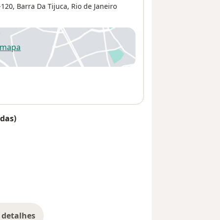
-120,
Barra Da Tijuca
,
Rio de Janeiro
 mapa
re num novo separador
das)
 detalhes