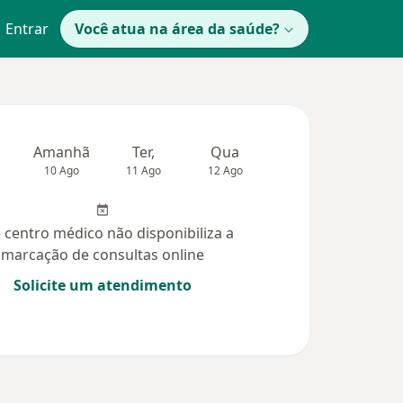
Entrar
Você atua na área da saúde?
Amanhã
Ter,
Qua
Qui,
Sex,
10 Ago
11 Ago
12 Ago
13 Ago
14 Ag
 centro médico não disponibiliza a
marcação de consultas online
Solicite um atendimento
didas (7)