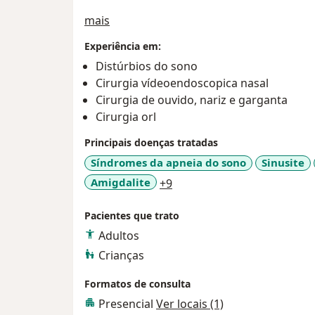
Sobre mim
mais
Experiência em:
Distúrbios do sono
Cirurgia vídeoendoscopica nasal
Cirurgia de ouvido, nariz e garganta
Cirurgia orl
Principais doenças tratadas
Síndromes da apneia do sono
Sinusite
a11y_sr_more_diseases
Amigdalite
+9
Pacientes que trato
Adultos
Crianças
Formatos de consulta
Presencial
Ver locais (1)