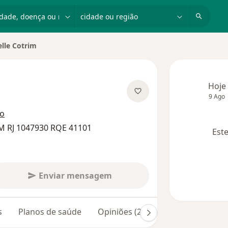
dade, doença ou nome
cidade ou região
lle Cotrim
cidade
m
Hoje
9 Ago
especializações
ço
M RJ 1047930 RQE 41101
Este
Enviar mensagem
s
Planos de saúde
Opiniões (225)
Dúvidas respon