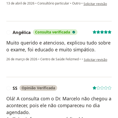
na opinião do utilizado
13 de abril de 2026
•
Consultório particular
•
Outro
•
Solicitar revisão
Angélica
Consulta verificada
A
Muito querido e atencioso, explicou tudo sobre
o exame, foi educado e muito simpático.
na opinião do utilizado
26 de março de 2026
•
Centro de Saúde Felizmed
•
•
Solicitar revisão
SS
Opinião Verificada
S
Olá! A consulta com o Dr. Marcelo não chegou a
acontecer, pois ele não compareceu no dia
agendado.