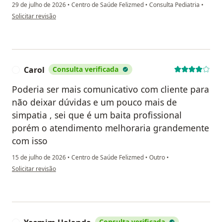
29 de julho de 2026
•
Centro de Saúde Felizmed
•
Consulta Pediatria
•
na opinião do utilizador Belen
Solicitar revisão
Carol
Consulta verificada
C
Poderia ser mais comunicativo com cliente para
não deixar dúvidas e um pouco mais de
simpatia , sei que é um baita profissional
porém o atendimento melhoraria grandemente
com isso
15 de julho de 2026
•
Centro de Saúde Felizmed
•
Outro
•
na opinião do utilizador Carol
Solicitar revisão
Consulta verificada