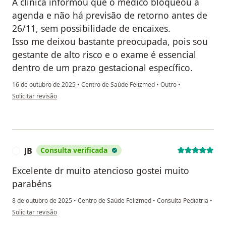
A clínica informou que o médico bloqueou a
agenda e não há previsão de retorno antes de
26/11, sem possibilidade de encaixes.
Isso me deixou bastante preocupada, pois sou
gestante de alto risco e o exame é essencial
dentro de um prazo gestacional específico.
16 de outubro de 2025
•
Centro de Saúde Felizmed
•
Outro
•
na opinião do utilizador SS
Solicitar revisão
JB
Consulta verificada
J
Excelente dr muito atencioso gostei muito
parabéns
8 de outubro de 2025
•
Centro de Saúde Felizmed
•
Consulta Pediatria
•
na opinião do utilizador JB
Solicitar revisão