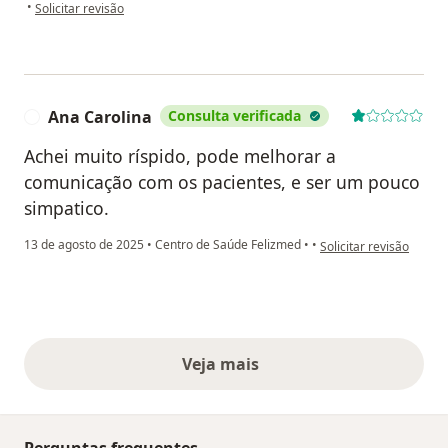
na opinião do utilizador Adriana sosa
•
Solicitar revisão
Ana Carolina
Consulta verificada
A
Achei muito ríspido, pode melhorar a
comunicação com os pacientes, e ser um pouco
simpatico.
na opinião do utilizado
13 de agosto de 2025
•
Centro de Saúde Felizmed
•
•
Solicitar revisão
Veja mais
opiniões acima
Perguntas frequentes