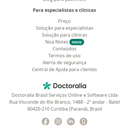
Para especialistas e clínicas
Preço
Solução para especialistas
Solução para clinicas
Noa Notes
novo
Conteúdos
Termos de uso
Alerta de segurança
Central de Ajuda para clientes
Contato
Doctoralia - Homepage
Doctoralia Brasil Serviços Online e Software Ltda
Rua Visconde do Rio Branco, 1488 - 2º andar - Batel
80420-210 Curitiba (Paraná), Brasil
Facebook
abre num novo separador
Instagram
abre num novo separador
Linkedin
abre num novo separad
Glassdoor
abre num novo se