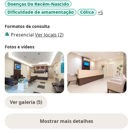
Doenças Do Recém-Nascido
a11y_sr_more
Dificuldade de amamentação
Cólica
+5
Formatos de consulta
Presencial
Ver locais (2)
Fotos e vídeos
Ver galeria (5)
Mostrar mais detalhes
sobre a experiência