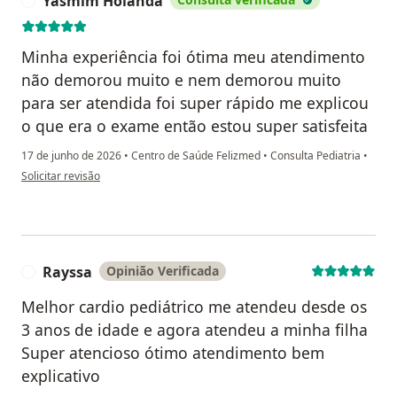
Yasmim Holanda
Y
Minha experiência foi ótima meu atendimento
não demorou muito e nem demorou muito
para ser atendida foi super rápido me explicou
o que era o exame então estou super satisfeita
17 de junho de 2026
•
Centro de Saúde Felizmed
•
Consulta Pediatria
•
na opinião do utilizador Yasmim Holanda
Solicitar revisão
Rayssa
Opinião Verificada
R
Melhor cardio pediátrico me atendeu desde os
3 anos de idade e agora atendeu a minha filha
Super atencioso ótimo atendimento bem
explicativo