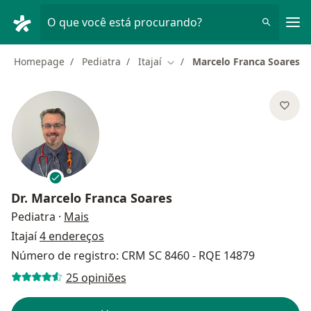
Men
O que você está procurando?
Homepage
Pediatra
Itajaí
Marcelo Franca Soares
Mudar de cidade
Dr.
Marcelo Franca Soares
sobre as especializações
Pediatra
·
Mais
Itajaí
4 endereços
Número de registro: CRM SC 8460 - RQE 14879
25 opiniões