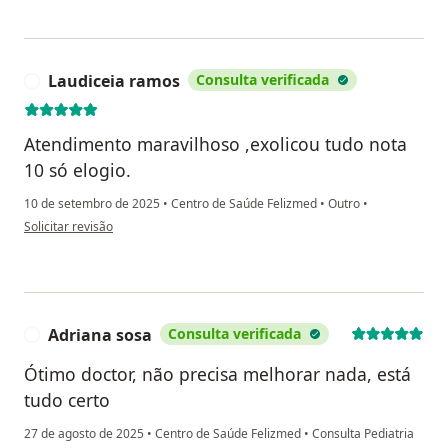
Laudiceia ramos
Consulta verificada
L
Atendimento maravilhoso ,exolicou tudo nota
10 só elogio.
10 de setembro de 2025
•
Centro de Saúde Felizmed
•
Outro
•
na opinião do utilizador Laudiceia ramos
Solicitar revisão
Adriana sosa
Consulta verificada
A
Ótimo doctor, não precisa melhorar nada, está
tudo certo
27 de agosto de 2025
•
Centro de Saúde Felizmed
•
Consulta Pediatria