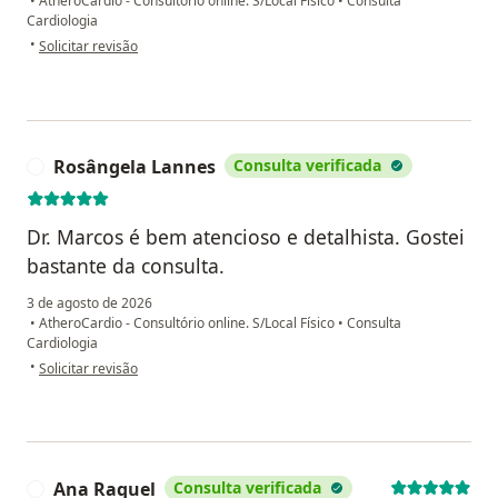
•
AtheroCardio - Consultório online. S/Local Físico
•
Consulta
Cardiologia
na opinião do utilizador Monalisa Santos
•
Solicitar revisão
Rosângela Lannes
Consulta verificada
R
Dr. Marcos é bem atencioso e detalhista. Gostei
bastante da consulta.
3 de agosto de 2026
•
AtheroCardio - Consultório online. S/Local Físico
•
Consulta
Cardiologia
na opinião do utilizador Rosângela Lannes
•
Solicitar revisão
Ana Raquel
Consulta verificada
A