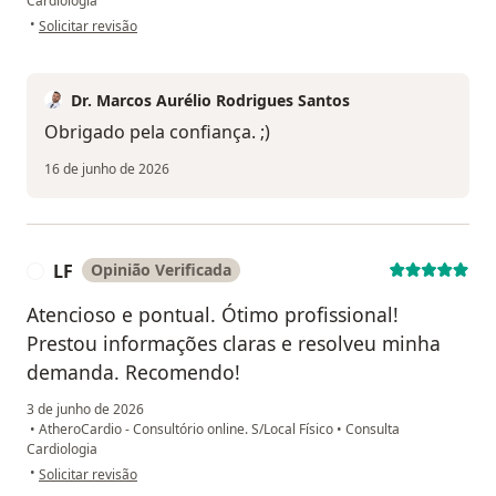
Cardiologia
na opinião do utilizador M.P
•
Solicitar revisão
Dr. Marcos Aurélio Rodrigues Santos
Obrigado pela confiança. ;)
16 de junho de 2026
LF
Opinião Verificada
L
Atencioso e pontual. Ótimo profissional!
Prestou informações claras e resolveu minha
demanda. Recomendo!
3 de junho de 2026
•
AtheroCardio - Consultório online. S/Local Físico
•
Consulta
Cardiologia
na opinião do utilizador LF
•
Solicitar revisão