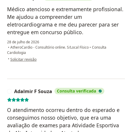
Médico atencioso e extremamente profissional.
Me ajudou a compreender um
eletrocardiograma e me deu parecer para ser
entregue em concurso público.
28 de julho de 2026
•
AtheroCardio - Consultório online. S/Local Físico
•
Consulta
Cardiologia
na opinião do utilizador Ana Raquel
•
Solicitar revisão
Adalmir F Souza
Consulta verificada
A
O atendimento ocorreu dentro do esperado e
conseguimos nosso objetivo, que era uma
avaliação de exames para Atividade Esportiva