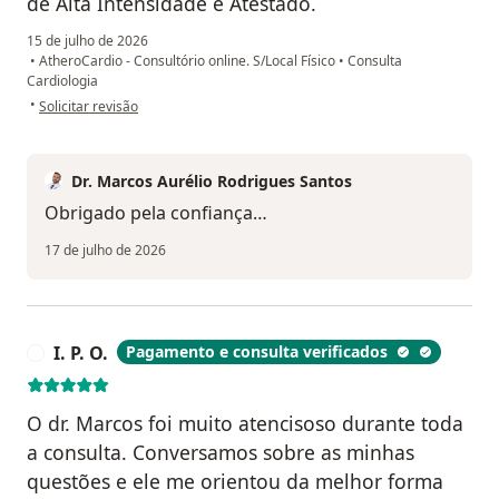
de Alta Intensidade e Atestado.
15 de julho de 2026
•
AtheroCardio - Consultório online. S/Local Físico
•
Consulta
Cardiologia
na opinião do utilizador Adalmir F Souza
•
Solicitar revisão
Dr. Marcos Aurélio Rodrigues Santos
Obrigado pela confiança…
17 de julho de 2026
I. P. O.
Pagamento e consulta verificados
I
O dr. Marcos foi muito atencisoso durante toda
a consulta. Conversamos sobre as minhas
questões e ele me orientou da melhor forma