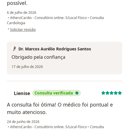
possível.
6 de julho de 2026
•
AtheroCardio - Consultório online. S/Local Físico
•
Consulta
Cardiologia
na opinião do utilizador I. P. O.
•
Solicitar revisão
Dr. Marcos Aurélio Rodrigues Santos
Obrigado pela confiança
17 de julho de 2026
Lienise
Consulta verificada
L
A consulta foi ótima! O médico foi pontual e
muito atencioso.
24 de junho de 2026
•
AtheroCardio - Consultório online. S/Local Físico
•
Consulta