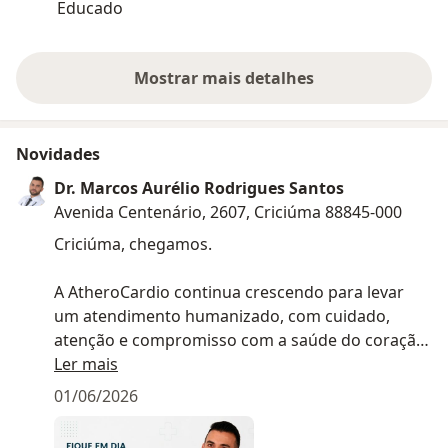
Educado
Mostrar mais detalhes
sobre a experiência
Novidades
Dr. Marcos Aurélio Rodrigues Santos
Avenida Centenário, 2607, Criciúma 88845-000
Criciúma, chegamos.
A AtheroCardio continua crescendo para levar
um atendimento humanizado, com cuidado,
atenção e compromisso com a saúde do coração.
Ler mais
Agora também em Criciúma, em forma de tele
01/06/2026
consulta, seguimos com o propósito de oferecer
acompanhamento cardiológico de qualidade,