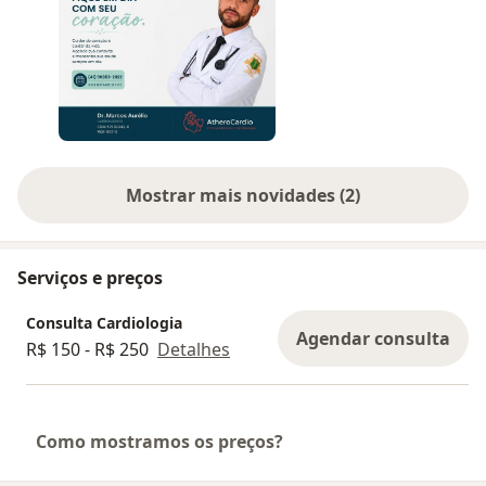
focado na prevenção, diagnóstico e cuidado
integral de cada paciente.
Seu coração merece atenção em todas as fases
da vida.
Agende sua consulta e cuide da sua saúde com
quem prioriza você.
Mostrar mais novidades (2)
Atendimento também em Criciúma de forma
online.
Serviços e preços
Consulta Cardiologia
Agendar consulta
R$ 150 - R$ 250
Detalhes
Como mostramos os preços?