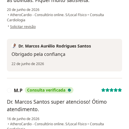
20 de junho de 2026
•
AtheroCardio - Consultório online. S/Local Físico
•
Consulta
Cardiologia
na opinião do utilizador Gisele
•
Solicitar revisão
Dr. Marcos Aurélio Rodrigues Santos
Obrigado pela confiança
22 de junho de 2026
M.P
Consulta verificada
M
Dr. Marcos Santos super atencioso! Ótimo
atendimento.
16 de junho de 2026
•
AtheroCardio - Consultório online. S/Local Físico
•
Consulta