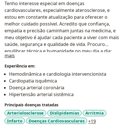
Tenho interesse especial em doenças
cardiovasculares, especialmente aterosclerose, e
estou em constante atualização para oferecer o
melhor cuidado possível. Acredito que confiança,
empatia e precisão caminham juntas na medicina, e
meu objetivo é ajudar cada paciente a viver com mais
saúde, segurança e qualidade de vida. Procuro
equilibrar técnica e humanidade no meu dia a dia:
Sobre mim
mais
explico claramente as opções de tratamento e adapto-
as à realidade de cada pessoa, para que se sinta
Experiência em:
seguro e ativo no cuidado da sua saúde.
Hemodinâmica e cardiologia intervencionista
Cardiopatia isquêmica
Doença arterial coronária
Hipertensão arterial sistêmica
Principais doenças tratadas
Arteriolosclerose
Dislipidemias
Arritmia
a11y_sr_more_
Infarto
Doenças Cardiovasculares
+19