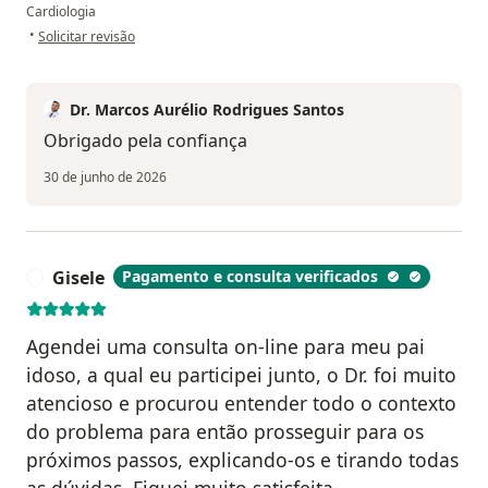
Cardiologia
na opinião do utilizador Lienise
•
Solicitar revisão
Dr. Marcos Aurélio Rodrigues Santos
Obrigado pela confiança
30 de junho de 2026
Gisele
Pagamento e consulta verificados
G
Agendei uma consulta on-line para meu pai
idoso, a qual eu participei junto, o Dr. foi muito
atencioso e procurou entender todo o contexto
do problema para então prosseguir para os
próximos passos, explicando-os e tirando todas
as dúvidas. Fiquei muito satisfeita.