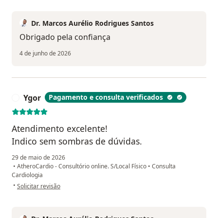
Dr. Marcos Aurélio Rodrigues Santos
Obrigado pela confiança
4 de junho de 2026
Ygor
Pagamento e consulta verificados
Y
Atendimento excelente!
Indico sem sombras de dúvidas.
29 de maio de 2026
•
AtheroCardio - Consultório online. S/Local Físico
•
Consulta
Cardiologia
na opinião do utilizador Ygor
•
Solicitar revisão