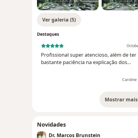
Ver galeria (5)
Destaques
Octobe
Profissional super atencioso, além de ter
bastante paciência na explicação dos
procedimentos feito com o paciente. Alé
super respeitoso e pontual no horário do
Caroline
atendimento.
Mostrar mais
so
Novidades
Dr. Marcos Brunstein