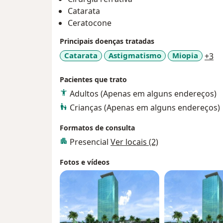
Tem mais de 12 mil cirurgia realizadas!
Catarata
Ceratocone
Principais doenças tratadas
a1
Catarata
Astigmatismo
Miopia
+3
Pacientes que trato
Adultos (Apenas em alguns endereços)
Crianças (Apenas em alguns endereços)
Formatos de consulta
Presencial
Ver locais (2)
Fotos e vídeos