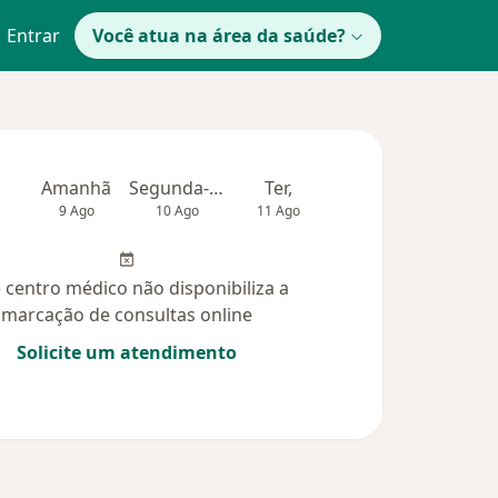
Entrar
Você atua na área da saúde?
Amanhã
Segunda-feira
Ter,
Qua
Qui,
9 Ago
10 Ago
11 Ago
12 Ago
13 Ag
 centro médico não disponibiliza a
marcação de consultas online
Solicite um atendimento