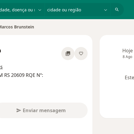
dade, doença ou nome
cidade ou região
Marcos Brunstein
 de cidade
n
Hoje
8 Ago
bre as especializações
os
M RS 20609 RQE Nº:
Este
Enviar mensagem