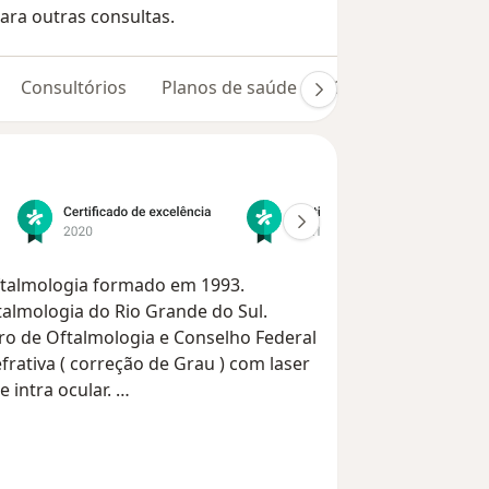
ara outras consultas.
Consultórios
Planos de saúde
Opiniões (1302)
ftalmologia formado em 1993.
almologia do Rio Grande do Sul.
eiro de Oftalmologia e Conselho Federal
efrativa ( correção de Grau ) com laser
e intra ocular.
Dedicado ao tratamento e reabilitação visual de pessoas com Ceratocone.
m oftalmologia da Santa Casa de