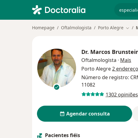
especiali
Homepage
Oftalmologista
Porto Alegre
Mudar
Dr.
Marcos Brunstei
so
Oftalmologista
·
Mais
Porto Alegre
2 endereç
Número de registro: CR
11082
1302 opiniões
Agendar consulta
Pacientes fiéis