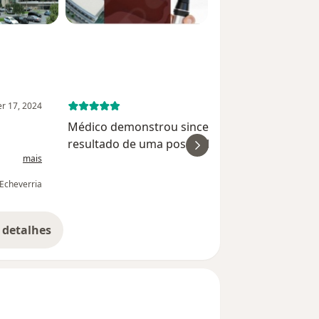
r 17, 2024
September 2, 
Médico demonstrou sinceridade ao falar do
resultado de uma possível cirurgia de catarata
mais
m de ser
que quero fazer, explicando conforme o meu
histórico de cirurgias anteriores para outros
 Echeverria
Paulo Po
problemas de visão.
 detalhes
bre a experiência