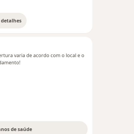
 detalhes
bre o endereço
rtura varia de acordo com o local e o
ndamento!
lanos de saúde