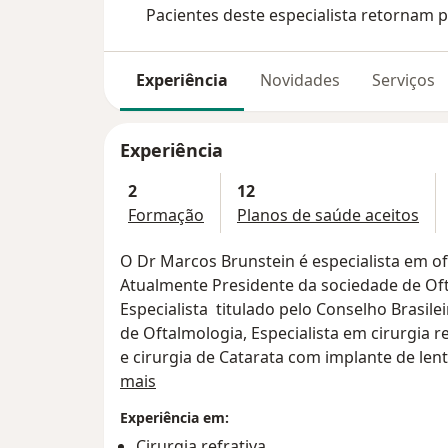
Pacientes deste especialista retornam p
Experiência
Novidades
Serviços
Experiência
2
12
Formação
Planos de saúde aceitos
O Dr Marcos Brunstein é especialista em o
Atualmente Presidente da sociedade de Oft
Especialista titulado pelo Conselho Brasil
de Oftalmologia, Especialista em cirurgia r
e cirurgia de Catarata com implante de lent
Sobre mim
mais
Foi instrutor do departamento de ensino e
Experiência em:
Porto Alegre por 12 anos
Cirurgia refrativa