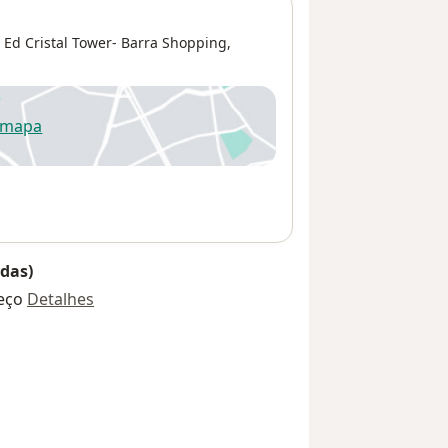
- Ed Cristal Tower- Barra Shopping,
 mapa
re num novo separador
das)
eço
Detalhes