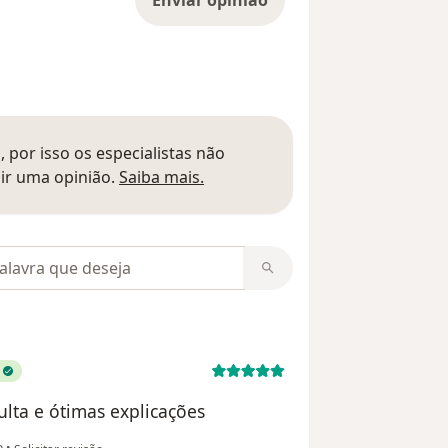
 por isso os especialistas não
Saber mais sobre pareceres
ir uma opinião.
Saiba mais.
m opiniões
lta e ótimas explicações
na opinião do utilizador Ricardo Canovas
o
•