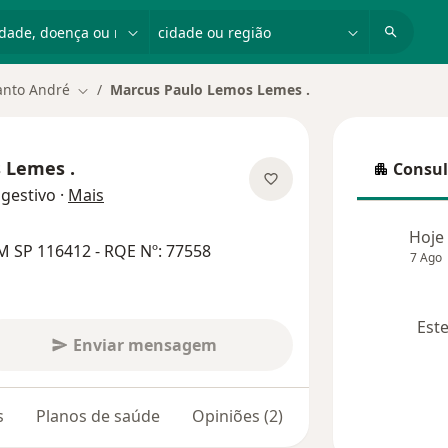
dade, doença ou nome
cidade ou região
anto André
Marcus Paulo Lemos Lemes .
Mudar de cidade
 Lemes .
Consul
Consulta
sobre as especializações
igestivo
·
Mais
Hoje
M SP 116412 - RQE Nº: 77558
7 Ago
Este
Enviar mensagem
s
Planos de saúde
Opiniões (2)