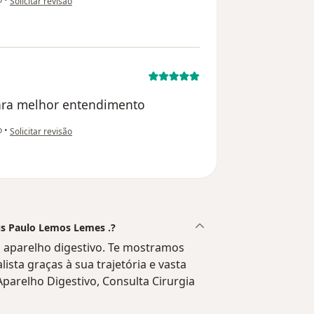
Solicitar revisão
para melhor entendimento
na opinião do utilizador Fm
o
•
Solicitar revisão
cus Paulo Lemos Lemes .?
 aparelho digestivo. Te mostramos
ista graças à sua trajetória e vasta
Aparelho Digestivo, Consulta Cirurgia