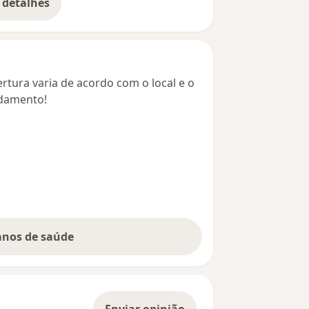
 detalhes
bre o endereço
rtura varia de acordo com o local e o
ndamento!
lanos de saúde
Enviar opinião