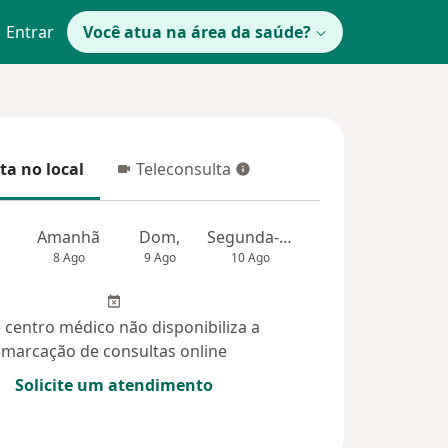
Entrar
Você atua na área da saúde?
ta no local
Teleconsulta
 no local
Teleconsulta
Amanhã
Dom,
Segunda-feira
Ter,
Qua
8 Ago
9 Ago
10 Ago
11 Ago
12 Ag
 centro médico não disponibiliza a
marcação de consultas online
Solicite um atendimento