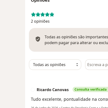
2 opiniões
Todas as opiniões são importantes,
podem pagar para alterar ou exclu
Pesquisar e
Ricardo Canovas
Consulta verificada
R
Tudo excelente, pontualidade na consu
26 de junho de 2026
•
Centro de Oncologia Ceon +
•
Outr