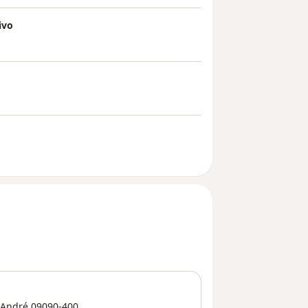
ivo
 André
09090-400