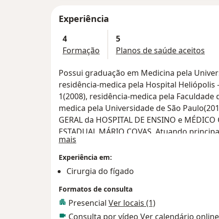
Experiência
4
5
Formação
Planos de saúde aceitos
Possui graduação em Medicina pela Univer
residência-medica pela Hospital Heliópolis 
1(2008), residência-medica pela Faculdade 
medica pela Universidade de São Paulo(20
GERAL da HOSPITAL DE ENSINO e MÉDICO 
ESTADUAL MÁRIO COVAS. Atuando principalm
Sobre mim
mais
Transplante de Fígado.
Experiência em:
Cirurgia do fígado
Formatos de consulta
Presencial
Ver locais (1)
Consulta por vídeo
Ver calendário online