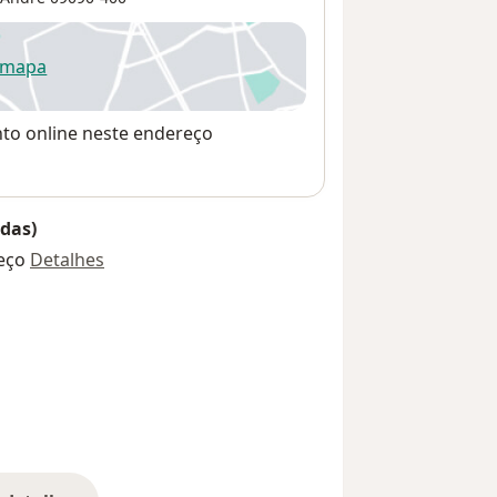
 mapa
re num novo separador
nto online neste endereço
das)
eço
Detalhes