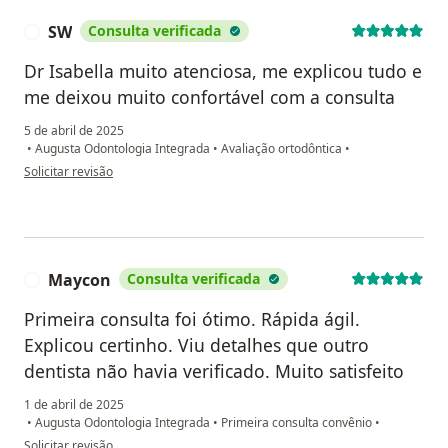
SW
Consulta verificada
S
Dr Isabella muito atenciosa, me explicou tudo e
me deixou muito confortável com a consulta
5 de abril de 2025
•
Augusta Odontologia Integrada
•
Avaliação ortodôntica
•
na opinião do utilizador SW
Solicitar revisão
Maycon
Consulta verificada
M
Primeira consulta foi ótimo. Rápida ágil.
Explicou certinho. Viu detalhes que outro
dentista não havia verificado. Muito satisfeito
1 de abril de 2025
•
Augusta Odontologia Integrada
•
Primeira consulta convênio
•
na opinião do utilizador Maycon
Solicitar revisão