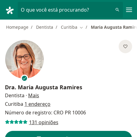
Men
O que você está procurando?
Homepage
Dentista
Curitiba
Maria Augusta Ramir
Mudar de cidade
Dra.
Maria Augusta Ramires
sobre as especializações
Dentista
·
Mais
Curitiba
1 endereço
Número de registro: CRO PR 10006
131 opiniões