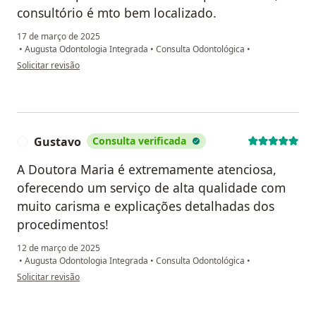
consultório é mto bem localizado.
17 de março de 2025
•
Augusta Odontologia Integrada
•
Consulta Odontológica
•
na opinião do utilizador Alexandre
Solicitar revisão
Gustavo
Consulta verificada
G
A Doutora Maria é extremamente atenciosa,
oferecendo um serviço de alta qualidade com
muito carisma e explicações detalhadas dos
procedimentos!
12 de março de 2025
•
Augusta Odontologia Integrada
•
Consulta Odontológica
•
na opinião do utilizador Gustavo
Solicitar revisão