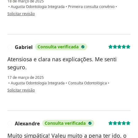
18 de março de 2025
•
Augusta Odontologia Integrada
•
Primeira consulta convênio
•
na opinião do utilizador Adriano
Solicitar revisão
Gabriel
Consulta verificada
G
Atensiosa e clara nas explicações. Me senti
seguro.
17 de março de 2025
•
Augusta Odontologia Integrada
•
Consulta Odontológica
•
na opinião do utilizador Gabriel
Solicitar revisão
Alexandre
Consulta verificada
A
Muito simpática! Valeu muito a pena ter ido, o