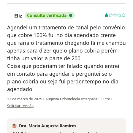
Eliz
Consulta verificada
E
Agendei um tratamento de canal pelo convênio
que cobre 100% fui no dia agendado crente
que faria o tratamento chegando lá me chamou
apenas para dizer que o plano cobria porém
tinha um valor a parte de 200
Coisa que poderiam ter falado quando entrei
em contato para agendar e perguntei se o
plano cobria ou seja fui perder tempo no dia
agendado
12 de março de 2025
•
Augusta Odontologia Integrada
•
Outro
•
na opinião do utilizador Eliz
Solicitar revisão
Dra. Maria Augusta Ramires