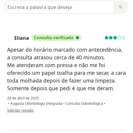
Pesquisar em opiniões
Eliana
Consulta verificada
E
Apesar do horário marcado com antecedência,
a consulta atrasou cerca de 40 minutos.
Me atenderam com pressa e não me foi
oferecido um papel toalha para me secar, a cara
toda molhada depois de fazer uma limpeza.
Somente depois que pedi é que me deram.
28 de abril de 2025
•
Augusta Odontologia Integrada
•
Consulta Odontológica
•
na opinião do utilizador Eliana
Solicitar revisão