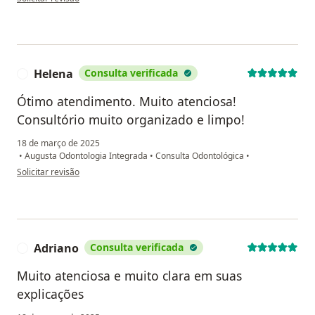
Helena
Consulta verificada
H
Ótimo atendimento. Muito atenciosa!
Consultório muito organizado e limpo!
18 de março de 2025
•
Augusta Odontologia Integrada
•
Consulta Odontológica
•
na opinião do utilizador Helena
Solicitar revisão
Adriano
Consulta verificada
A
Muito atenciosa e muito clara em suas
explicações