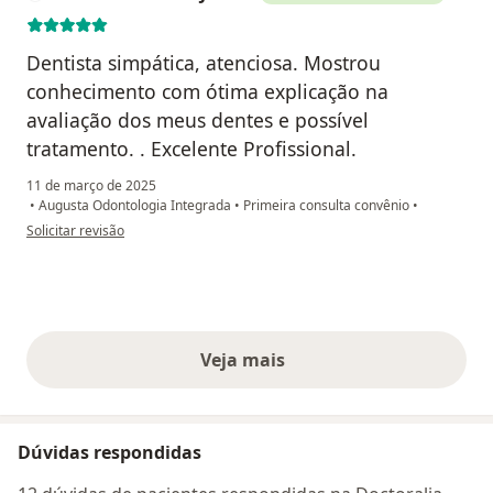
Dentista simpática, atenciosa. Mostrou
conhecimento com ótima explicação na
avaliação dos meus dentes e possível
tratamento. . Excelente Profissional.
11 de março de 2025
•
Augusta Odontologia Integrada
•
Primeira consulta convênio
•
na opinião do utilizador Verônica Elaides Julião
Solicitar revisão
Veja mais
opiniões acima
Dúvidas respondidas