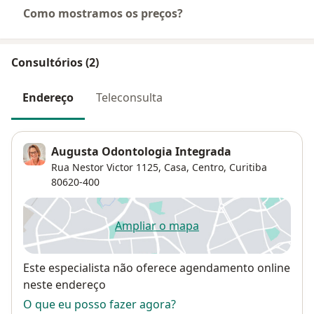
Como mostramos os preços?
Consultórios (2)
Endereço
Teleconsulta
Augusta Odontologia Integrada
Rua Nestor Victor 1125,
Casa,
Centro
,
Curitiba
80620-400
Ampliar o mapa
abre num novo separador
Disponibilidade
Este especialista não oferece agendamento online
neste endereço
O que eu posso fazer agora?