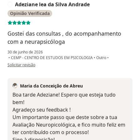
Adeziane lea da Silva Andrade
A
Opinião Verificada
Gostei das consultas , do acompanhamento
com a neurapsicóloga
30 de junho de 2026
•
CEMP - CENTRO DE ESTUDOS EM PSICOLOGIA
•
Outro
•
na opinião do utilizador Adeziane lea da Silva Andrade
Solicitar revisão
Maria da Conceição de Abreu
Boa tarde Adeziane! Espero que esteja tudo
bem!
Agradeço seu feedback !
Um importante passo que deste sobre a tua
Avaliação Neuropicológica, e fico muito feliz em
ter contribuído com o processo!
Sigo à disposição!