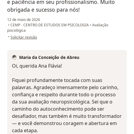
e paciência em seu profissionalismo. Muito
obrigada e sucesso para nós!
12 de maio de 2026
•
CEMP - CENTRO DE ESTUDOS EM PSICOLOGIA
•
Avaliação
psicológica
na opinião do utilizador Ana Flávia
•
Solicitar revisão
Maria da Conceição de Abreu
Oi, querida Ana Flávia!
Fiquei profundamente tocada com suas
palavras. Agradeço imensamente pelo carinho,
confiança e respeito durante todo o processo
da sua avaliação neuropsicológica. Sei que o
caminho do autoconhecimento pode ser
desafiador, mas também é muito transformador
— e você demonstrou coragem e abertura em
cada etapa.