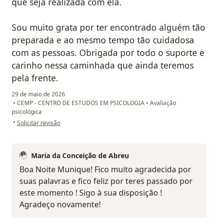
que seja realizada com ela.
Sou muito grata por ter encontrado alguém tão
preparada e ao mesmo tempo tão cuidadosa
com as pessoas. Obrigada por todo o suporte e
carinho nessa caminhada que ainda teremos
pela frente.
29 de maio de 2026
•
CEMP - CENTRO DE ESTUDOS EM PSICOLOGIA
•
Avaliação
psicológica
na opinião do utilizador Munique de Castro
•
Solicitar revisão
Maria da Conceição de Abreu
Boa Noite Munique! Fico muito agradecida por
suas palavras e fico feliz por teres passado por
este momento ! Sigo à sua disposição !
Agradeço novamente!