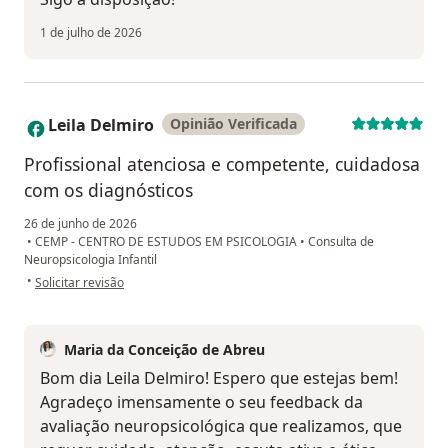
1 de julho de 2026
Leila Delmiro
Opinião Verificada
L
Profissional atenciosa e competente, cuidadosa
com os diagnósticos
26 de junho de 2026
•
CEMP - CENTRO DE ESTUDOS EM PSICOLOGIA
•
Consulta de
Neuropsicologia Infantil
na opinião do utilizador Leila Delmiro
•
Solicitar revisão
Maria da Conceição de Abreu
Bom dia Leila Delmiro! Espero que estejas bem!
Agradeço imensamente o seu feedback da
avaliação neuropsicológica que realizamos, que