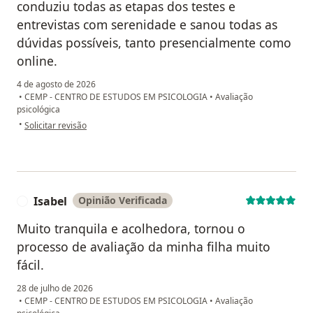
conduziu todas as etapas dos testes e
entrevistas com serenidade e sanou todas as
dúvidas possíveis, tanto presencialmente como
online.
4 de agosto de 2026
•
CEMP - CENTRO DE ESTUDOS EM PSICOLOGIA
•
Avaliação
psicológica
na opinião do utilizador Nathalia Lima
•
Solicitar revisão
Isabel
Opinião Verificada
I
Muito tranquila e acolhedora, tornou o
processo de avaliação da minha filha muito
fácil.
28 de julho de 2026
•
CEMP - CENTRO DE ESTUDOS EM PSICOLOGIA
•
Avaliação