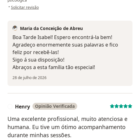
psicológica
na opinião do utilizador Isabel
•
Solicitar revisão
Maria da Conceição de Abreu
Boa Tarde Isabel! Espero encontrá-la bem!
Agradeço enormemente suas palavras e fico
feliz por recebê-las!
Sigo á sua disposição!
Abraços a esta família tão especial!
28 de julho de 2026
Henry
Opinião Verificada
H
Uma excelente profissional, muito atenciosa e
humana. Eu tive um ótimo acompanhamento
durante minhas sessões.