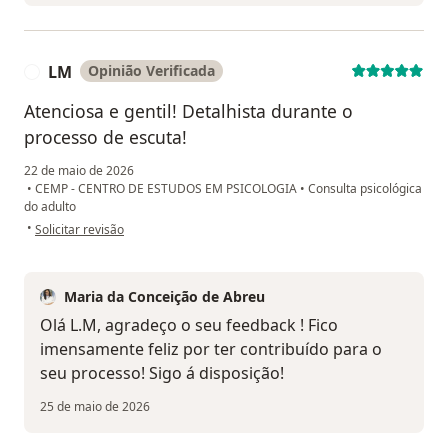
LM
Opinião Verificada
L
Atenciosa e gentil! Detalhista durante o
processo de escuta!
22 de maio de 2026
•
CEMP - CENTRO DE ESTUDOS EM PSICOLOGIA
•
Consulta psicológica
do adulto
na opinião do utilizador LM
•
Solicitar revisão
Maria da Conceição de Abreu
Olá L.M, agradeço o seu feedback ! Fico
imensamente feliz por ter contribuído para o
seu processo! Sigo á disposição!
25 de maio de 2026