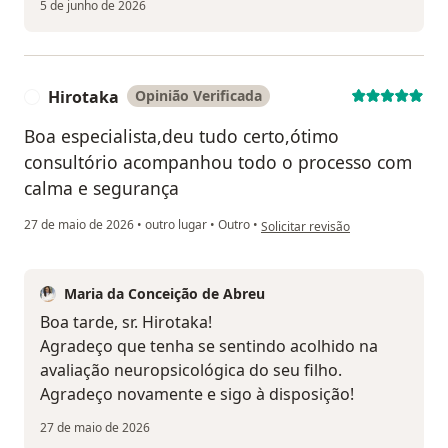
5 de junho de 2026
Hirotaka
Opinião Verificada
H
Boa especialista,deu tudo certo,ótimo
consultório acompanhou todo o processo com
calma e segurança
na opinião do utilizador Hirotaka
27 de maio de 2026
•
outro lugar
•
Outro
•
Solicitar revisão
Maria da Conceição de Abreu
Boa tarde, sr. Hirotaka!
Agradeço que tenha se sentindo acolhido na
avaliação neuropsicológica do seu filho.
Agradeço novamente e sigo à disposição!
27 de maio de 2026