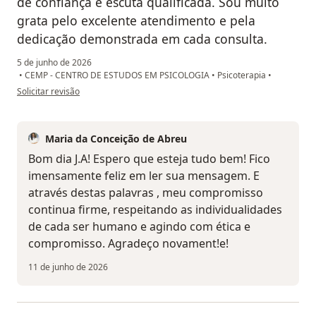
de confiança e escuta qualificada. Sou muito
grata pelo excelente atendimento e pela
dedicação demonstrada em cada consulta.
5 de junho de 2026
•
CEMP - CENTRO DE ESTUDOS EM PSICOLOGIA
•
Psicoterapia
•
na opinião do utilizador J.A
Solicitar revisão
Maria da Conceição de Abreu
Bom dia J.A! Espero que esteja tudo bem! Fico
imensamente feliz em ler sua mensagem. E
através destas palavras , meu compromisso
continua firme, respeitando as individualidades
de cada ser humano e agindo com ética e
compromisso. Agradeço novament!e!
11 de junho de 2026