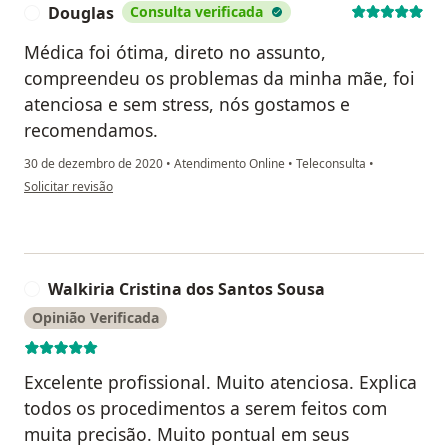
Douglas
Consulta verificada
D
Médica foi ótima, direto no assunto,
compreendeu os problemas da minha mãe, foi
atenciosa e sem stress, nós gostamos e
recomendamos.
30 de dezembro de 2020
•
Atendimento Online
•
Teleconsulta
•
na opinião do utilizador Douglas
Solicitar revisão
Walkiria Cristina dos Santos Sousa
W
Opinião Verificada
Excelente profissional. Muito atenciosa. Explica
todos os procedimentos a serem feitos com
muita precisão. Muito pontual em seus