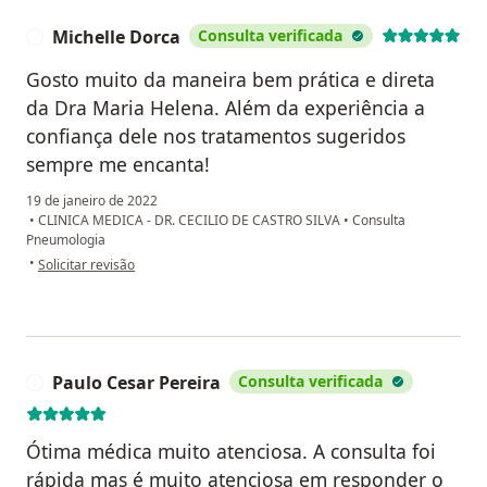
Michelle Dorca
Consulta verificada
M
Gosto muito da maneira bem prática e direta
da Dra Maria Helena. Além da experiência a
confiança dele nos tratamentos sugeridos
sempre me encanta!
19 de janeiro de 2022
•
CLINICA MEDICA - DR. CECILIO DE CASTRO SILVA
•
Consulta
Pneumologia
na opinião do utilizador Michelle Dorca
•
Solicitar revisão
Paulo Cesar Pereira
Consulta verificada
P
Ótima médica muito atenciosa. A consulta foi
rápida mas é muito atenciosa em responder o