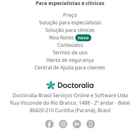
Para especialistas e clínicas
Preço
Solução para especialistas
Solução para clinicas
Noa Notes
novo
Conteúdos
Termos de uso
Alerta de segurança
Central de Ajuda para clientes
Contato
Doctoralia - Homepage
Doctoralia Brasil Serviços Online e Software Ltda
Rua Visconde do Rio Branco, 1488 - 2º andar - Batel
80420-210 Curitiba (Paraná), Brasil
Facebook
abre num novo separador
Instagram
abre num novo separador
Linkedin
abre num novo separad
Glassdoor
abre num novo se