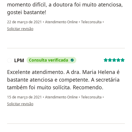
momento difícil, a doutora foi muito atenciosa,
gostei bastante!
22 de março de 2021
•
Atendimento Online
•
Teleconsulta
•
na opinião do utilizador Raquel
Solicitar revisão
LPM
Consulta verificada
L
Excelente atendimento. A dra. Maria Helena é
bastante atenciosa e competente. A secretária
também foi muito solícita. Recomendo.
15 de março de 2021
•
Atendimento Online
•
Teleconsulta
•
na opinião do utilizador LPM
Solicitar revisão