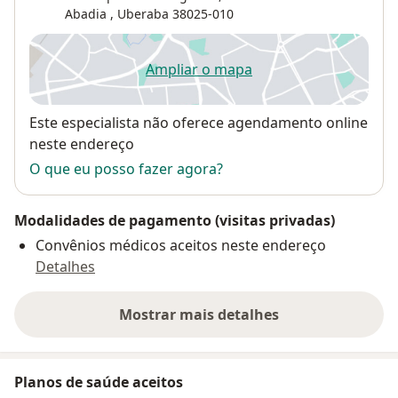
Abadia
,
Uberaba
38025-010
Ampliar o mapa
abre num novo separador
Disponibilidade
Este especialista não oferece agendamento online
neste endereço
O que eu posso fazer agora?
Modalidades de pagamento (visitas privadas)
Convênios médicos aceitos neste endereço
Detalhes
Mostrar mais detalhes
sobre o endereço
Planos de saúde aceitos