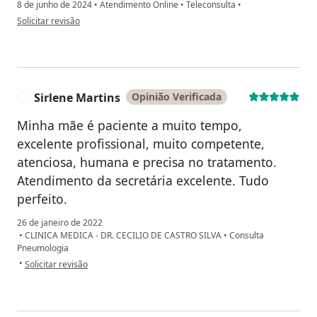
8 de junho de 2024
•
Atendimento Online
•
Teleconsulta
•
na opinião do utilizador Maria Rodrigues
Solicitar revisão
Sirlene Martins
Opinião Verificada
S
Minha mãe é paciente a muito tempo,
excelente profissional, muito competente,
atenciosa, humana e precisa no tratamento.
Atendimento da secretária excelente. Tudo
perfeito.
26 de janeiro de 2022
•
CLINICA MEDICA - DR. CECILIO DE CASTRO SILVA
•
Consulta
Pneumologia
na opinião do utilizador Sirlene Martins
•
Solicitar revisão