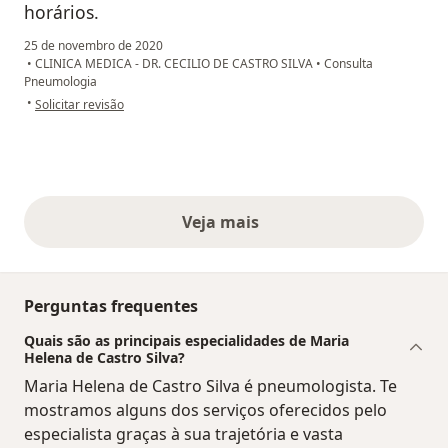
horários.
25 de novembro de 2020
•
CLINICA MEDICA - DR. CECILIO DE CASTRO SILVA
•
Consulta
Pneumologia
na opinião do utilizador Walkiria Cristina dos Santos Sousa
•
Solicitar revisão
Veja mais
opiniões acima
Perguntas frequentes
Quais são as principais especialidades de Maria
Helena de Castro Silva?
Maria Helena de Castro Silva é pneumologista. Te
mostramos alguns dos serviços oferecidos pelo
especialista graças à sua trajetória e vasta