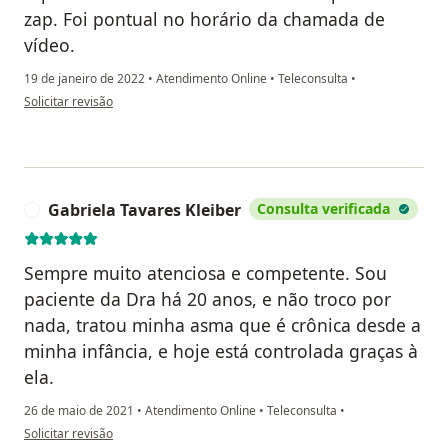
zap. Foi pontual no horário da chamada de
vídeo.
19 de janeiro de 2022
•
Atendimento Online
•
Teleconsulta
•
na opinião do utilizador Paulo Cesar Pereira
Solicitar revisão
Gabriela Tavares Kleiber
Consulta verificada
G
Sempre muito atenciosa e competente. Sou
paciente da Dra há 20 anos, e não troco por
nada, tratou minha asma que é crônica desde a
minha infância, e hoje está controlada graças à
ela.
26 de maio de 2021
•
Atendimento Online
•
Teleconsulta
•
na opinião do utilizador Gabriela Tavares Kleiber
Solicitar revisão