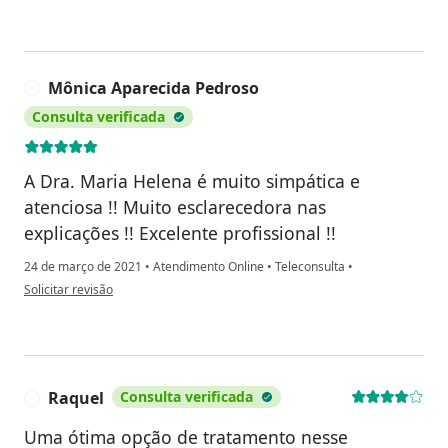
Mônica Aparecida Pedroso
M
Consulta verificada
A Dra. Maria Helena é muito simpática e
atenciosa !! Muito esclarecedora nas
explicações !! Excelente profissional !!
24 de março de 2021
•
Atendimento Online
•
Teleconsulta
•
na opinião do utilizador Mônica Aparecida Pedroso
Solicitar revisão
Raquel
Consulta verificada
R
Uma ótima opção de tratamento nesse