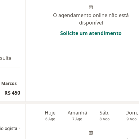
O agendamento online não está
disponível
Solicite um atendimento
sulta
o Marcos
R$ 450
Hoje
Amanhã
Sáb,
Dom,
6 Ago
7 Ago
8 Ago
9 Ago
·
iologista