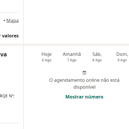
•
Mapa
 valores
lva
Hoje
Amanhã
Sáb,
Dom,
6 Ago
7 Ago
8 Ago
9 Ago
O agendamento online não está
disponível
RQE Nº:
Mostrar número