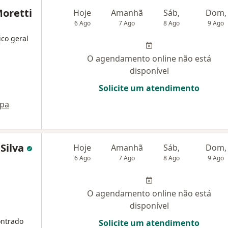
Moretti
Hoje
Amanhã
Sáb,
Dom,
6 Ago
7 Ago
8 Ago
9 Ago
ico geral
O agendamento online não está
disponível
Solicite um atendimento
pa
 Silva
Hoje
Amanhã
Sáb,
Dom,
6 Ago
7 Ago
8 Ago
9 Ago
O agendamento online não está
disponível
ontrado
Solicite um atendimento