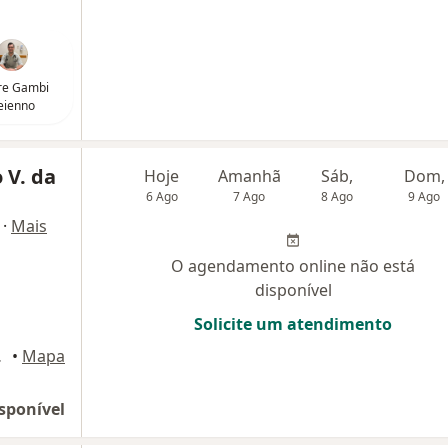
re Gambi
eienno
 V. da
Hoje
Amanhã
Sáb,
Dom,
6 Ago
7 Ago
8 Ago
9 Ago
·
Mais
O agendamento online não está
disponível
Solicite um atendimento
beraba
•
Mapa
sponível