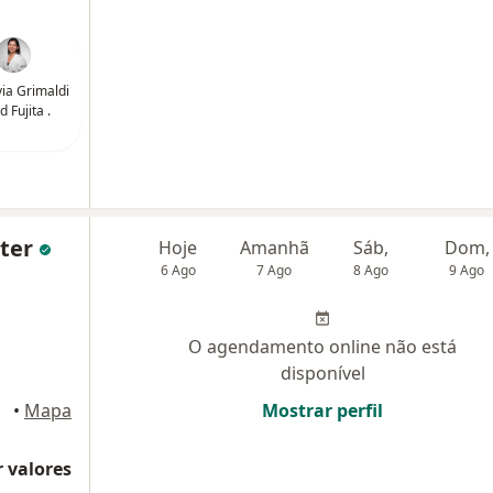
via Grimaldi
 Fujita .
nter
Hoje
Amanhã
Sáb,
Dom,
6 Ago
7 Ago
8 Ago
9 Ago
O agendamento online não está
disponível
•
Mapa
Mostrar perfil
 valores