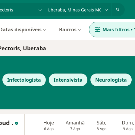
dade, doença ou nome
cidade ou região
Datas disponíveis
Bairros
Mais filtros
•
Pectoris, Uberaba
Infectologista
Intensivista
Neurologista
Abud .
Hoje
Amanhã
Sáb,
Dom,
6 Ago
7 Ago
8 Ago
9 Ago