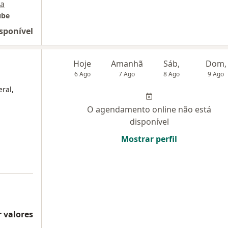
a
ube
sponível
Hoje
Amanhã
Sáb,
Dom,
6 Ago
7 Ago
8 Ago
9 Ago
eral,
O agendamento online não está
disponível
Mostrar perfil
 valores