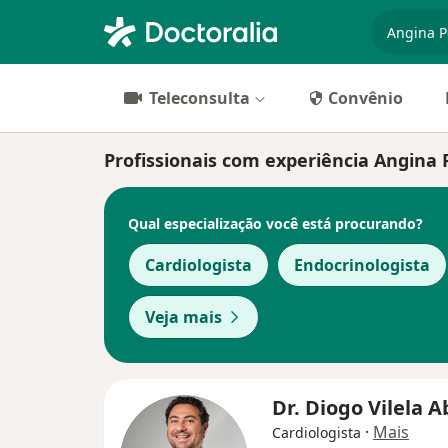
especiali
Teleconsulta
Convênio
Profissionais com experiência Angina 
Qual especialização você está procurando?
Cardiologista
Endocrinologista
Veja mais
Dr. Diogo Vilela 
·
Mais
Cardiologista