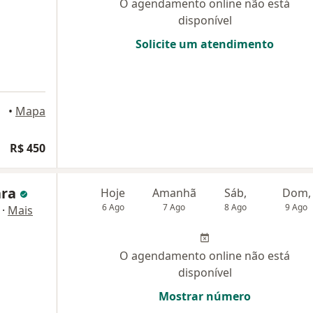
O agendamento online não está
disponível
Solicite um atendimento
•
Mapa
R$ 450
ara
Hoje
Amanhã
Sáb,
Dom,
6 Ago
7 Ago
8 Ago
9 Ago
·
Mais
O agendamento online não está
disponível
Mostrar número