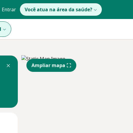
Entrar
Você atua na área da saúde?
1
Ampliar mapa
Segunda-feira
Ter,
Qua
10 Ago
11 Ago
12 Ago