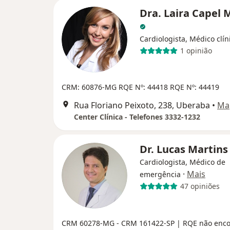
Dra. Laira Capel 
Cardiologista, Médico clín
1 opinião
CRM: 60876-MG
RQE Nº: 44418
RQE Nº: 44419
Rua Floriano Peixoto, 238, Uberaba
•
Ma
Center Clínica - Telefones 3332-1232
Dr. Lucas Martins
Cardiologista, Médico de
·
Mais
emergência
47 opiniões
CRM 60278-MG - CRM 161422-SP | RQE não enc