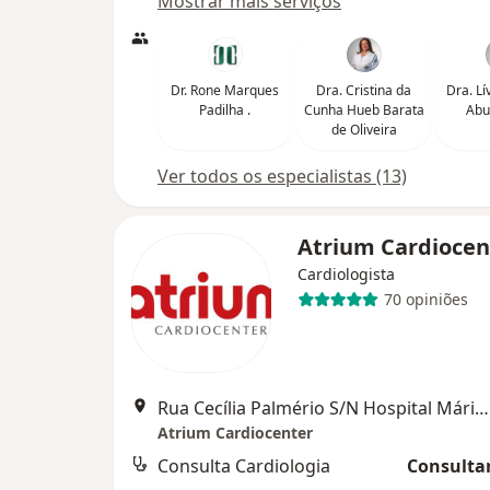
Mostrar mais serviços
Dr. Rone Marques
Dra. Cristina da
Dra. Lí
Padilha .
Cunha Hueb Barata
Abud
de Oliveira
Ver todos os especialistas (13)
Atrium Cardioce
Cardiologista
70 opiniões
Rua Cecília Palmério S/N Hospital Mário Palmério, Uberaba
Atrium Cardiocenter
Consulta Cardiologia
Consultar