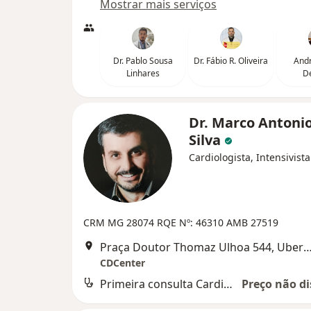
Mostrar mais serviços
Dr. Pablo Sousa
Dr. Fábio R. Oliveira
And
Linhares
D
Dr. Marco Antonio
Silva
Cardiologista, Intensivista
CRM MG 28074 RQE Nº: 46310 AMB 27519
Praça Doutor Thomaz Ulhoa 544, U
CDCenter
Primeira consulta Cardiologia
Preço não di