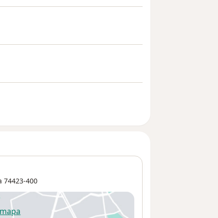
a
74423-400
 mapa
re num novo separador