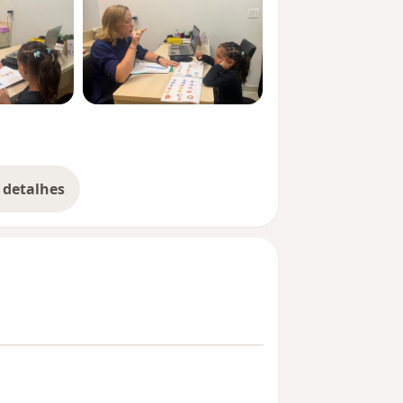
 detalhes
bre a experiência