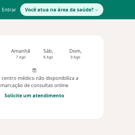
Entrar
Você atua na área da saúde?
Amanhã
Sáb,
Dom,
Segunda-feira
Ter,
7 Ago
8 Ago
9 Ago
10 Ago
11 Ag
 centro médico não disponibiliza a
marcação de consultas online
Solicite um atendimento