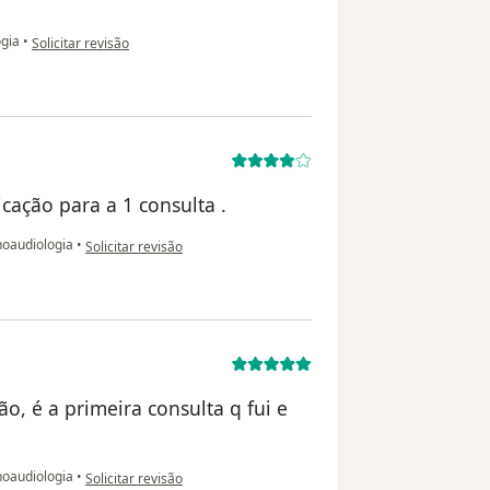
na opinião do utilizador Alessandra Mesquita
gia
•
Solicitar revisão
cação para a 1 consulta .
na opinião do utilizador Isadora
noaudiologia
•
Solicitar revisão
o, é a primeira consulta q fui e
na opinião do utilizador Guiomar
noaudiologia
•
Solicitar revisão