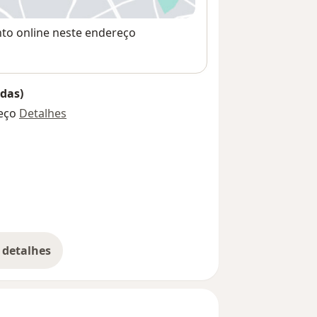
nto online neste endereço
das)
eço
Detalhes
 detalhes
bre o endereço