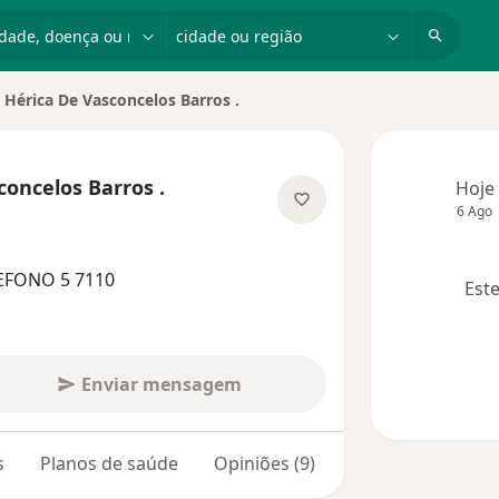
dade, doença ou nome
cidade ou região
 Hérica De Vasconcelos Barros .
cidade
concelos Barros .
Hoje
6 Ago
bre as especializações
REFONO 5 7110
Este
Enviar mensagem
s
Planos de saúde
Opiniões (9)