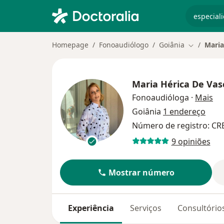
especiali
Homepage
Fonoaudiólogo
Goiânia
Maria
Mudar de 
Maria Hérica De Vas
so
Fonoaudióloga
·
Mais
Goiânia
1 endereço
Número de registro: C
9 opiniões
Mostrar número
Experiência
Serviços
Consultório