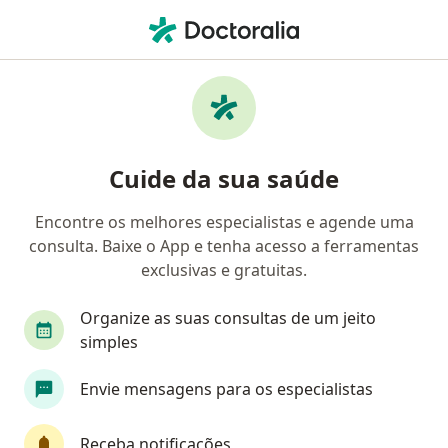
Men
Avaliação De Transtorno De Tdah • Goiânia, Goiás GO
Filtros
• 1
Convênio
Mapa
Avaliação de transtorno de TDAH em
Cuide da sua saúde
Goiânia: clínicas e especialistas
Encontre os melhores especialistas e agende uma
consulta. Baixe o App e tenha acesso a ferramentas
Qual especialização você está procurando?
exclusivas e gratuitas.
Psiquiatra
Psicólogo
Fonoaudiólogo
Organize as suas consultas de um jeito
simples
Envie mensagens para os especialistas
Receba notificações