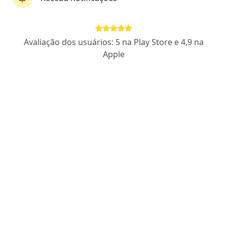
Dr. Antônio Pedro Jorge Sarkis
Avaliação dos usuários: 5 na Play Store e 4,9 na
·
Mais
Psiquiatra
Apple
37 opiniões
CRM RJ 1306430
- RQE nao encontrado para (PSIQUIATRA)
Endereço
Teleconsulta
Rua T-30, Goiânia
•
Mapa
Consulta Online
Avaliação de transtorno de TDAH
a partir de r$ 300
Esse especialista não oferece agendamento online para esse endereço.
Solicite um atendimento