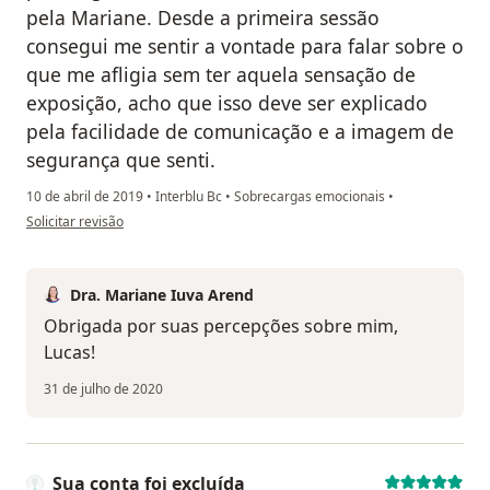
pela Mariane. Desde a primeira sessão
consegui me sentir a vontade para falar sobre o
que me afligia sem ter aquela sensação de
exposição, acho que isso deve ser explicado
pela facilidade de comunicação e a imagem de
segurança que senti.
10 de abril de 2019
•
Interblu Bc
•
Sobrecargas emocionais
•
na opinião do utilizador Sua conta foi excluída
Solicitar revisão
Dra. Mariane Iuva Arend
Obrigada por suas percepções sobre mim,
Lucas!
31 de julho de 2020
Sua conta foi excluída