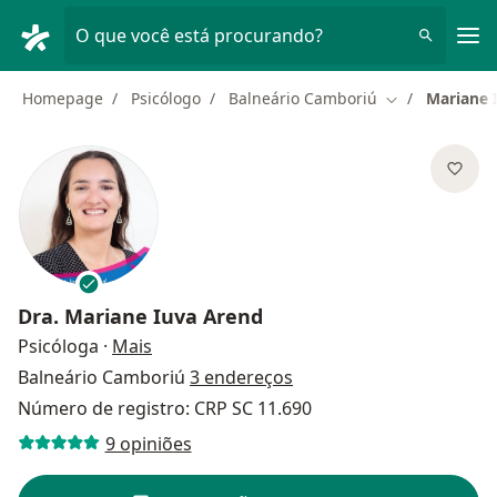
Men
O que você está procurando?
Homepage
Psicólogo
Balneário Camboriú
Mariane 
Mudar de cida
Dra.
Mariane Iuva Arend
sobre as especializações
Psicóloga
·
Mais
Balneário Camboriú
3 endereços
Número de registro: CRP SC 11.690
9 opiniões