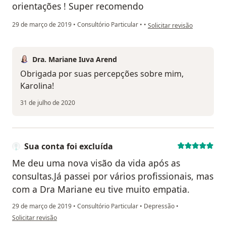
orientações ! Super recomendo
na opinião do utilizador Sua
29 de março de 2019
•
Consultório Particular
•
•
Solicitar revisão
Dra. Mariane Iuva Arend
Obrigada por suas percepções sobre mim,
Karolina!
31 de julho de 2020
Sua conta foi excluída
Me deu uma nova visão da vida após as
consultas.Já passei por vários profissionais, mas
com a Dra Mariane eu tive muito empatia.
29 de março de 2019
•
Consultório Particular
•
Depressão
•
na opinião do utilizador Sua conta foi excluída
Solicitar revisão