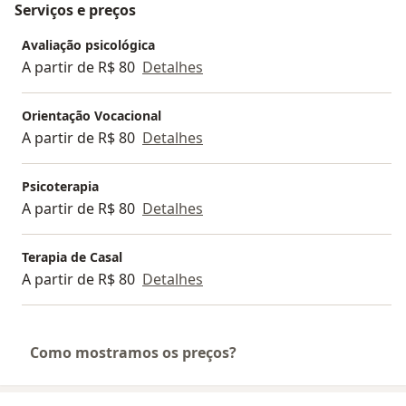
Serviços e preços
dessensibilização de pequenos traumas, colocando o
paciente em modo mais adaptativo e saudável, no qual
Avaliação psicológica
razão, emoção e ação ficam mais alinhados.
A partir de R$ 80
Detalhes
No decorrer destes anos, realizou diversos cursos de
Orientação Vocacional
Direitos Humanos, pela Secretaria de Estado de
A partir de R$ 80
Detalhes
Direitos Humanos-MG, como: Direitos das Mulheres,
Direitos das Pessoas GLBT e Identidade de Gênero,
Psicoterapia
Direitos dos Cidadãos em Situação de Rua, Direitos
A partir de R$ 80
Detalhes
das Crianças e Adolescentes, Direitos dos Idosos, além
de curso de Formação em Conselheira Tutelar.
Terapia de Casal
Em 2022 finalizou a Pós-Graduação (Especialização)
A partir de R$ 80
Detalhes
em Terapia Cognitivo-Comportamental, pela
COGNITIVO-RS.
Como mostramos os preços?