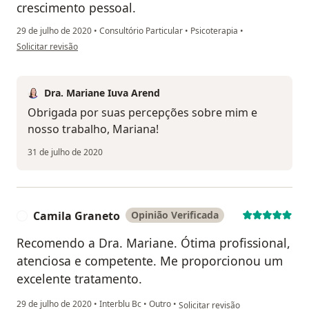
crescimento pessoal.
29 de julho de 2020
•
Consultório Particular
•
Psicoterapia
•
na opinião do utilizador Mariana M S
Solicitar revisão
Dra. Mariane Iuva Arend
Obrigada por suas percepções sobre mim e
nosso trabalho, Mariana!
31 de julho de 2020
Camila Graneto
Opinião Verificada
C
Recomendo a Dra. Mariane. Ótima profissional,
atenciosa e competente. Me proporcionou um
excelente tratamento.
na opinião do utilizador Camila G
29 de julho de 2020
•
Interblu Bc
•
Outro
•
Solicitar revisão