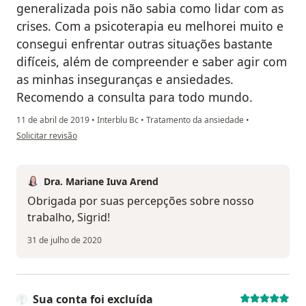
generalizada pois não sabia como lidar com as
crises. Com a psicoterapia eu melhorei muito e
consegui enfrentar outras situações bastante
difíceis, além de compreender e saber agir com
as minhas inseguranças e ansiedades.
Recomendo a consulta para todo mundo.
11 de abril de 2019
•
Interblu Bc
•
Tratamento da ansiedade
•
na opinião do utilizador Sua conta foi excluída
Solicitar revisão
Dra. Mariane Iuva Arend
Obrigada por suas percepções sobre nosso
trabalho, Sigrid!
31 de julho de 2020
Sua conta foi excluída