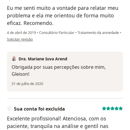
Eu me senti muito a vontade para relatar meu
problema e ela me orientou de forma muito
eficaz. Recomendo.
4 de abril de 2019
•
Consultório Particular
•
Tratamento da ansiedade
•
na opinião do utilizador Sua conta foi excluída
Solicitar revisão
Dra. Mariane Iuva Arend
Obrigada por suas percepções sobre mim,
Gleison!
31 de julho de 2020
Sua conta foi excluída
Excelente profissional! Atenciosa, com os
paciente, tranquila na análise e gentil nas