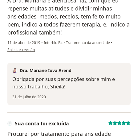
A Dra. Mariana é atenciosa, faz com que eu
repense muitas atitudes e dividir minhas
ansiedades, medos, receios, tem feito muito
bem, indico a todos fazerem terapia, e, indico a
profissional também!
11 de abril de 2019
•
Interblu Bc
•
Tratamento da ansiedade
•
na opinião do utilizador Sua conta foi excluída
Solicitar revisão
Dra. Mariane Iuva Arend
Obrigada por suas percepções sobre mim e
nosso trabalho, Sheila!
31 de julho de 2020
Sua conta foi excluída
Procurei por tratamento para ansiedade