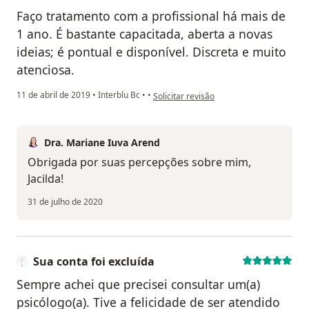
Faço tratamento com a profissional há mais de
1 ano. É bastante capacitada, aberta a novas
ideias; é pontual e disponível. Discreta e muito
atenciosa.
na opinião do utilizador Sua conta foi exc
11 de abril de 2019
•
Interblu Bc
•
•
Solicitar revisão
Dra. Mariane Iuva Arend
Obrigada por suas percepções sobre mim,
Jacilda!
31 de julho de 2020
Sua conta foi excluída
Sempre achei que precisei consultar um(a)
psicólogo(a). Tive a felicidade de ser atendido