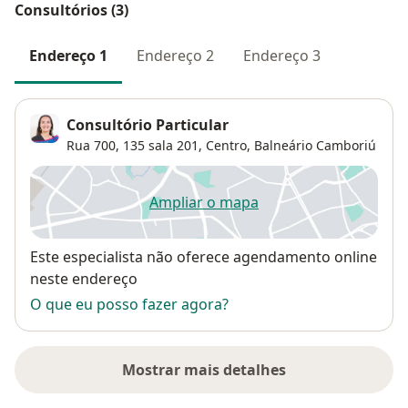
Consultórios (3)
Endereço 1
Endereço 2
Endereço 3
Consultório Particular
Rua 700, 135 sala 201,
Centro
,
Balneário Camboriú
Ampliar o mapa
abre num novo separador
Disponibilidade
Este especialista não oferece agendamento online
neste endereço
O que eu posso fazer agora?
Mostrar mais detalhes
sobre o endereço