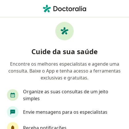
Men
Mastologista • Rio de Janeiro, Rio de Janeiro RJ
Filtros
Convênio:
Golden Cross
Mastologistas Golden Cross em Rio de
Cuide da sua saúde
Janeiro
Encontre os melhores especialistas e agende uma
consulta. Baixe o App e tenha acesso a ferramentas
exclusivas e gratuitas.
Organize as suas consultas de um jeito
simples
Dr. Fernando Cordero
Envie mensagens para os especialistas
·
Mais
Mastologista, Cirurgião oncológico, Ginecologista
284 opiniões
Receba notificações