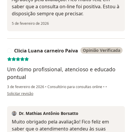
saber que a consulta on-line foi positiva. Estou à
disposição sempre que precisar.
5 de fevereiro de 2026
Clicia Luana carneiro Paiva
Opinião Verificada
C
Um ótimo profissional, atencioso e educado
pontual
3 de fevereiro de 2026
•
Consultório para consultas online
•
•
na opinião do utilizador Clicia Luana carneiro Paiva
Solicitar revisão
Dr. Mathias Antônio Borsatto
Muito obrigado pela avaliação! Fico feliz em
saber que o atendimento atendeu às suas