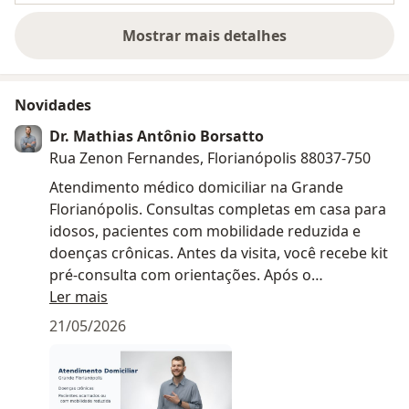
Mostrar mais detalhes
sobre a experiência
Novidades
Dr. Mathias Antônio Borsatto
Rua Zenon Fernandes, Florianópolis 88037-750
Atendimento médico domiciliar na Grande
Florianópolis. Consultas completas em casa para
idosos, pacientes com mobilidade reduzida e
doenças crônicas. Antes da visita, você recebe kit
pré-consulta com orientações. Após o
atendimento, sumário por escrito com
Ler mais
diagnóstico e plano de cuidados. Atendo
21/05/2026
Florianópolis, São José, Palhoça e Biguaçu.
Agende pelo WhatsApp ou pelo site.