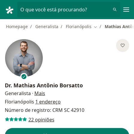
Men
O que você está procurando?
Homepage
Generalista
Florianópolis
Mathias Antôn
Mudar de cidade
Dr.
Mathias Antônio Borsatto
sobre as especializações
Generalista
·
Mais
Florianópolis
1 endereço
Número de registro: CRM SC 42910
22 opiniões