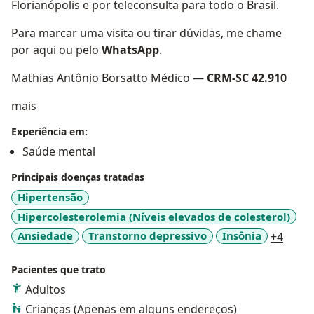
Florianópolis e por teleconsulta para todo o Brasil.
Para marcar uma visita ou tirar dúvidas, me chame
por aqui ou pelo
WhatsApp
.
Mathias Antônio Borsatto Médico —
CRM-SC 42.910
Sobre mim
mais
Experiência em:
Saúde mental
Principais doenças tratadas
Hipertensão
Hipercolesterolemia (Níveis elevados de colesterol)
a11y_
Ansiedade
Transtorno depressivo
Insônia
+4
Pacientes que trato
Adultos
Crianças (Apenas em alguns endereços)