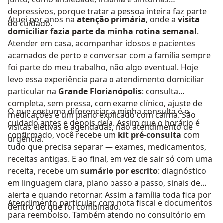
depressivos, porque tratar a pessoa inteira faz parte
Atuei por anos na
atenção primária
, onde a
visita
do cuidado.
domiciliar fazia parte da minha rotina semanal
.
Atender em casa, acompanhar idosos e pacientes
acamados de perto e conversar com a família sempre
foi parte do meu trabalho, não algo eventual. Hoje
levo essa experiência para o atendimento domiciliar
particular na
Grande Florianópolis
: consulta
completa, sem pressa, com exame clínico, ajuste de
O que costuma diferenciar a minha consulta é o
medicações e um plano explicado com calma. São
cuidado antes e depois dela. Assim que o horário é
visitas eletivas e agendadas, não atendimento de
confirmado, você recebe um
kit pré-consulta
com
urgência.
tudo que precisa separar — exames, medicamentos,
receitas antigas. E ao final, em vez de sair só com uma
receita, recebe um
sumário por escrito
: diagnóstico
em linguagem clara, plano passo a passo, sinais de
alerta e quando retornar. Assim a família toda fica por
Atendimento particular, com nota fiscal e documentos
dentro do que foi combinado.
para reembolso. Também atendo no consultório em