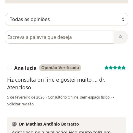
Pesquisar em opiniões
Ana lucia
Opinião Verificada
A
Fiz consulta on line e gostei muito ... dr.
Atencioso.
5 de fevereiro de 2026
•
Consultório Online, sem espaço físico
•
•
na opinião do utilizador Ana lucia
Solicitar revisão
Dr. Mathias Antônio Borsatto
Agradeço pela avaliação! Fico muito feliz em