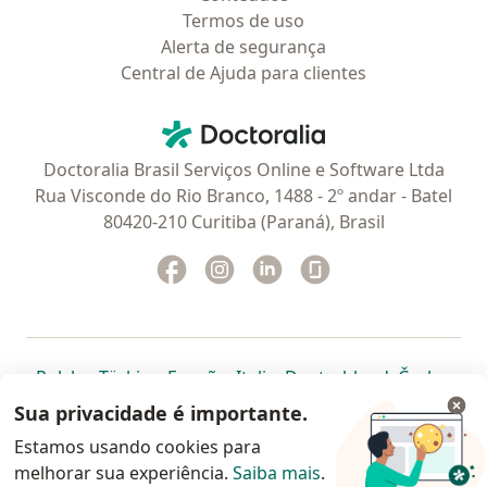
Termos de uso
Alerta de segurança
Central de Ajuda para clientes
Contato
Doctoralia - Homepage
Doctoralia Brasil Serviços Online e Software Ltda
Rua Visconde do Rio Branco, 1488 - 2º andar - Batel
80420-210 Curitiba (Paraná), Brasil
Facebook
abre num novo separador
Instagram
abre num novo separador
Linkedin
abre num novo separad
Glassdoor
abre num novo se
abre num novo separador
abre num novo separador
abre num novo separador
abre num novo separado
abre num n
abre
Polska
,
Türkiye
,
España
,
Italia
,
Deutschland
,
Česko
,
abre num novo separador
abre num novo separador
abre num novo separador
abre num novo separa
abre num no
abre n
Portugal
,
México
,
Chile
,
Brasil
,
Argentina
,
Perú
,
Sua privacidade é importante.
abre num novo separad
Colombia
Estamos usando cookies para
melhorar sua experiência.
www.doctoralia.com.br © 2026 - Agende agora sua
Saiba mais
.