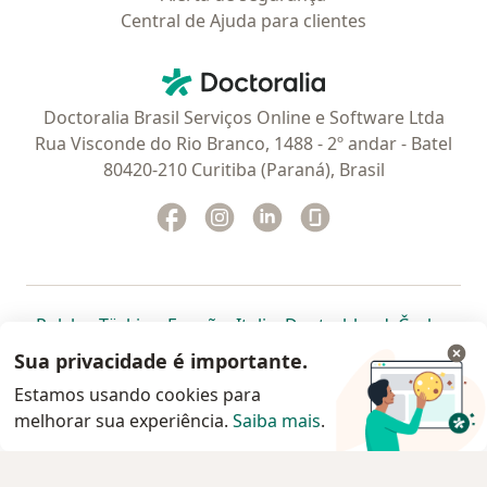
Central de Ajuda para clientes
Contato
Doctoralia - Homepage
Doctoralia Brasil Serviços Online e Software Ltda
Rua Visconde do Rio Branco, 1488 - 2º andar - Batel
80420-210 Curitiba (Paraná), Brasil
Facebook
abre num novo separador
Instagram
abre num novo separador
Linkedin
abre num novo separad
Glassdoor
abre num novo se
abre num novo separador
abre num novo separador
abre num novo separador
abre num novo separado
abre num n
abre
Polska
,
Türkiye
,
España
,
Italia
,
Deutschland
,
Česko
,
abre num novo separador
abre num novo separador
abre num novo separador
abre num novo separa
abre num no
abre n
Portugal
,
México
,
Chile
,
Brasil
,
Argentina
,
Perú
,
Sua privacidade é importante.
abre num novo separad
Colombia
Estamos usando cookies para
melhorar sua experiência.
www.doctoralia.com.br © 2026 - Agende agora sua
Saiba mais
.
consulta