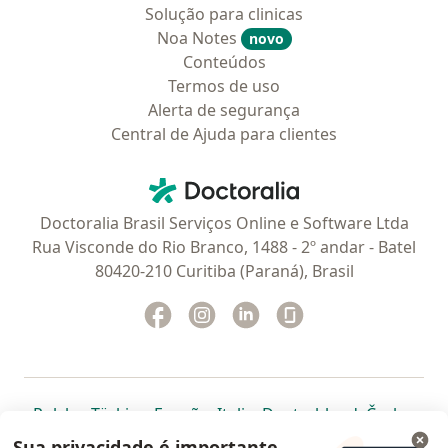
Solução para clinicas
Noa Notes
novo
Conteúdos
Termos de uso
Alerta de segurança
Central de Ajuda para clientes
Contato
Doctoralia - Homepage
Doctoralia Brasil Serviços Online e Software Ltda
Rua Visconde do Rio Branco, 1488 - 2º andar - Batel
80420-210 Curitiba (Paraná), Brasil
Facebook
abre num novo separador
Instagram
abre num novo separador
Linkedin
abre num novo separad
Glassdoor
abre num novo se
abre num novo separador
abre num novo separador
abre num novo separador
abre num novo separado
abre num n
abre
Polska
,
Türkiye
,
España
,
Italia
,
Deutschland
,
Česko
,
abre num novo separador
abre num novo separador
abre num novo separador
abre num novo separa
abre num no
abre n
Portugal
,
México
,
Chile
,
Brasil
,
Argentina
,
Perú
,
Sua privacidade é importante.