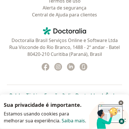
Termos de uso
Alerta de segurança
Central de Ajuda para clientes
Contato
Doctoralia - Homepage
Doctoralia Brasil Serviços Online e Software Ltda
Rua Visconde do Rio Branco, 1488 - 2º andar - Batel
80420-210 Curitiba (Paraná), Brasil
Facebook
abre num novo separador
Instagram
abre num novo separador
Linkedin
abre num novo separad
Glassdoor
abre num novo se
abre num novo separador
abre num novo separador
abre num novo separador
abre num novo separado
abre num n
abre
Polska
,
Türkiye
,
España
,
Italia
,
Deutschland
,
Česko
,
abre num novo separador
abre num novo separador
abre num novo separador
abre num novo separa
abre num no
abre n
Portugal
,
México
,
Chile
,
Brasil
,
Argentina
,
Perú
,
Sua privacidade é importante.
abre num novo separad
Colombia
Estamos usando cookies para
melhorar sua experiência.
www.doctoralia.com.br © 2026 - Agende agora sua
Saiba mais
.
consulta