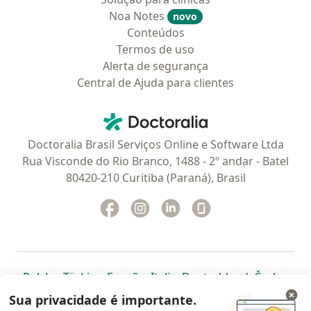
Noa Notes
novo
Conteúdos
Termos de uso
Alerta de segurança
Central de Ajuda para clientes
Contato
Doctoralia - Homepage
Doctoralia Brasil Serviços Online e Software Ltda
Rua Visconde do Rio Branco, 1488 - 2º andar - Batel
80420-210 Curitiba (Paraná), Brasil
Facebook
abre num novo separador
Instagram
abre num novo separador
Linkedin
abre num novo separad
Glassdoor
abre num novo se
abre num novo separador
abre num novo separador
abre num novo separador
abre num novo separado
abre num n
abre
Polska
,
Türkiye
,
España
,
Italia
,
Deutschland
,
Česko
,
abre num novo separador
abre num novo separador
abre num novo separador
abre num novo separa
abre num no
abre n
Portugal
,
México
,
Chile
,
Brasil
,
Argentina
,
Perú
,
Sua privacidade é importante.
abre num novo separad
Colombia