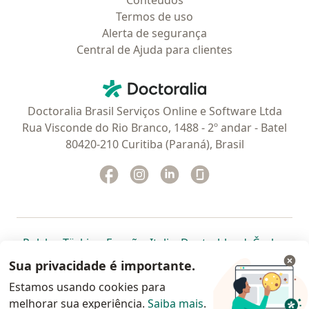
Conteúdos
Termos de uso
Alerta de segurança
Central de Ajuda para clientes
Contato
Doctoralia - Homepage
Doctoralia Brasil Serviços Online e Software Ltda
Rua Visconde do Rio Branco, 1488 - 2º andar - Batel
80420-210 Curitiba (Paraná), Brasil
Facebook
abre num novo separador
Instagram
abre num novo separador
Linkedin
abre num novo separad
Glassdoor
abre num novo se
abre num novo separador
abre num novo separador
abre num novo separador
abre num novo separado
abre num n
abre
Polska
,
Türkiye
,
España
,
Italia
,
Deutschland
,
Česko
,
abre num novo separador
abre num novo separador
abre num novo separador
abre num novo separa
abre num no
abre n
Portugal
,
México
,
Chile
,
Brasil
,
Argentina
,
Perú
,
Sua privacidade é importante.
abre num novo separad
Colombia
Estamos usando cookies para
melhorar sua experiência.
www.doctoralia.com.br © 2026 - Agende agora sua
Saiba mais
.