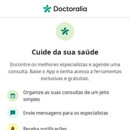
Men
Médico Clínico Geral • Matatu, Juazeiro, Bahia BA
Filtros
Convênio
Mapa
Médicos clínicos em Matatu, Juazeiro
Cuide da sua saúde
Encontre os melhores especialistas e agende uma
Qual é o seu convênio?
consulta. Baixe o App e tenha acesso a ferramentas
Unimed
Bradesco Saúde
Sul América Saú
exclusivas e gratuitas.
Organize as suas consultas de um jeito
simples
Envie mensagens para os especialistas
Receba notificações