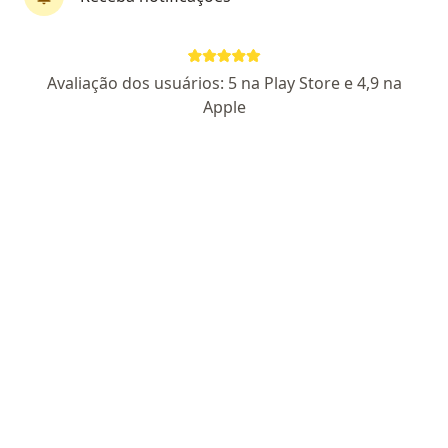
Dra. Leticia Mirielly Batista
·
Mais
Médica clínica geral, Hematologista
Avaliação dos usuários: 5 na Play Store e 4,9 na
69 opiniões
Apple
CRM PE 29689
RQE 17029
Pacientes fiéis
Endereço 1
Endereço 2
Teleconsulta
Travessa Doutor Júlio de Melo, 215 - b, Petrolina
•
Mapa
Viore Saúde
Coleta de exames laboratoriais
Consultar valores
Esse especialista não oferece agendamento online para esse endereço.
Solicite um atendimento