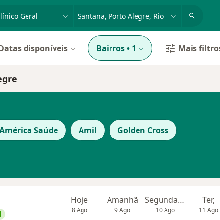
dade, doença ou nome
cidade ou região
Datas disponíveis
Bairros
•
1
Mais filtro
egre
 América Saúde
Amil
Golden Cross
Hoje
Amanhã
Segunda-feira
Ter,
8 Ago
9 Ago
10 Ago
11 Ago
l