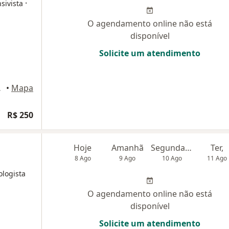
·
sivista
O agendamento online não está
disponível
Solicite um atendimento
 Alegre
•
Mapa
R$ 250
Hoje
Amanhã
Segunda-feira
Ter,
8 Ago
9 Ago
10 Ago
11 Ago
ologista
O agendamento online não está
disponível
Solicite um atendimento