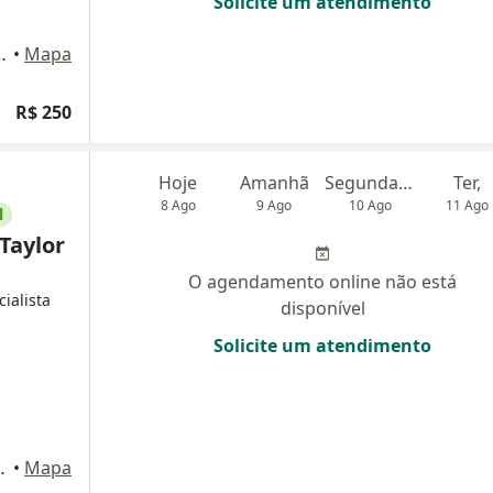
Solicite um atendimento
4 - Torre Norte, Porto Alegre
•
Mapa
R$ 250
Hoje
Amanhã
Segunda-feira
Ter,
8 Ago
9 Ago
10 Ago
11 Ago
l
Taylor
O agendamento online não está
cialista
disponível
Solicite um atendimento
dplex Santana, Porto Alegre
•
Mapa