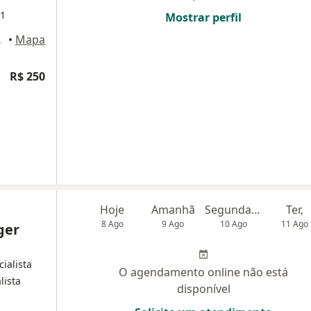
71
Mostrar perfil
 Alegre
•
Mapa
R$ 250
Hoje
Amanhã
Segunda-feira
Ter,
8 Ago
9 Ago
10 Ago
11 Ago
ger
cialista
O agendamento online não está
lista
disponível