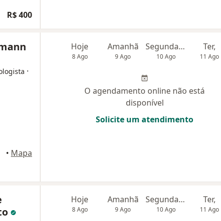
R$ 400
tmann
Hoje
Amanhã
Segunda-feira
Ter,
8 Ago
9 Ago
10 Ago
11 Ago
·
ologista
O agendamento online não está
disponível
Solicite um atendimento
•
Mapa
e
Hoje
Amanhã
Segunda-feira
Ter,
to
8 Ago
9 Ago
10 Ago
11 Ago