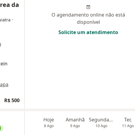
rrea da
O agendamento online não está
·
uiatra
disponível
Solicite um atendimento
)
tein
apa
R$ 500
Hoje
Amanhã
Segunda-feira
Ter,
8 Ago
9 Ago
10 Ago
11 Ago
l