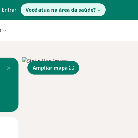
Entrar
Você atua na área da saúde?
s
Ampliar mapa
Qua
Qui,
Sex,
12 Ago
13 Ago
14 Ago