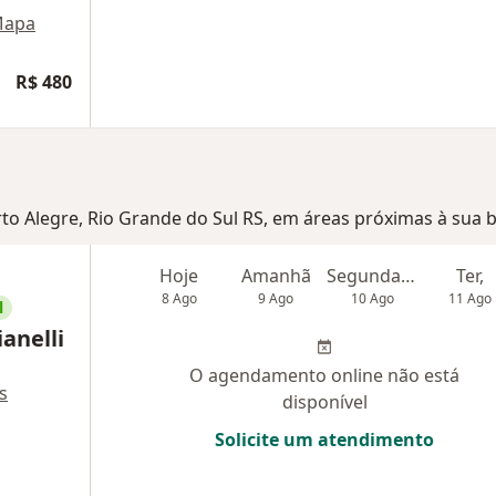
apa
R$ 480
rto Alegre, Rio Grande do Sul RS, em áreas próximas à sua 
Hoje
Amanhã
Segunda-feira
Ter,
8 Ago
9 Ago
10 Ago
11 Ago
l
anelli
O agendamento online não está
s
disponível
Solicite um atendimento