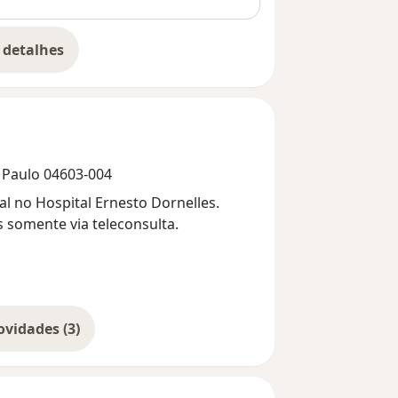
 detalhes
bre a experiência
o Paulo 04603-004
al no Hospital Ernesto Dornelles.
 somente via teleconsulta.
Mostrar mais novidades (3)