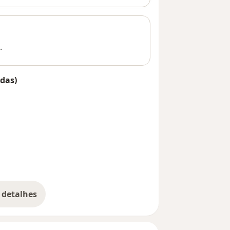
.
das)
 detalhes
bre o endereço