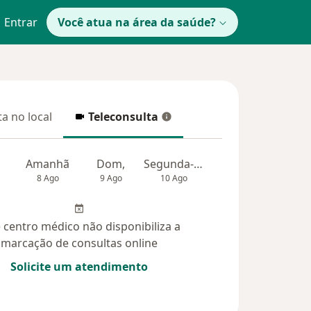
Entrar
Você atua na área da saúde?
a no local
Teleconsulta
 no local
Teleconsulta
Amanhã
Dom,
Segunda-feira
Ter,
Qua
8 Ago
9 Ago
10 Ago
11 Ago
12 Ag
 centro médico não disponibiliza a
marcação de consultas online
Solicite um atendimento
úvidas respondidas (74)