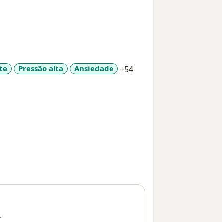
a11y_sr_more_diseases
te
Pressão alta
Ansiedade
+54
.