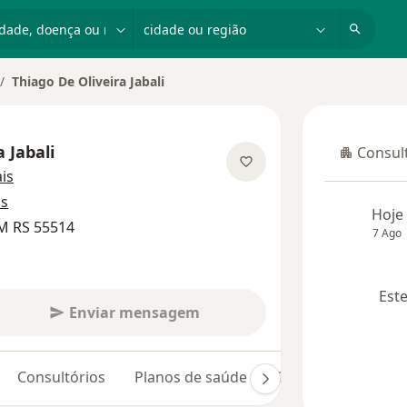
dade, doença ou nome
cidade ou região
Thiago De Oliveira Jabali
 Jabali
Consult
Consulta
sobre as especializações
is
os
Hoje
M RS 55514
7 Ago
Este
Enviar mensagem
Consultórios
Planos de saúde
Opiniões (13)
D