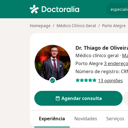
especiali
Homepage
Médico Clínico Geral
Porto Alegre
Dr.
Thiago de Oliveira
Médico clínico geral
·
Ma
Porto Alegre
3 endereç
Número de registro: CR
13 opiniões
Agendar consulta
Experiência
Novidades
Serviços