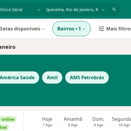
dade, doença ou nome
cidade ou região
Datas disponíveis
Bairros
•
1
Mais filtro
aneiro
 América Saúde
Amil
AMS Petrobrás
Hoje
Amanhã
Dom,
 online
7 Ago
8 Ago
9 Ago
10 Ago
ível