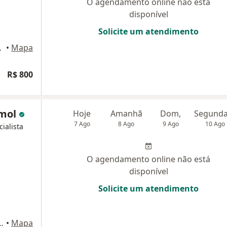
O agendamento online não está
disponível
Solicite um atendimento
io de Janeiro
•
Mapa
R$ 800
imol
Hoje
Amanhã
Dom,
7 Ago
8 Ago
9 Ago
10 Ago
cialista
O agendamento online não está
disponível
Solicite um atendimento
ajá 330, Rio de Janeiro
•
Mapa