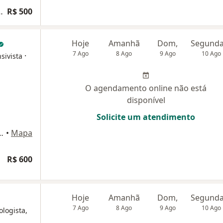
dulos tireoidianos
R$ 500
Hoje
Amanhã
Dom,
7 Ago
8 Ago
9 Ago
10 Ago
·
sivista
O agendamento online não está
disponível
Solicite um atendimento
ajá, 259, Rio de Janeiro
•
Mapa
R$ 600
Hoje
Amanhã
Dom,
7 Ago
8 Ago
9 Ago
10 Ago
ologista,