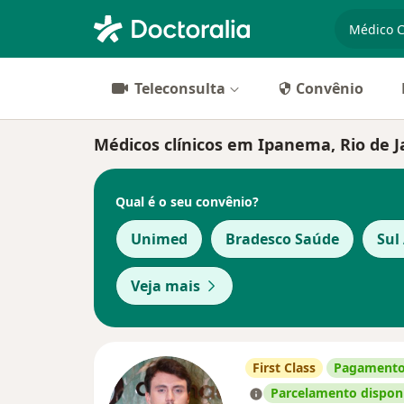
especiali
Teleconsulta
Convênio
Médicos clínicos em Ipanema, Rio de J
Qual é o seu convênio?
Unimed
Bradesco Saúde
Sul
Veja mais
First Class
Pagamento
Parcelamento dispon