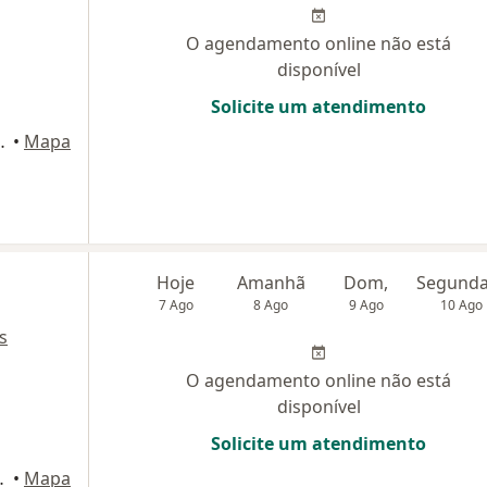
O agendamento online não está
disponível
Solicite um atendimento
2, Rio de Janeiro
•
Mapa
Hoje
Amanhã
Dom,
7 Ago
8 Ago
9 Ago
10 Ago
s
O agendamento online não está
disponível
Solicite um atendimento
, Rio de Janeiro
•
Mapa