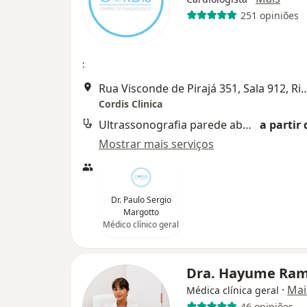
251 opiniões
:
Rua Visconde de Pirajá 351, Sala 912
Cordis Clinica
Ultrassonografia parede abdominal
a partir 
Mostrar mais serviços
Dr. Paulo Sergio
Margotto
Médico clínico geral
Dra. Hayume Ra
·
Mai
Médica clínica geral
46 opiniões