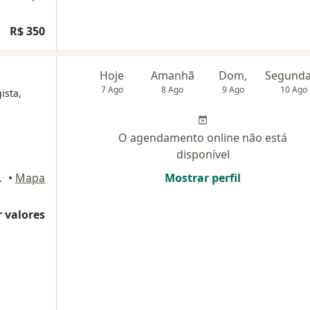
R$ 350
Hoje
Amanhã
Dom,
7 Ago
8 Ago
9 Ago
10 Ago
ista,
O agendamento online não está
disponível
Rio de Janeiro
•
Mapa
Mostrar perfil
 valores