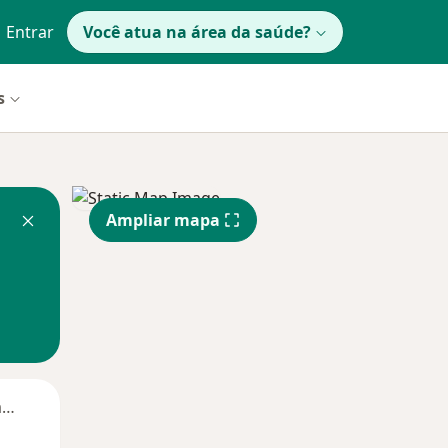
Entrar
Você atua na área da saúde?
s
Ampliar mapa
Segunda-feira
Ter,
Qua
Qui,
11 Ago
12 Ago
13 Ago