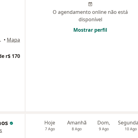
O agendamento online não está
disponível
Mostrar perfil
, Rio de Janeiro
•
Mapa
de r$ 170
mos
Hoje
Amanhã
Dom,
7 Ago
8 Ago
9 Ago
10 Ago
s