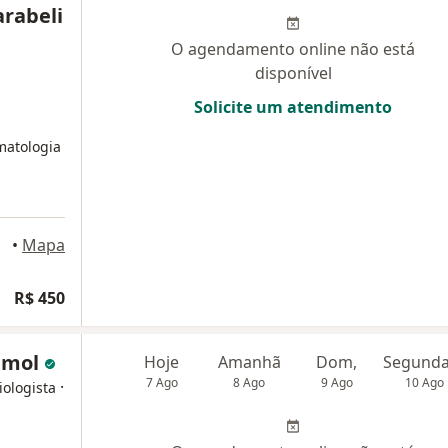
arabeli
O agendamento online não está
disponível
Solicite um atendimento
matologia
neiro
•
Mapa
R$ 450
imol
Hoje
Amanhã
Dom,
7 Ago
8 Ago
9 Ago
10 Ago
·
iologista