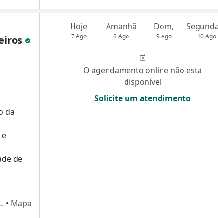
Hoje
Amanhã
Dom,
7 Ago
8 Ago
9 Ago
10 Ago
eiros
O agendamento online não está
disponível
Solicite um atendimento
o da
 e
ade de
ajá, 414, Rio de Janeiro
•
Mapa