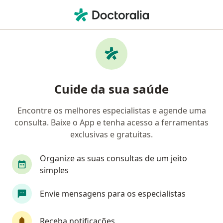
Men
Médico Clínico Geral • Leblon, Rio de Janeiro, Rio de Janeiro RJ
Filtros
• 1
Convênio
Mapa
Médicos clínicos em Leblon, Rio de Janeiro
Cuide da sua saúde
Encontre os melhores especialistas e agende uma
Qual é o seu convênio?
consulta. Baixe o App e tenha acesso a ferramentas
Unimed
Bradesco Saúde
Sul América Saú
exclusivas e gratuitas.
Organize as suas consultas de um jeito
simples
Envie mensagens para os especialistas
Receba notificações