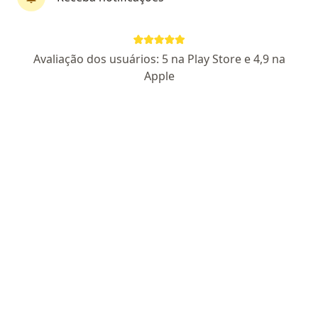
First Class
Dra. Isabel Cristina Meireles
Avaliação dos usuários: 5 na Play Store e 4,9 na
·
Mais
Médica clínica geral, Pneumologista
Apple
175 opiniões
CRM RJ 516297
RQE Nº: 35533
Atendimento de excelência
Atenção integral à sua saúde
Cuidado que transforma vidas
Endereço
Teleconsulta
Avenida Ataulfo de Paiva 1079 - sala 909 - Leblon, Rio de Janeiro
•
Mapa
Consultório Leblon
Consulta clínica médica
Consultar valores
Esse especialista não oferece agendamento online para esse endereço.