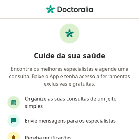
Men
Médico Clínico Geral • São Paulo, Brasil
Filtros
Convênio:
Geap Saúde
Médicos clínicos Geap Saúde em São Paulo
Cuide da sua saúde
Encontre os melhores especialistas e agende uma
consulta. Baixe o App e tenha acesso a ferramentas
exclusivas e gratuitas.
Organize as suas consultas de um jeito
simples
Dra. Samanta Dias de Souza
Envie mensagens para os especialistas
·
Mais
Médica clínica geral
656 opiniões
Receba notificações