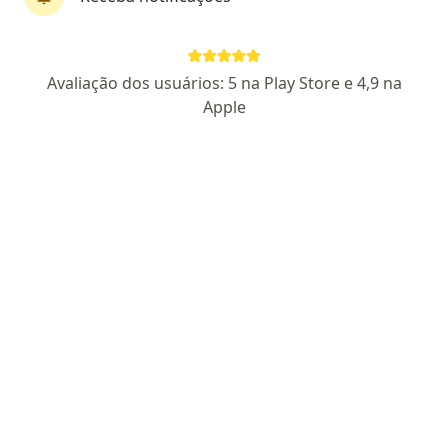
CRM-SP 137742
Pacientes fiéis
Av. Adolfo Pinheiro 1001, Conjunto 151, São Paulo
•
Mapa
Avaliação dos usuários: 5 na Play Store e 4,9 na
Dermacentro
Apple
Aceita Geap Saúde
Consulta Dermatologia
Esse especialista não oferece agendamento online para esse endereço.
Solicite um atendimento