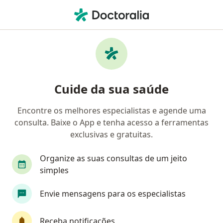
Men
Dermatologista • São Paulo, Brasil
Filtros
Convênio:
Geap Saúde
Dermatologistas Geap Saúde em São Paulo
Cuide da sua saúde
Encontre os melhores especialistas e agende uma
consulta. Baixe o App e tenha acesso a ferramentas
exclusivas e gratuitas.
Organize as suas consultas de um jeito
simples
Dra. Carla Materassi
Envie mensagens para os especialistas
·
Mais
Dermatologista
70 opiniões
Receba notificações