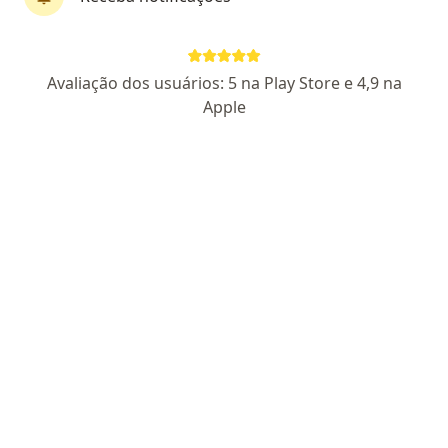
CRM PR 28946 - RQE 22235
Pacientes fiéis
Rua Goiás 70, Curitiba
•
Mapa
Avaliação dos usuários: 5 na Play Store e 4,9 na
Eco Medical Center
Apple
Aceita Promed
Esse especialista não oferece agendamento online para esse endereço.
Solicite um atendimento
Pesquisas relacionadas
Outros especialistas da Promed
Oftalmologistas com Promed em Curitiba
Ginecologistas com Promed em Curitiba
Cirurgiões do aparelho digestivo com Promed em