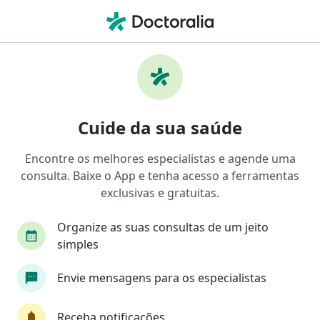
Men
Médico De Família • Curitiba, Paraná PR
Filtros
Convênio:
Promed
Médicos de família Promed em Curitiba
Cuide da sua saúde
Encontre os melhores especialistas e agende uma
consulta. Baixe o App e tenha acesso a ferramentas
exclusivas e gratuitas.
Organize as suas consultas de um jeito
simples
Dr. Felipe Valente
Envie mensagens para os especialistas
Médico de família, Médico clínico geral
198 opiniões
Receba notificações