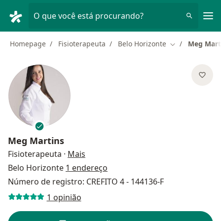
Men
O que você está procurando?
Homepage
Fisioterapeuta
Belo Horizonte
Meg Mart
Mudar de cida
Meg Martins
sobre as especializações
Fisioterapeuta
·
Mais
Belo Horizonte
1 endereço
Número de registro: CREFITO 4 - 144136-F
1 opinião