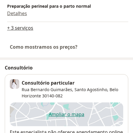
Preparação perineal para o parto normal
Detalhes
+ 3 serviços
Como mostramos os preços?
Consultório
Consultório particular
Rua Bernardo Guimarães,
Santo Agostinho
,
Belo
Horizonte
30140-082
Ampliar o mapa
abre num novo separador
Disponibilidade
Este especialista não oferece agendamento online