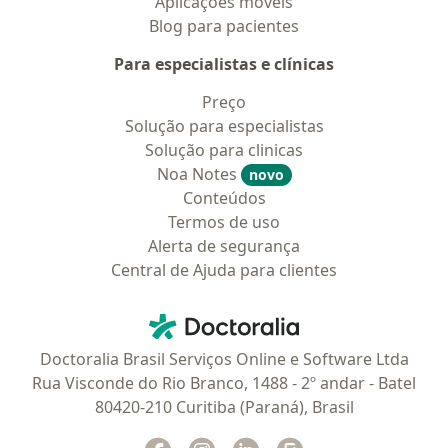
Aplicações móveis
Blog para pacientes
Para especialistas e clínicas
Preço
Solução para especialistas
Solução para clinicas
Noa Notes
novo
Conteúdos
Termos de uso
Alerta de segurança
Central de Ajuda para clientes
Contato
Doctoralia - Homepage
Doctoralia Brasil Serviços Online e Software Ltda
Rua Visconde do Rio Branco, 1488 - 2º andar - Batel
80420-210 Curitiba (Paraná), Brasil
Facebook
abre num novo separador
Instagram
abre num novo separador
Linkedin
abre num novo separad
Glassdoor
abre num novo se