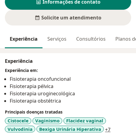
Informações de contato
Solicite um atendimento
Experiência
Serviços
Consultórios
Planos d
Experiência
Experiência em:
Fisioterapia oncofuncional
Fisioterapia pélvica
Fisioterapia uroginecológica
Fisioterapia obstétrica
Principais doenças tratadas
Cistocele
Vaginismo
Flacidez vaginal
a11y_sr_mo
Vulvodinia
Bexiga Urinária Hiperativa
+7