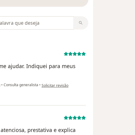
m opiniões
me ajudar. Indiquei para meus
na opinião do utilizador Renata
g
•
Consulta generalista
•
Solicitar revisão
atenciosa, prestativa e explica