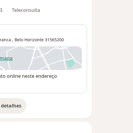
3
Teleconsulta
Branca
,
Belo Horizonte
31565200
 mapa
re num novo separador
nto online neste endereço
 detalhes
bre o endereço