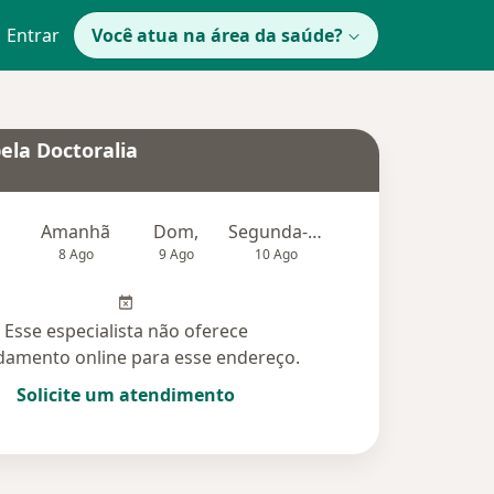
Entrar
Você atua na área da saúde?
ela Doctoralia
Amanhã
Dom,
Segunda-feira
Ter,
Qu
8 Ago
9 Ago
10 Ago
11 Ago
12 Ag
Esse especialista não oferece
amento online para esse endereço.
Solicite um atendimento
idas (9)