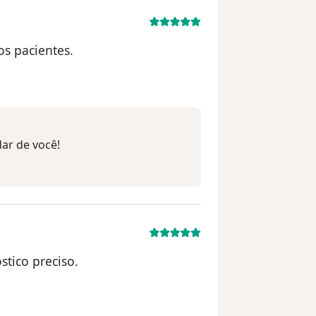
os pacientes.
lizador Susi
ar de você!
tico preciso.
ilizador Moisés