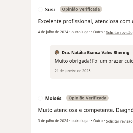
Susi
Opinião Verificada
S
Excelente profissional, atenciosa com 
na opinião do uti
4 de julho de 2024
•
outro lugar
•
Outro
•
Solicitar revisão
Dra. Natália Bianca Vales Bhering
Muito obrigada! Foi um prazer cuid
21 de janeiro de 2025
Moisés
Opinião Verificada
M
Muito atenciosa e competente. Diagnós
na opinião do ut
3 de julho de 2024
•
outro lugar
•
Outro
•
Solicitar revisão