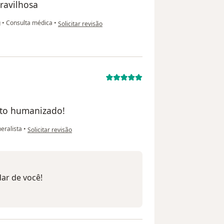
ravilhosa
na opinião do utilizador Thays
g
•
Consulta médica
•
Solicitar revisão
nto humanizado!
na opinião do utilizador Erica Silva
eralista
•
Solicitar revisão
ar de você!