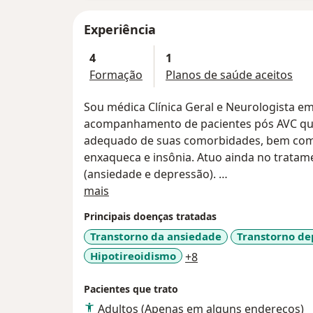
Experiência
4
1
Formação
Planos de saúde aceitos
Sou médica Clínica Geral e Neurologista e
acompanhamento de pacientes pós AVC qu
adequado de suas comorbidades, bem como
enxaqueca e insônia. Atuo ainda no trata
(ansiedade e depressão).
Sobre mim
Sou apaixonada pelo atendimento clínico e 
mais
e paciente, o atendimento longitudinal e 
Principais doenças tratadas
praticar a Medicina Baseada em Evidências Cientificas. So
Transtorno da ansiedade
Transtorno de
pacientes por ser uma médica atenciosa e
a11y_sr_more_diseas
Hipotireoidismo
+8
Pacientes que trato
Adultos (Apenas em alguns endereços)