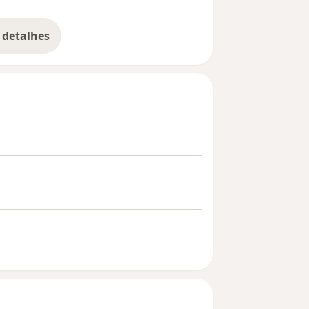
 detalhes
bre a experiência