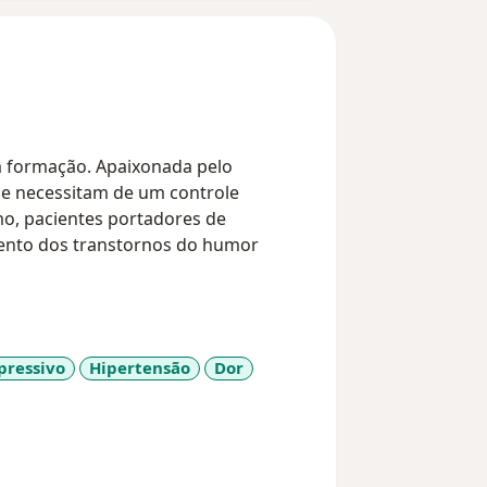
m formação. Apaixonada pelo
e necessitam de um controle
, pacientes portadores de
mento dos transtornos do humor
valorizo muito o vínculo entre médico
centrado na pessoa. Busco sempre
u elogiada pelos
pressivo
Hipertensão
Dor
 competente.
es