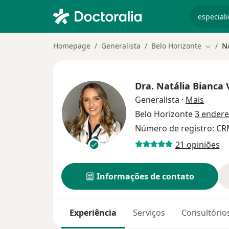
especiali
Homepage
Generalista
Belo Horizonte
Na
Mudar 
Dra.
Natália Bianca 
sobre 
Generalista
·
Mais
Belo Horizonte
3 ender
Número de registro: C
21 opiniões
Informações de contato
Experiência
Serviços
Consultório