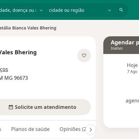
dade, doença ou nome
cidade ou região
tália Bianca Vales Bhering
de cidade
Agendar p
Inativo
Vales Bhering
as especializações
Hoje
eços
7 Ago
RM MG 96673
agend
Solicite um atendimento
s
Planos de saúde
Opiniões (21)
Dúvidas respond