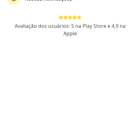
Dr. Tales Dantas Vieira
Nefrologista
Avaliação dos usuários: 5 na Play Store e 4,9 na
93 opiniões
Apple
CRM: 165721-SP
RQE Nº: 80807
Endereço
Teleconsulta
Avenida Copacabana 112, Barueri
•
Mapa
Nefrostar
Primeira consulta Nefrologia
Preço não disponível
Esse especialista não oferece agendamento online para esse endereço.
Solicite um atendimento