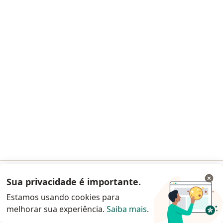
OneLiv
·
Mais
Nefrologista, Médico acupunturista, Alergista
14 opiniões
Alameda Grajaú, 98 - 18º Andar - Alphaville, Barueri - SP, Brasil, Barueri
•
Mapa
OneLiv
Nenhum profissional neste centro médico tem consultas disponíveis
Mostrar perfil
Sua privacidade é importante.
Acessar App
Estamos usando cookies para
melhorar sua experiência.
Saiba mais
.
Continuar pelo site da Doctoralia