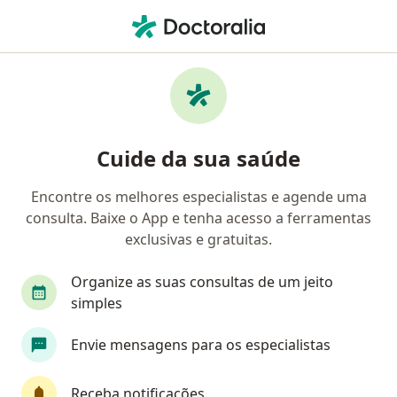
Men
Nefrologista • Barueri, São Paulo SP
Filtros
Convênio
Mapa
Nefrologistas em Barueri
Cuide da sua saúde
Encontre os melhores especialistas e agende uma
Qual é o seu convênio?
consulta. Baixe o App e tenha acesso a ferramentas
Amafresp (Afresp)
Cassi
GEAP
Geap 
exclusivas e gratuitas.
Organize as suas consultas de um jeito
simples
Envie mensagens para os especialistas
Receba notificações