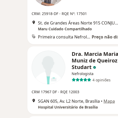
CRM: 25918-DF
- RQE Nº: 17501
St. de Grandes Áreas Norte 915 CONJUNTO G BLOCO C, SALA 5 - Asa Norte, B
Maru Cuidado Compartilhado
Primeira consulta Nefrologia
Preço não di
Dra. Marcia Mari
Muniz de Queiroz
Studart
Nefrologista
4 opiniões
CRM 17967 DF - RQE 12003
SGAN 605, Av. L2 Norte, Brasília
•
Mapa
Hospital Universitário de Brasília