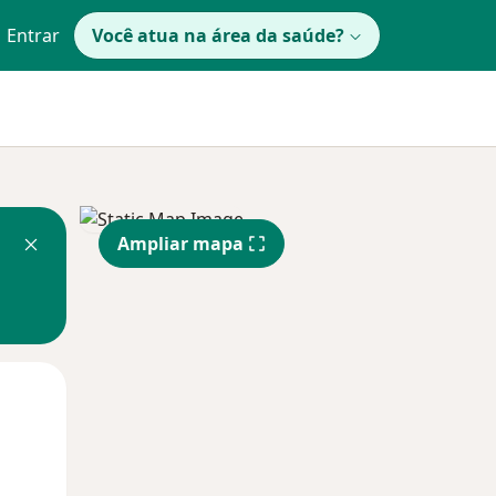
Entrar
Você atua na área da saúde?
Ampliar mapa
Qua
Qui,
Sex,
12 Ago
13 Ago
14 Ago