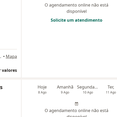
O agendamento online não está
disponível
Solicite um atendimento
Bloco A, sala 606, Brasília
•
Mapa
 valores
s
Hoje
Amanhã
Segunda-feira
Ter,
8 Ago
9 Ago
10 Ago
11 Ago
O agendamento online não está
disponível