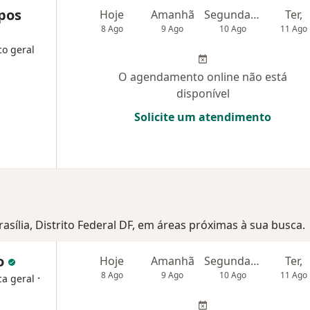
pos
Hoje
Amanhã
Segunda-feira
Ter,
8 Ago
9 Ago
10 Ago
11 Ago
co geral
O agendamento online não está
disponível
Solicite um atendimento
rasília, Distrito Federal DF, em áreas próximas à sua busca.
vo
Hoje
Amanhã
Segunda-feira
Ter,
8 Ago
9 Ago
10 Ago
11 Ago
·
ca geral