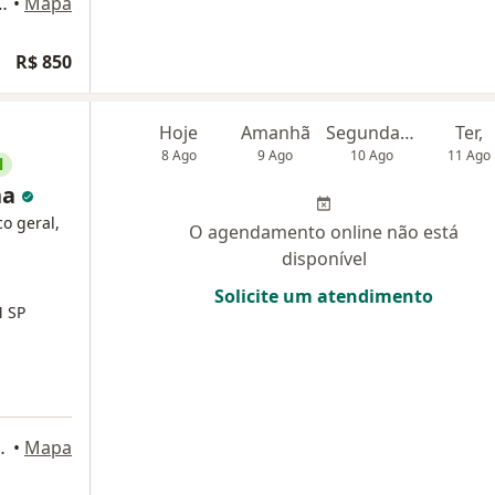
dnet, Bl A, Salas 419 a 422 - Asa Sul, Brasília
•
Mapa
R$ 850
Hoje
Amanhã
Segunda-feira
Ter,
8 Ago
9 Ago
10 Ago
11 Ago
l
ha
co geral,
O agendamento online não está
disponível
Solicite um atendimento
 SP
l 915 - Asa Sul, Brasília
•
Mapa