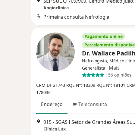
SEP SUL Q 709/909, Centro Médico Júlio A
Angioclínica
Primeira consulta Nefrologia
Pagamento online
Parcelamento disponíve
Dr. Wallace Padil
Nefrologista, Médico clíni
·
Mais
Generalista
156 opiniões
CRM DF 21743
RQE Nº: 18309
RQE Nº: 18101
CRM
178036
Endereço
Teleconsulta
915 - SGAS I Setor de Grandes Áreas Su
Clínica Lux