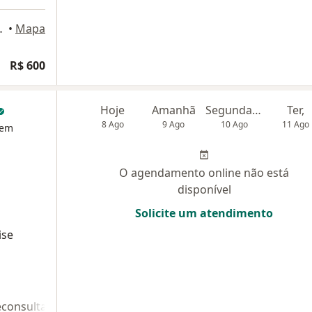
as1/7, Brasília
•
Mapa
R$ 600
Hoje
Amanhã
Segunda-feira
Ter,
8 Ago
9 Ago
10 Ago
11 Ago
 em
O agendamento online não está
disponível
Solicite um atendimento
ise
econsulta 2