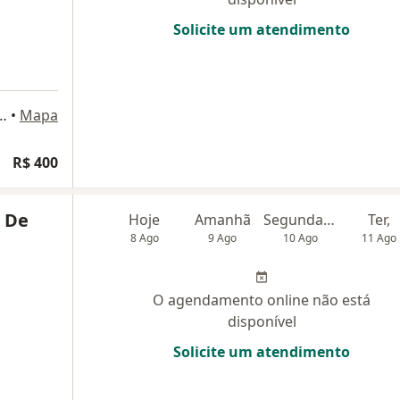
Solicite um atendimento
rreo Loja 03- OHB, Setor Hospitalar Local Sul,, Brasília
•
Mapa
R$ 400
o De
Hoje
Amanhã
Segunda-feira
Ter,
8 Ago
9 Ago
10 Ago
11 Ago
O agendamento online não está
disponível
Solicite um atendimento