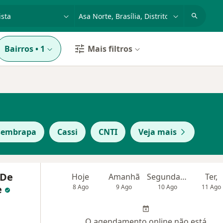
dade, doença ou nome
cidade ou região
Bairros
•
1
Mais filtros
sembrapa
Cassi
CNTI
Veja mais
 De
Hoje
Amanhã
Segunda-feira
Ter,
e
8 Ago
9 Ago
10 Ago
11 Ago
O agendamento online não está