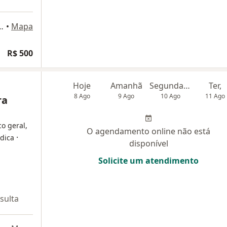
Sul 513/514 - Asa Sul, Brasília
•
Mapa
R$ 500
Hoje
Amanhã
Segunda-feira
Ter,
8 Ago
9 Ago
10 Ago
11 Ago
ra
co geral,
O agendamento online não está
·
édica
disponível
Solicite um atendimento
sulta