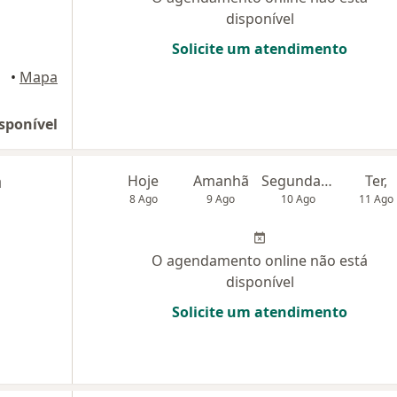
disponível
Solicite um atendimento
rasília
•
Mapa
sponível
a
Hoje
Amanhã
Segunda-feira
Ter,
8 Ago
9 Ago
10 Ago
11 Ago
O agendamento online não está
disponível
Solicite um atendimento