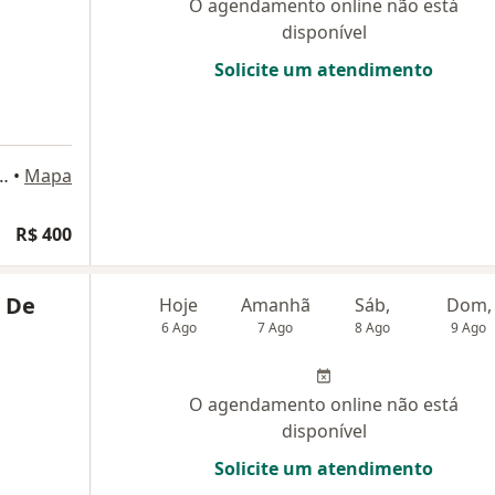
O agendamento online não está
disponível
Solicite um atendimento
rreo Loja 03- OHB, Setor Hospitalar Local Sul,, Brasília
•
Mapa
R$ 400
o De
Hoje
Amanhã
Sáb,
Dom,
6 Ago
7 Ago
8 Ago
9 Ago
O agendamento online não está
disponível
Solicite um atendimento