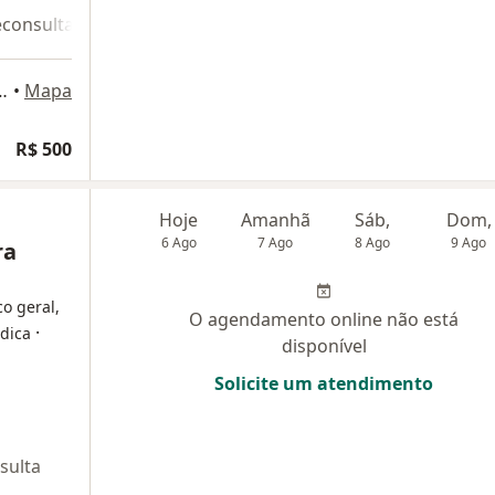
econsulta 2
Sul 513/514 - Asa Sul, Brasília
•
Mapa
R$ 500
Hoje
Amanhã
Sáb,
Dom,
6 Ago
7 Ago
8 Ago
9 Ago
ra
co geral,
O agendamento online não está
·
édica
disponível
Solicite um atendimento
sulta