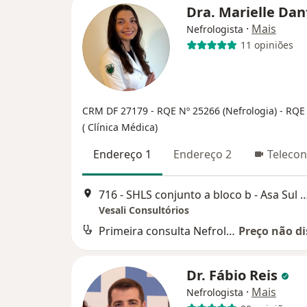
Dra. Marielle Da
·
Mais
Nefrologista
11 opiniões
CRM DF 27179
- RQE Nº 25266 (Nefrologia)
- RQE
( Clínica Médica)
Endereço 1
Endereço 2
Telecon
716 - SHLS conjunto a bloco b - Asa Sul 
Vesali Consultórios
Primeira consulta Nefrologia
Preço não di
Dr. Fábio Reis
·
Mais
Nefrologista