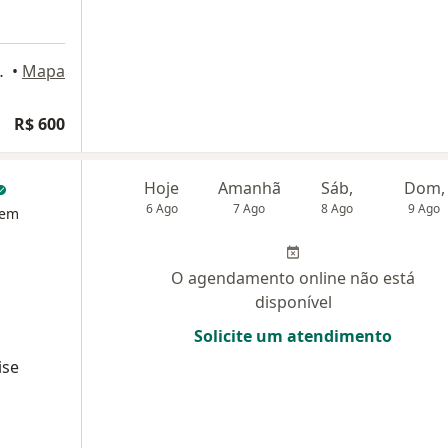
as1/7, Brasília
•
Mapa
R$ 600
Hoje
Amanhã
Sáb,
Dom,
6 Ago
7 Ago
8 Ago
9 Ago
 em
O agendamento online não está
disponível
Solicite um atendimento
ise