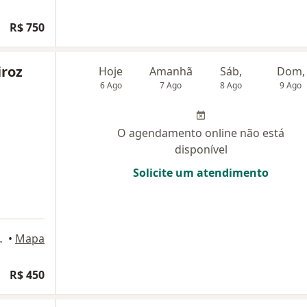
R$ 750
iroz
Hoje
Amanhã
Sáb,
Dom,
6 Ago
7 Ago
8 Ago
9 Ago
O agendamento online não está
disponível
Solicite um atendimento
 Sala 116, Brasília
•
Mapa
R$ 450