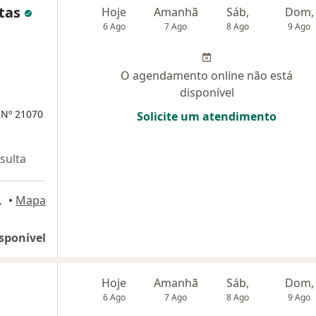
ntas
Hoje
Amanhã
Sáb,
Dom,
6 Ago
7 Ago
8 Ago
9 Ago
O agendamento online não está
disponível
 Nº 21070
Solicite um atendimento
sulta
716, Brasília
•
Mapa
sponível
Hoje
Amanhã
Sáb,
Dom,
6 Ago
7 Ago
8 Ago
9 Ago