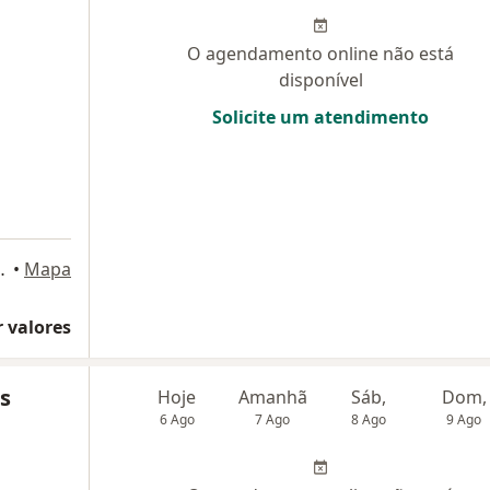
O agendamento online não está
disponível
Solicite um atendimento
Bloco A, sala 606, Brasília
•
Mapa
 valores
s
Hoje
Amanhã
Sáb,
Dom,
6 Ago
7 Ago
8 Ago
9 Ago