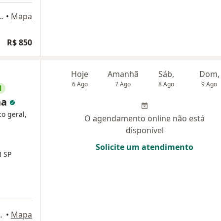
dnet, Bl A, Salas 419 a 422 - Asa Sul, Brasília
•
Mapa
R$ 850
Hoje
Amanhã
Sáb,
Dom,
6 Ago
7 Ago
8 Ago
9 Ago
l
ha
co geral,
O agendamento online não está
disponível
Solicite um atendimento
 SP
l 915 - Asa Sul, Brasília
•
Mapa