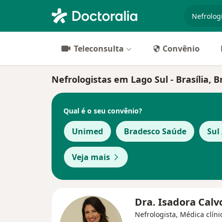
especiali
Teleconsulta
Convênio
Nefrologistas em Lago Sul - Brasília, Br
Qual é o seu convênio?
Unimed
Bradesco Saúde
Sul
Veja mais
Dra. Isadora Cal
Nefrologista, Médica clíni