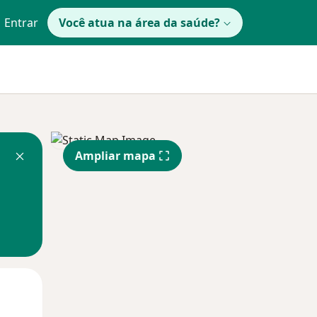
Entrar
Você atua na área da saúde?
Ampliar mapa
Segunda-feira
Ter,
Qua
10 Ago
11 Ago
12 Ago