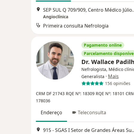
SEP SUL Q 709/909, Centro Médico Júlio A
Angioclínica
Primeira consulta Nefrologia
Pagamento online
Parcelamento disponíve
Dr. Wallace Padil
Nefrologista, Médico clíni
·
Mais
Generalista
156 opiniões
CRM DF 21743
RQE Nº: 18309
RQE Nº: 18101
CRM
178036
Endereço
Teleconsulta
915 - SGAS I Setor de Grandes Áreas Su