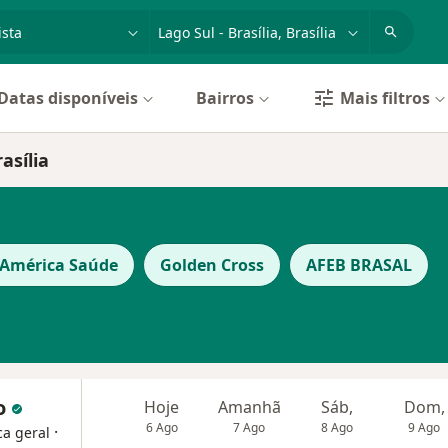
dade, doença ou nome
cidade ou região
Datas disponíveis
Bairros
Mais filtros
asília
 América Saúde
Golden Cross
AFEB BRASAL
vo
Hoje
Amanhã
Sáb,
Dom,
6 Ago
7 Ago
8 Ago
9 Ago
·
ca geral